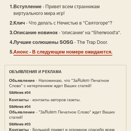
Вступление
- Привет всем странникам
виртуального мира игр!
Клич
- Что делать с Нечистью в "Святогоре"?
Описание новинок
- 'описание' на "Sherwood'а".
Лучшие солюшены SOSG
- The Trap Door.
Анонс
- В следующем номере ожидаются.
ОБЪЯВЛЕНИЯ И РЕКЛАМА
Обьявление
- Напоминаю, что "ЗаRulem Печатное
Слово" с нетерпением ждет Ваших статей!
SibNews #04
Контакты
- контакты авторов газеты.
SibNews #04
Обьявление
- "ЗаRulem Печатное Слово" ждет Ваших
статей!
SibNews #03
Контакты
- Большой привет и огромное спасибо всем