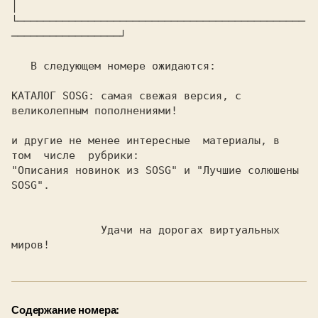
│

└─────────────────────────────────────────────
─────────────────┘

   В следующем номере ожидаются:

КАТАЛОГ SOSG: самая свежая версия, с 
великолепным пополнениями!

и другие не менее интересные  материалы, в  
том  числе  рубрики:

"Описания новинок из SOSG" и "Лучшие солюшены 
SOSG".

              Удачи на дорогах виртуальных 
миров!
Содержание номера: