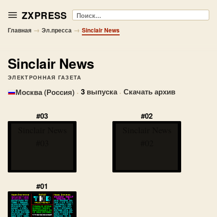
ZXPRESS
Поиск
→
→
Главная
Эл.пресса
Sinclair News
Sinclair News
ЭЛЕКТРОННАЯ ГАЗЕТА
·
3
выпуска
·
Скачать архив
Москва (Россия)
#03
#02
Sinclair News
Sinclair News
#03
#02
#01