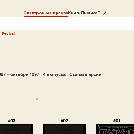
Электронная пресса
Книги
Письма
Ещё...
→
Revival
97 – октябрь 1997
·
4
выпуска
·
Скачать архив
#03
#02
#01
Revival
Revival