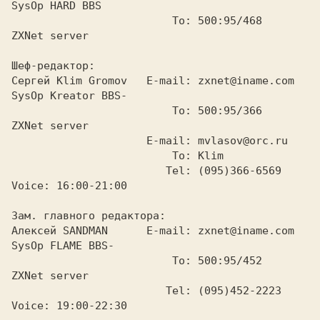
SysOp HARD BBS

                         To: 500:95/468       
ZXNet server

Шеф-редактор:

Сергей Klim Gromov   E-mail: zxnet@iname.com  
SysOp Kreator BBS-

                         To: 500:95/366       
ZXNet server

                     E-mail: mvlasov@orc.ru

                         To: Klim

                        Tel: (095)366-6569    
Voice: 16:00-21:00

Зам. главного редактора:

Алексей SANDMAN      E-mail: zxnet@iname.com  
SysOp FLAME BBS-

                         To: 500:95/452       
ZXNet server

                        Tel: (095)452-2223    
Voice: 19:00-22:30
