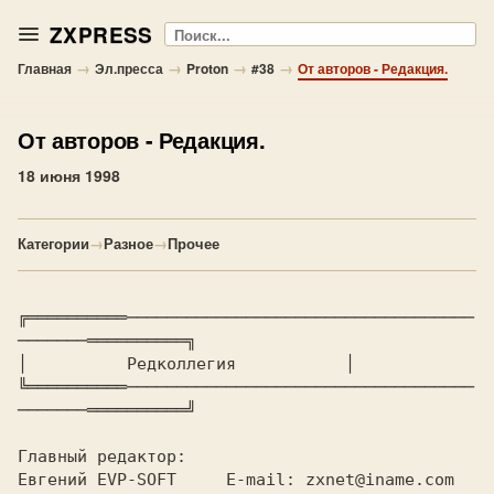
ZXPRESS
Поиск
→
→
→
→
Главная
Эл.пресса
Proton
#38
От авторов - Редакция.
От авторов
- Редакция.
18 июня 1998
Категории
→
Разное
→
Прочее
╔══════════───────────────────────────────────
───────══════════╗

│ 
         Редколлегия          
 │

╚══════════───────────────────────────────────
───────══════════╝

Главный редактор:

Евгений EVP-SOFT     E-mail: zxnet@iname.com  