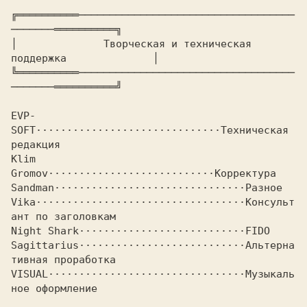
╔══════════───────────────────────────────────
───────══════════╗

│      
        Творческая и техническая 
поддержка     
         │

╚══════════───────────────────────────────────
───────══════════╝

EVP-
SOFT······························
Техническая 
Klim 
Gromov···························
Sandman·······························
Vika··································
Консульт
Night Shark···························
Sagittarius···························
Альтерна
VISUAL································
Музыкаль
ное оформление
