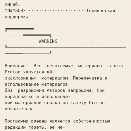
НИЛаб. 
МЛЭМиОВ························
Техническая 
поддержка

╔══════════───────────────────────────────────
───────══════════╗

│ 
           WARNING            
 │

╚══════════───────────────────────────────────
───────══════════╝

Внимание!  Все  печатаемые  материалы  газеты 
Proton являются её

эксклюзивным  материалом. Перепечатка и 
использование материалов

без  разрешения Авторов запрещена. При 
перепечатке и использова-

нии материалов ссылка на газету Proton 
обязательна.

Программа-виевер является собственностью 
редакции газеты, её не-
