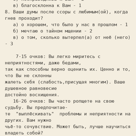
8. Ваши думы после ссоры с любимым(ой), когда 
   а) о хорошем, что было у нас в прошлом - 1

   б) мечтаю о тайном мщении - 2

   в) о том, сколько вытерпел(а) от неё (него) 
- 3

    7-15 очков: 
Вы легко миритесь с 
неприятностями, даже бедами,

так как способны верно оценить их. Ценно и то, 
что Вы не склонны

жалеть себя (слабость,присущая многим). Ваше 
душевное равновесие

   16-26 очков: 
Вы часто ропщете на свою 
судьбу. Вы предпочитае-

те  "выплёскивать"  проблемы и неприятности на 
других. Вам нужно

чьё-то сочувствие. Может быть, лучше научиться 