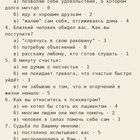
   а) позволяю себе удовольствие, о котором 
долго мечтал - 0

   б) иду к хорошим друзьям - 2

4. Близкий человек обидел вас. Как вы 
   а) "спрячусь в свою раковину" - 3

   б) потребую объяснений - 0

   а) не думаю о несчастье - 1

   б) не покидает тревога, что счастье быстро 
уйдёт - 3

   в) не забываю о том, что и огорчений в 
   а) не хотел бы стать их пациентом - 4

   б) многим людям они могли помочь - 2

   а) постоянно испытывает вас - 5

   б) несправедлива к Вам - 2
