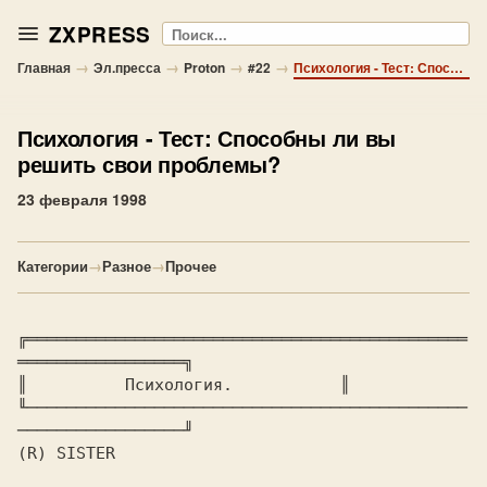
ZXPRESS
Поиск
→
→
→
→
Главная
Эл.пресса
Proton
#22
Психология - Тест: Способны ли вы решить свои проблемы?
Психология
- Тест: Способны ли вы
решить свои проблемы?
23 февраля 1998
Категории
→
Разное
→
Прочее
╔═════════════════════════════════════════════
═════════════════╗

║ 
         Психология.          
 ║

╙─────────────────────────────────────────────
(R) SISTER
