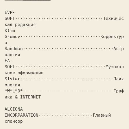
───────══════════╝

EVP-
SOFT··································
Техничес
Klim 
Gromov·······························
Корректур
Sandman···································
Астр
EA-
SOFT···································
Музыкал
Sister····································
Псих
*W*L*D*···································
Граф
ика & INTERNET

ALCIONA 
INCORPARATION·····················
Главный 
спонсор
