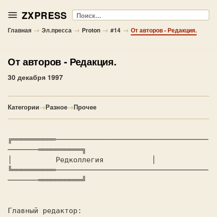
ZXPRESS
Поиск
→
→
→
→
Главная
Эл.пресса
Proton
#14
От авторов - Редакция.
От авторов
- Редакция.
30 декабря 1997
Категории
→
Разное
→
Прочее
╔══════════───────────────────────────────────
───────══════════╗

│ 
         Редколлегия          
 │

╚══════════───────────────────────────────────
Главный редактор:
