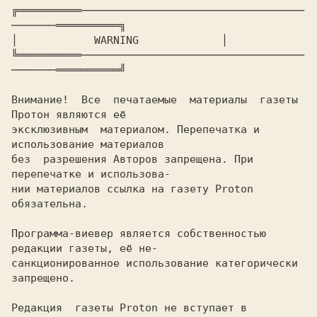
╔══════════───────────────────────────────────
───────══════════╗

│ 
           WARNING            
 │

╚══════════───────────────────────────────────
───────══════════╝

Внимание!  Все  печатаемые  материалы  газеты 
Протон являются её

эксклюзивным  материалом. Перепечатка и 
использование материалов

без  разрешения Авторов запрещена. При 
перепечатке и использова-

нии материалов ссылка на газету Proton 
обязательна.

Программа-виевер является собственностью 
редакции газеты, её не-

санкционированное использование категорически 
запрещено.

Редакция  газеты Proton не вступает в 