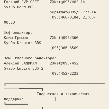
Евгений EVP-SOFT     ZXNet@095/462.14      
SysOp Hard BBS

                     SuperNet@095/S-777-14

                     (095)468-8184, 21:00-
00:00

Шеф-редактор:

Клим Громов          ZXNet@095/366         
SysOp Kreator BBS

                     (095)366-6569

Зам. главного редактора:

Алексей SANDMAN      ZXNet@095/452         
SysOp Empire BBS 2

                     (095)452-2223

╔══════════───────────────────────────────────
───────══════════╗

│      
        Творческая и техническая 
поддержка     
         │

╚══════════───────────────────────────────────