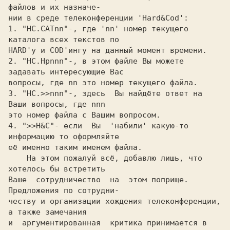
файлов и их назначе-

нии в среде телеконференции 'Hard&Cod':

1. "HC.CATnn"-, где 'nn' номер текущего 
каталога всех текстов по

HARD'у и COD'ингу на данный момент времени.

2. "HC.Hpnnn"-, в этом файле Вы можете 
задавать интересующие Вас

вопросы, где nn это номер текущего файла.

3. "HC.>>nnn"-, здесь  Вы найдёте ответ на 
Ваши вопросы, где nnn

это номер файла с Вашим вопросом.

4. ">>H&C"- если  Вы  'набили' какую-то 
информацию то оформляйте

её именно таким именем файла.

    На этом пожалуй всё, добавлю лишь, что 
хотелось бы встретить

Ваше  сотрудничество  на  этом поприще. 
Предложения по сотрудни-

честву и организации хождения телеконференции, 
а также замечания

и  аргументированная  критика принимается в 