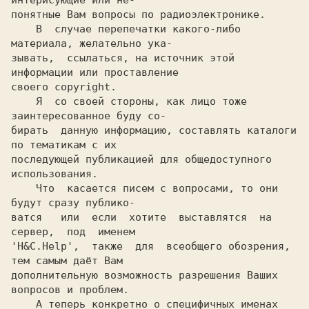
интерисующие или не-

понятные Вам вопросы по радиоэлектронике.

    В  случае перепечатки какого-либо 
материала, желательно ука-

зывать,  ссылаться, на источник этой 
информации или проставление

своего copyright.

    Я  со своей стороны, как лицо тоже 
заинтересованное буду со-

бирать  данную информацию, составлять каталоги 
по тематикам с их

последующей публикацией для общедоступного 
использования.

    Что  касается писем с вопросами, то они 
будут сразу публико-

ватся   или  если  хотите  выставлятся  на  
сервер,  под  именем

'H&C.Help',  также  для  всеобщего обозрения, 
тем самым даёт Вам

дополнительную возможность разрешения Ваших 
вопросов и проблем.

    А теперь конкретно о специфичных именах 