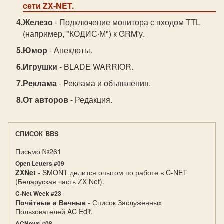
сети ZX-NET.
Железо
- Подключение монитора с входом TTL
(например, "КОДИС∙М") к GRM'у.
Юмор
- Анекдоты.
Игрушки
- BLADE WARRIOR.
Реклама
- Реклама и объявления.
От авторов
- Редакция.
СПИСОК BBS
Письмо №261
Open Letters #09
ZXNet
- SMONT делится опытом по работе в C-NET
(Беларуская часть ZX Net).
C-Net Week #23
Почётные и Вечные
- Список Заслуженных
Пользователей AC Edit.
ACNews #08