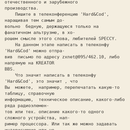
отечественного и зарубежного

производства.

    Пишите в телеконференцию 'Hard&Cod', 
наращивая тем самым до-

вольно  бедную, держащуюся только на 
фанатичном альтрузме, в хо-

рошем смысле этого слова, любителей SPECCY.

    На данном этапе написать в телеконфу 
'Hard&Cod' можно отпра-

вив  письмо по адресу zxnet@095/462.10, либо 
напрямую на KREATOR

BBS.

    Что значит написать в телеконфу 
'Hard&Cod', это значит , что

Вы  можете,  например, перепечатать какую-то 
таблицу, справочную

информацию,  техническое описание, какого-либо 
ряда радиоэлемен-

тов или тех. описание какого-то одного 
сложного устройства, нап-

ример процессора. Или так же можно задавать 