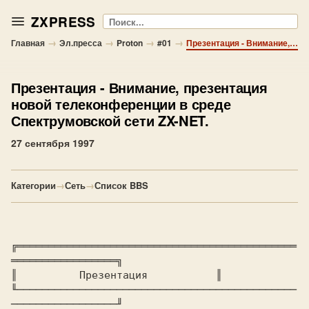
ZXPRESS
Поиск
→
→
→
→
Главная
Эл.пресса
Proton
#01
Презентация - Внимание, презентация новой телеконференции в среде Спектрумовской сети ZX-NET.
Презентация
- Внимание, презентация
новой телеконференции в среде
Спектрумовской сети ZX-NET.
27 сентября 1997
Категории
→
Сеть
→
Список BBS
╔═════════════════════════════════════════════
═════════════════╗

║ 
         Презентация          
 ║

╙─────────────────────────────────────────────