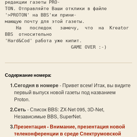
редакции газеты PRO-

TON. Отправляйте Ваши отклики в файле 
'>PROTON' на BBS'ки прини-

мающую почту для этой газеты.

    На   последок   замечу,  что  на  Kreator  
BBS  относительно

'Hard&Cod' работа уже кипит.

Содержание номера:
Сегодня в номере
- Привет всем! Итак, вы видите
первый выпуск новой газеты под названием
Proton.
Сеть
- Список BBS: ZX-Net 095, 3D-Net,
Независимые BBS, SuperNet.
Презентация
- Внимание, презентация новой
телеконференции в среде Спектрумовской