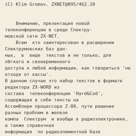
    Внимание, презентация новой 
телеконференции в среде Спектру-

мовской сети ZX-NET.

    Всем  кто заинтересован в расширении 
Спектрумовских баз дан-

ных,  в  виде  текстов и не только, для 
лёгкого и своевременного

доступа к любой информации, как говориться 'не 
отходя от кассы'.

В данном случае это набор текстов в формате 
редактора ZX-WORD из

состава  телеконференции 'Hard&Cod', 
содержащая в себе тексты на

Ассемблере процессора Z-80, пути решения 
разных проблем в железе

компа  Спектрум  и вообще в радиоэлектронике, 
а также справочная

информация  по радиоэлементной базе 