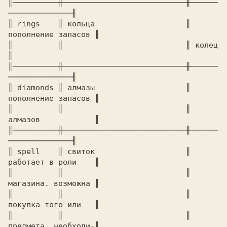
║──────────╫───────────────────────────╫──────
──────────────╢ 

║ rings    ║ кольца                    ║ 
пополнение запасов ║ 

║          ║                           ║ колец              
║ 

║──────────╫───────────────────────────╫──────
──────────────╢ 

║ diamonds ║ алмазы                    ║ 
пополнение запасов ║ 

║          ║                           ║ 
алмазов            ║ 

║──────────╫───────────────────────────╫──────
──────────────╢ 

║ spell    ║ свиток                    ║ 
работает в роли    ║ 

║          ║                           ║ 
магазина. возможна ║ 

║          ║                           ║ 
покупка того или   ║ 

║          ║                           ║ 
предмета. необходи-║ 
