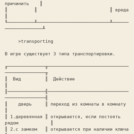
причинить    ║ 

║          ║                           ║ вреда              
║ 

╙──────────╨───────────────────────────╨──────
──────────────╨ 

B игре существует 3 типа транспортировки.

╓──────────────╥──────────────────────────────
───────────────╥

║  Вид         ║  Действие                                   
║

║──────────────╢──────────────────────────────
───────────────╢

║    дверь     ║ переход из комнаты в комнату                
║

║ 1.деревянная ║ открывается, если постоять 
рядом            ║

║ 2.с замком   ║ открывается при наличии ключа               