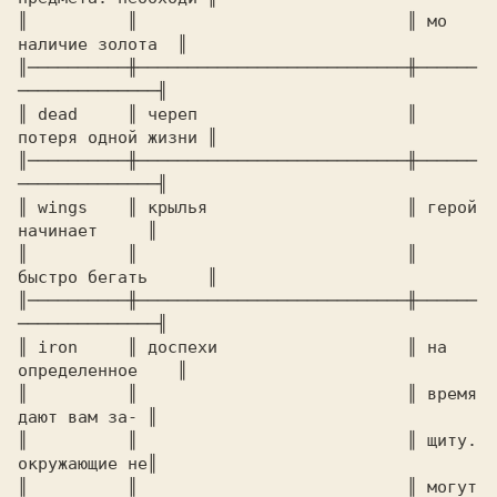
║          ║                           ║ мо 
наличие золота  ║ 

║──────────╫───────────────────────────╫──────
──────────────╢ 

║ dead     ║ череп                     ║ 
потеря одной жизни ║ 

║──────────╫───────────────────────────╫──────
──────────────╢ 

║ wings    ║ крылья                    ║ герой 
начинает     ║ 

║          ║                           ║ 
быстро бегать      ║ 

║──────────╫───────────────────────────╫──────
──────────────╢ 

║ iron     ║ доспехи                   ║ на 
║          ║                           ║ время 
дают вам за- ║ 

║          ║                           ║ щиту. 
окружающие не║ 

║          ║                           ║ могут 