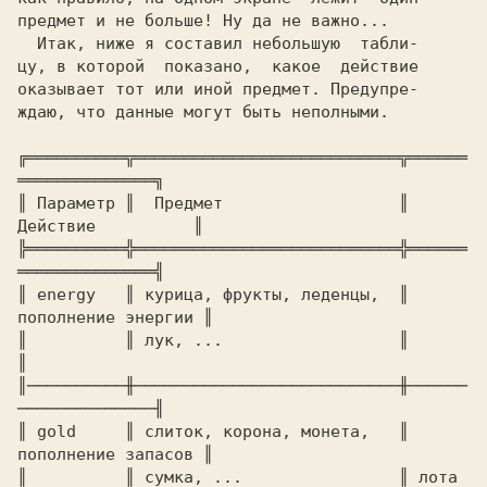
предмет и не больше! Ну да не важно...   

  Итак, ниже я составил небольшую  табли-

цу, в которой  показано,  какое  действие

оказывает тот или иной предмет. Пpедупpе-

ждaю, что данные могут быть неполными.   

╔══════════╦═══════════════════════════╦══════
══════════════╗ 

║ Параметр ║  Предмет                  ║  
Действие          ║ 

╠══════════╬═══════════════════════════╬══════
══════════════╣ 

║ energy   ║ курица, фрукты, леденцы,  ║ 
пополнение энергии ║ 

║          ║ лук, ...                  ║                    
║ 

║──────────╫───────────────────────────╫──────
──────────────╢ 

║ gold     ║ слиток, корона, монета,   ║ 
пополнение запасов ║ 

║          ║ сумка, ...                ║ лота               