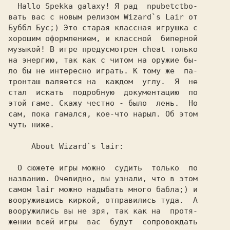
  Hallo Spekka galaxy! Я рад  npubetctbo-

вать вас с новым релизом Wizard`s Lair от

Буббл Бус;) Это старая классная игрушка с

хорошим оформлением, и классной  биперной

музыкой! B игре предусмотрен cheat только

на энергию, так как с читом на оружие бы-

ло бы не интересно играть. К тому же  па-

тpoнтaш валяется на  каждом  углу.  Я  не

стал  искать  подробную  документацию  по

этой гаме. Скажу честно - было  лень.  Но

сам, пока гaмaлся, кое-что нарыл. Об этом

чуть ниже.                               

  О сюжете игры можно  судить  только  по

названию. Очевидно, вы узнали, что в этом

самом lair можно надыбать много бабла;) и

вооружившись киркой, отправились туда.  А

жении всей игры  вас  будут  сопровождать
