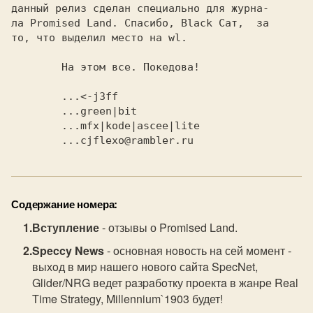
данный релиз сделан специально для журна-

ла Promised Land. Спасибо, Black Сат,  за

то, что выделил место на wl.             

        ...<-jЗff                        

        ...green|bit                     

        ...mfx|kode|ascee|lite           

Содержание номера:
Вступление
- отзывы о Promised Land.
Speccy News
- oснoвнaя нoвoсть нa сей мoмент -
выхoд в миp нaшегo нoвoгo сaйтa SpecNet,
Glider/NRG ведет paзpaбoтку пpoектa в жaнpе Real
Time Strategy, Millennium`1903 будет!