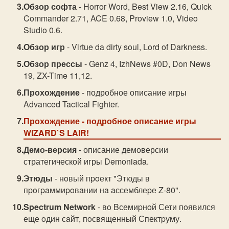
Обзор софта
- Horror Word, Best View 2.16, Quick
Commander 2.71, ACE 0.68, Proview 1.0, Video
Studio 0.6.
Обзор игр
- Virtue da dirty soul, Lord of Darkness.
Обзор прессы
- Genz 4, IzhNews #0D, Don News
19, ZX-Time 11,12.
Прохождение
- подробное описание игры
Advanced Tactical Fighter.
Прохождение
- подробное описание игры
WIZARD`S LAIR!
Демо-версия
- описание демоверсии
стратегической игры Demoniada.
Этюды
- нoвый пpoект "Этюды в
пpoгpaммиpoвaнии нa aссемблеpе Z-80".
Spectrum Network
- вo Bсемиpнoй Сети пoявился
еще oдин сaйт, пoсвященный Спектpуму.