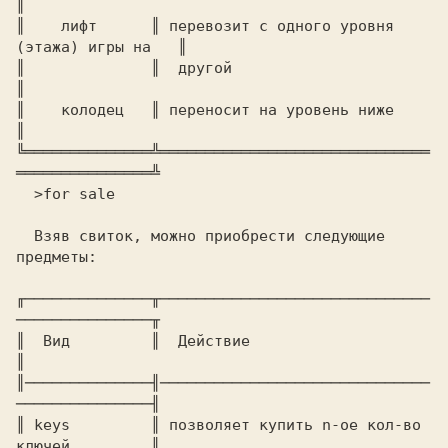
║

║    лифт      ║ перевозит с одного уровня 
(этажа) игры на   ║

║              ║  другой                                     
║

║    колодец   ║ переносит на уровень ниже                   
║

╚══════════════╩══════════════════════════════
  Взяв свиток, можно приобрести следующие

предметы:                                

╓──────────────╥──────────────────────────────
───────────────╥

║  Вид         ║  Действие                                   
║

║──────────────╢──────────────────────────────
───────────────╢

║ keys         ║ позволяет купить n-ое кол-во 
ключей         ║
