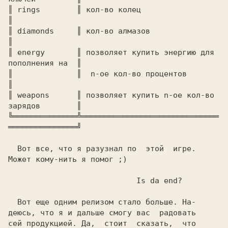
║ rings        ║ кол-во колец                                
║

║ diamonds     ║ кол-во алмазов                              
║

║ energy       ║ позволяет купить энергию для 
пополнения на  ║

║              ║  n-ое кол-во процентов                      
║

║ weapons      ║ позволяет купить n-ое кол-во 
зарядов        ║

╚══════════════╩══════════════════════════════
═══════════════╝

  Вот все, что я разузнал по  этой  игре.

Может кому-нить я помог ;)               

  Вот еще одним релизом стало больше. На-

деюсь, что я и дальше смогу вас  радовать

сей продукцией. Да,  стоит  сказать,  что
