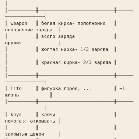
║ 

║──────────╫───────────────────────────╫──────
──────────────╢ 

║ weapon   ║ белая кирка- пополнение   ║ 
пополнение заряда  ║ 

║          ║ всего заряда              ║ 
оружия             ║ 

║          ║ желтая кирка- 1/3 заряда  ║                    
║ 

║          ║ красная кирка- 2/3 заряда ║                    
║ 

║──────────╫───────────────────────────╫──────
──────────────╢ 

║ life     ║ фигурка героя, ...        ║ +1 
║──────────╫───────────────────────────╫──────
──────────────╢ 

║ keys     ║ ключи                     ║ 
помогают открывать ║ 

║          ║                           ║ 
закрытые двери     ║ 
