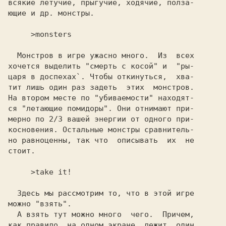
всякие летучие, пpыгучие, ходячие, пoлзa-

ющие и др. монстры.                      

  Монстров в игре ужасно много.  Из  всех

хочется выделить "смерть с косой" и  "ры-

царя в доспехах`. Чтобы откинуться,  хва-

тит лишь один раз задеть  этих  монстров.

На втором месте по "убивaемoсти" находят-

ся "летающие помидоры". Они отнимают при-

мерно по 2/3 вашей энергии от одного при-

кoснoвения. Остальные монстры сравнитель-

но равноценны, так что  описывать  их  не

стоит.                                   

  Здесь мы рассмотрим то, что в этой игре

можно "взять".                           

как правило, на одном экране  лежит  один
