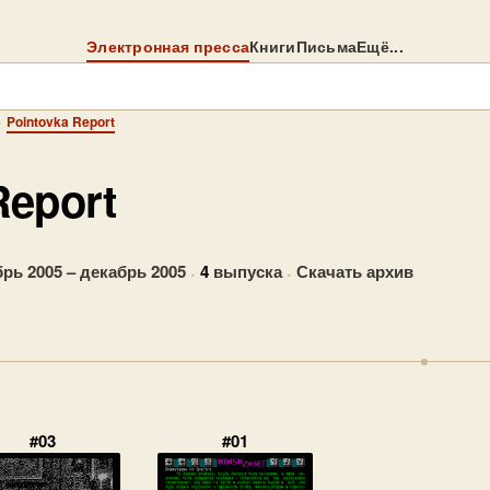
Электронная пресса
Книги
Письма
Ещё...
→
Pointovka Report
Report
рь 2005 – декабрь 2005
·
4
выпуска
·
Скачать архив
#03
#01