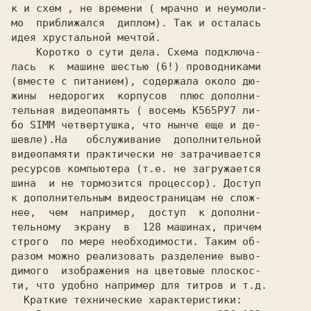
к и схем , не времени ( мрачно и неумоли-

мо  приближался  диплом). Так и осталась

идея хрустальной мечтой.

    Коротко о сути дела. Схема подключа-

лась  к  машине шестью (6!) проводниками

(вместе с питанием), содержала около дю-

жины  недорогих  корпусов  плюс дополни-

тельная видеопамять ( восемь K565РУ7 ли-

бо SIMM четвертушка, что нынче еще и де-

шевле).На   обслуживание  дополнительной

видеопамяти практически не затрачивается

ресурсов компьютера (т.е. не загружается

шина  и не тормозится процессор). Доступ

к дополнительным видеостраницам не слож-

нее,  чем  например,  доступ  к дополни-

тельному  экрану  в  128 машинах, причем

строго  по мере необходимости. Таким об-

разом можно реализовать разделение выво-

димого  изображения на цветовые плоскос-

ти, что удобно например для титров и т.д.

  Краткие технические характеристики:
