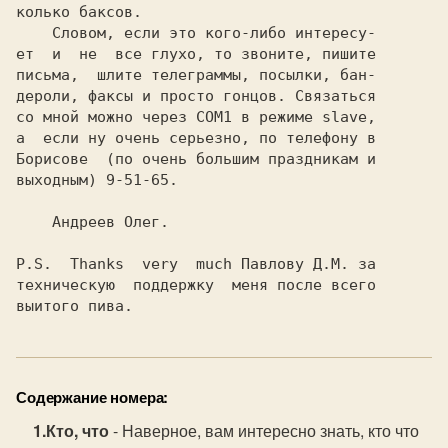
колько баксов.

    Словом, если это кого-либо интересу-

ет  и  не  все глухо, то звоните, пишите

письма,  шлите телеграммы, посылки, бан-

дероли, факсы и просто гонцов. Связаться

со мной можно через COM1 в режиме slave,

а  если ну очень серьезно, по телефону в

Борисове  (по очень большим праздникам и

выходным) 9-51-65.

    Андреев Олег.

P.S.  Thanks  very  much Павлову Д.М. за

техническую  поддержку  меня после всего

Содержание номера:
Кто, что
- Наверное, вам интересно знать, кто что