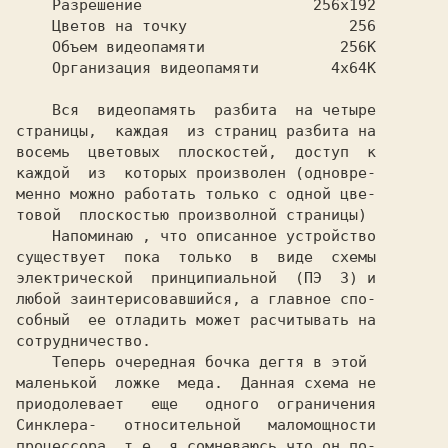
    Разрешение                   256x192

    Цветов на точку                  256

    Объем видеопамяти               256K

    Организация видеопамяти        4x64K

    Вся  видеопамять  разбита  на четыре

страницы,  каждая  из страниц разбита на

восемь  цветовых  плоскостей,  доступ  к

каждой  из  которых произволен (одновре-

менно можно работать только с одной цве-

товой  плоскостью произволной страницы)

    Напоминаю , что описанное устройство

существует  пока  только  в  виде  схемы

электрической  принципиальной  (ПЭ  3) и

любой заинтерисовавшийся, а главное спо-

собный  ее отладить может расчитывать на

сотрудничество.

    Теперь очередная бочка дегтя в этой

маленькой  ложке  меда.  Данная схема не

приодолевает   еще   одного  ограничения

Синклера-   относительной   маломощности

процессора, т.е. я сомневаюсь что он по-
