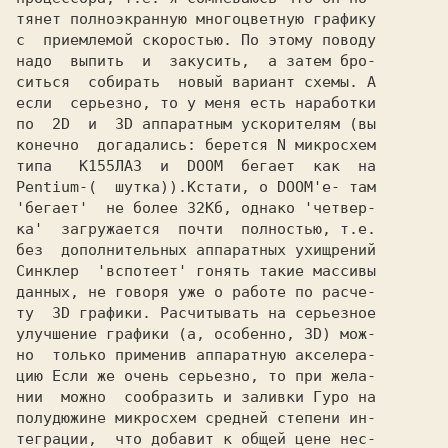
тянет полноэкранную многоцветную графику

с  приемлемой скоростью. По этому поводу

надо  выпить  и  закусить,  а затем бро-

ситься  собирать  новый вариант схемы. А

если  серьезно, то у меня есть наработки

по  2D  и  3D аппаратным ускорителям (вы

конечно  догадались: берется N микросхем

типа   K155ЛА3  и  DOOM  бегает  как  на

Pentium-(  шутка)).Кстати, о DOOM'е- там

'бегает'  не более 32Кб, однако 'четвер-

ка'  загружается  почти  полностью, т.е.

без  дополнительных аппаратных ухищрений

Синклер  'вспотеет' гонять такие массивы

данных, не говоря уже о работе по расче-

ту  3D графики. Расчитывать на серьезное

улучшение графики (а, особенно, 3D) мож-

но  только применив аппаратную акселера-

цию Если же очень серьезно, то при жела-

нии  можно  сообразить и заливки Гуро на

полудюжине микросхем средней степени ин-

теграции,  что добавит к общей цене нес-
