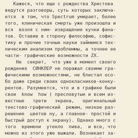
   Кажеся, что еще с рождества Христова

ведутся разговоры, суть которых заключа-

ется  в том, что Spectrum умирает, более

того, клиническая смерть уже произошла и

вся  возня с ним- извращение кучки фана-

тов. Оставив в сторону философию, софис-

тику и прочие точные науки займемся тех-

ническим анализом проблеммы, а точнее ее

части- графические возможности ZX.

    Не  секрет,  что уже в момент своего

рождения  СИНКЛЕР не поражал своими гра-

фическими возможностями, не блистал осо-

бо даже среди своих однокласников-конку-

рентов. Разумеется, что и в графике были

свои  know  how ( пресловутые и всем из-

вестные   трети   экрана,   оригинальный

текстово-графический  режим, низкое раз-

решение  цветов ну, а главное- простой и

быстрый доступ к экрану). Однако много с

того  времени  утекло  пива,  и все, что

можно из этого уже выжали. Возникает за-
