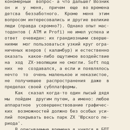
кономерный  вопрос- а что дальше? Возник

он  и  у  меня,  причем  еще  во времена

детсва  беззаботного.  Кроме  меня  этим

вопросом интересовались и другие великие

люди (правда скромно?). Однако опыт мас-

тодонтов ( АТМ и Profi) не имел успеха и

ответ  очевиден: их грандиозными сверше-

ниями  мог пользоваться узкий круг огра-

ниченых юзеров ( каламбур) и естественно

оказать  какое-либо ощутимое воздействие

на  ход  ZX-эволюции не смогли. Soft под

них  не  создавался, а если и появлялось

нечто  то  очень маленькое и неказистое,

не  получившее  распространения  даже  в

пределах своей субплатформы.

    Как  сказал когда-то один лысый дядя

мы  пойдем  другим путем, а имено: любое

аппаратное  усовершенствование графичес-

ких  возможностей должно без особых уси-

лий  покрывать весь парк ZX 'Юрского пе-

риода'.

    В описываемые времена я учился в БПТ
