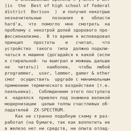
(is  the  Best of high school of federal

district  Borisov  )  и получил некотрые

незначительные    познания   в   области

hard'а,  что  помогло  мне  смотреть  на

проблему с некотрой долей здорового про-

фессионализма.  В то время я исповедовал

принцип    простоты    и   считал,   что

устройство  такого  типа  должно подклю-

чаться к машине (догадайся к какой (если

к стиральной- ты выиграл и можешь дальше

не   читать))   наиболее,   чтобы  любой

programmer,  user, lammer, gamer & other

смог  осуществить  upgrade с минимальным

примением термического воздействия (т.е.

паяльника).  Соблюдением этого постулата

я  надеялся  привлеч под знамена великой

модернизации  целые толпы счастливых об-

ладателей  ZX-SPECTRUM.

    Как не странно подобную схему я раз-

работал (на бумаге, так как воплотить ее

в железо нет ни средств, ни опыта отлад-
