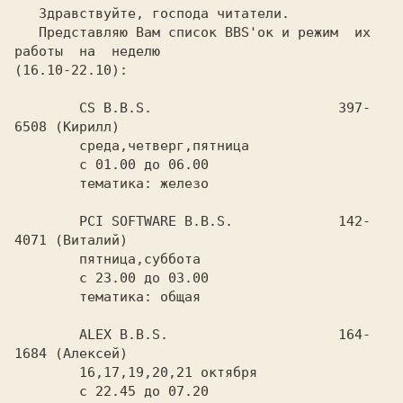
   Здравствуйте, господа читатели.

   Представляю Вам список BBS'ок и режим  их  
работы  на  неделю

(16.10-22.10):

	CS B.B.S.			397-
6508 (Кирилл)

	среда,четверг,пятница

	с 01.00 до 06.00

	тематика: железо

	PCI SOFTWARE B.B.S.		142-
4071 (Виталий)

	пятница,суббота

	с 23.00 до 03.00

	тематика: общая

	ALEX B.B.S.			164-
1684 (Алексей)

	16,17,19,20,21 октября

	с 22.45 до 07.20
