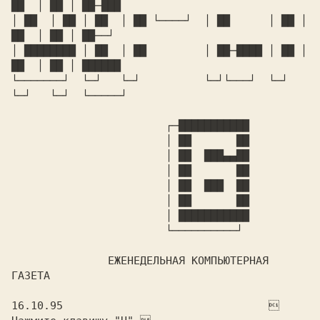
██  │ ██ │ ██─███

│ ██  │ ██ │ ██  │ ██ └────┘  │ ██	│ ██ │ 
██  │ ██ │ ██──┘

│ ████████ │ ██  │ ██	      │ ██─████ │ ██ │ 
██  │ ██ │ ██████

└───────┘  └─┘   └─┘	      └─┘└───┘  └─┘  
└─┘   └─┘  └─────┘

			┌─███████████

			│ ██	   ██

			│ ██  ███▄▄██

			│ ██	   ██

			│ ██  ███  ██

			│ ██	   ██

			│ ███████████

			└──────────┘

	       ЕЖЕНЕДЕЛЬНАЯ КОМПЬЮТЕРНАЯ 
ГАЗЕТА

16.10.95				 