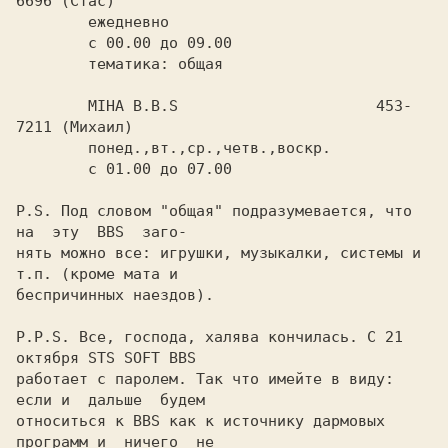
6696 (Стас)

	ежедневно

	с 00.00 до 09.00

	тематика: общая

	MIHA B.B.S			453-
7211 (Михаил)

	понед.,вт.,ср.,четв.,воскр.

	с 01.00 до 07.00

P.S. Под словом "общая" подразумевается, что 
на  эту  BBS  заго-

нять можно все: игрушки, музыкалки, системы и 
т.п. (кроме мата и

беспричинных наездов).

P.P.S. Все, господа, халява кончилась. С 21 
октября STS SOFT BBS

работает с паролем. Так что имейте в виду: 
если и  дальше  будем

относиться к BBS как к источнику дармовых 
программ и  ничего  не
