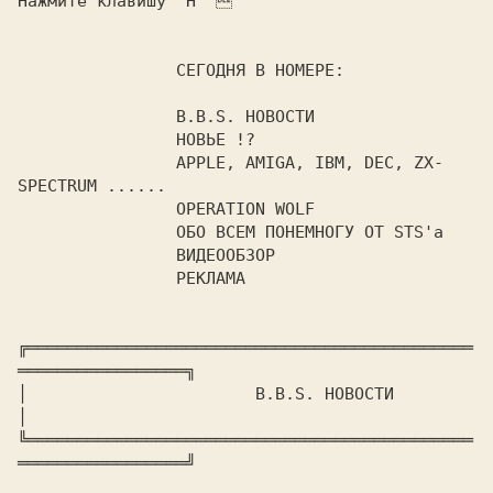
Нажмите клавишу "H" 

		СЕГОДНЯ В НОМЕРЕ:

		B.B.S. НОВОСТИ

		НОВЬЕ !?

		APPLE, AMIGA, IBM, DEC, ZX-
SPECTRUM ......

		OPERATION WOLF

		ОБО ВСЕМ ПОНЕМНОГУ ОТ STS'а

		ВИДЕООБЗОР

		РЕКЛАМА

╔═════════════════════════════════════════════
═════════════════╗

│			B.B.S. НОВОСТИ  		       
│

╚═════════════════════════════════════════════
═════════════════╝
