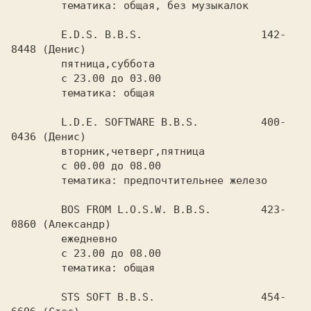
	тематика: общая, без музыкалок

	E.D.S. B.B.S.			142-
8448 (Денис)

	пятница,суббота

	с 23.00 до 03.00

	тематика: общая

	L.D.E. SOFTWARE B.B.S.  	400-
0436 (Денис)

	вторник,четверг,пятница

	с 00.00 до 08.00

	тематика: предпочтительнее железо

	BOS FROM L.O.S.W. B.B.S.	423-
0860 (Александр)

	ежедневно

	с 23.00 до 08.00

	тематика: общая

	STS SOFT B.B.S. 		454-