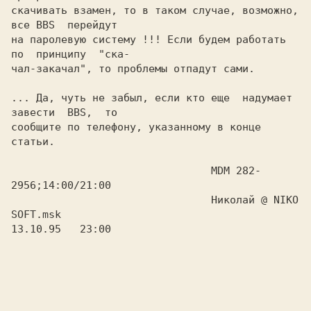
скачивать взамен, то в таком случае, возможно, 
все BBS  перейдут

на паролевую систему !!! Если будем работать 
по  принципу  "ска-

чал-закачал", то проблемы отпадут сами.

... Да, чуть не забыл, если кто еще  надумает  
завести  BBS,  то

сообщите по телефону, указанному в конце 
статьи.

				MDM 282-
2956;14:00/21:00

				Николай @ NIKO 
SOFT.msk

13.10.95   23:00
