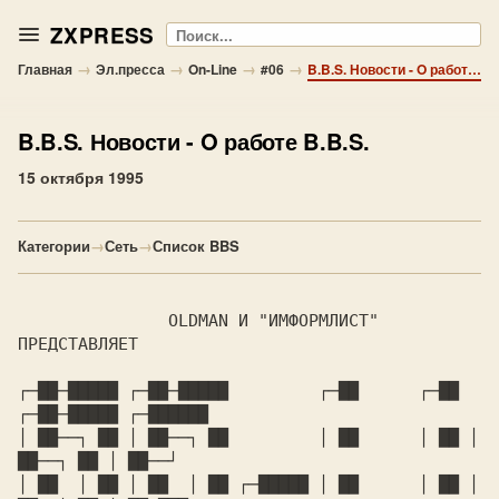
ZXPRESS
Поиск
→
→
→
→
Главная
Эл.пресса
On-Line
#06
B.B.S. Новости - O работе B.B.S.
B.B.S. Новости
- O работе B.B.S.
15 октября 1995
Категории
→
Сеть
→
Список BBS
	       OLDMAN И "ИМФОРМЛИСТ" 
ПРЕДСТАВЛЯЕТ

┌─██─█████ ┌─██─█████	      ┌─██	┌─██ 
┌─██─█████ ┌─██████

│ ██──┐ ██ │ ██──┐ ██	      │ ██	│ ██ │ 
██──┐ ██ │ ██──┘

│ ██  │ ██ │ ██  │ ██ ┌─█████ │ ██	│ ██ │ 