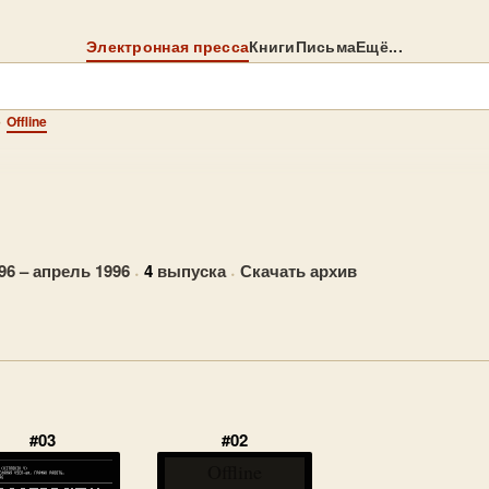
Электронная пресса
Книги
Письма
Ещё...
→
Offline
96 – апрель 1996
·
4
выпуска
·
Скачать архив
#03
#02
Offline