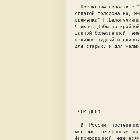
  Последние новости с "невидимого фронта" борьбы  с повременной

оплатой телефона на, им
временка" 
Г.Белонучкина
9 июля. Дабы по крайней
данной болезненной теме
излишне нудный и длинны
для старых, и для малых
 ЧЕМ ДЕЛО

  В  России  постепенно  вводится  система повременной оплаты за

местные  телефонные зво
фиксированной  ежемесяч