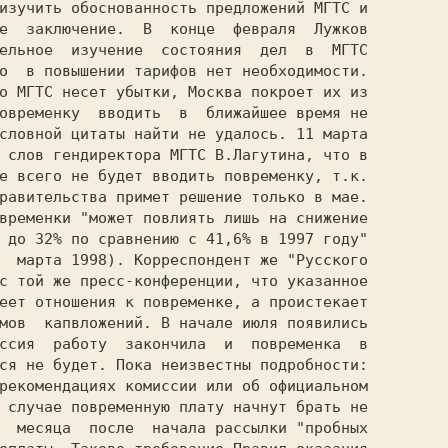
изучить обоснованность предложений МГТС и

е  заключение.  В  конце  февраля  Лужков

ельное  изучение  состояния  дел  в  МГТС

о  в повышении тарифов нет необходимости.

о МГТС несет убытки, Москва покроет их из

овременку  вводить  в  ближайшее время не

словной цитаты найти не удалось. 11 марта

 слов гендиректора МГТС В.Лагутина, что в

е всего не будет вводить повременку, т.к.

равительства примет решение только в мае.

временки "может повлиять лишь на снижение

 до 32% по сравнению с 41,6% в 1997 году"

  марта 1998). Корреспондент же "Русского

с той же пресс-конференции, что указанное

еет отношения к повременке, а проистекает

мов  капвложений. 
В начале июля появились

ссия  работу  закончила  и  повременка  в

ся не будет. 
Пока неизвестны подробности:

рекомендациях комиссии или об официальном

 случае повременную плату начнут брать не

  месяца  после  начала рассылки "пробных
