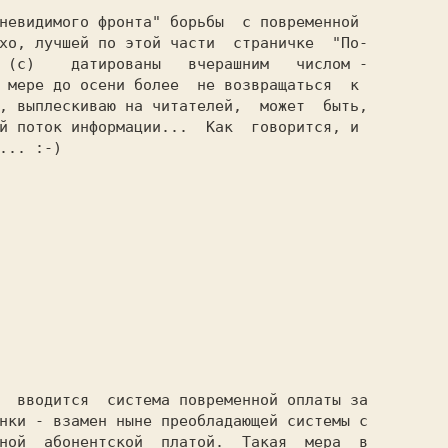
хо, лучшей по этой части  страничке  
"По-

 
(c)    
датированы   вчерашним   числом -

 мере до осени более  не возвращаться  к

, выплескиваю на читателей,  может  быть,

й поток информации...  Как  говорится, и

... 
:-)

нки - взамен ныне преобладающей системы с

ной  абонентской  платой.  Такая  мера  в
