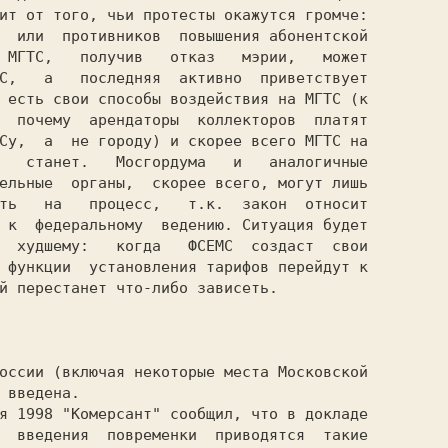
ит от того, чьи протесты окажутся громче:

  или  противников  повышения абонентской

 МГТС,   получив   отказ   мэрии,   может

С,   а   последняя  активно  приветствует

 есть свои способы воздействия на МГТС (к

  почему  арендаторы  коллекторов  платят

Су,  а  не городу) и скорее всего МГТС на

   станет.   Мосгордума   и   аналогичные

ельные  органы,  скорее всего, могут лишь

ть   на   процесс,   т.к.  закон  относит

 к  федеральному  ведению. Ситуация будет

  худшему:   когда   ФСЕМС  создаст  свои

 функции  установления тарифов перейдут к

й перестанет что-либо зависеть.

  введения  повременки  приводятся  такие
