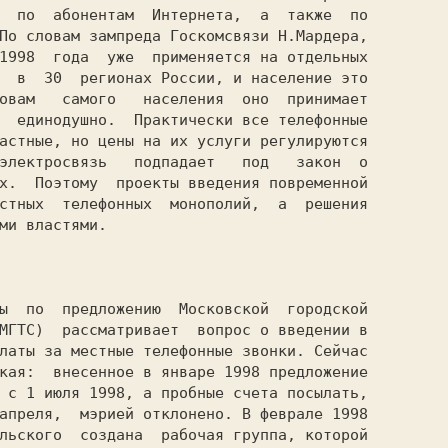
  по  абонентам  Интернета,  а  также  по

По словам зампреда Госкомсвязи H.Мардера,

1998  года  уже  применяется на отдельных

  в  30  регионах России, и население это

овам   самого   населения  оно  принимает

  единодушно.  Практически все телефонные

астные, но цены на их услуги регулируются

электросвязь   подпадает   под   закон  о

х.  Поэтому  проекты введения повременной

стных  телефонных  монополий,  а  решения

ми властями.

МГТС)  рассматривает  вопрос о введении в

латы за местные телефонные звонки. Сейчас

кая:  
внесенное в январе 1998 предложение

 с 1 июля 1998, а пробные счета посылать,

апреля,  мэрией отклонено. 
В феврале 1998

льского  создана  рабочая группа, которой
