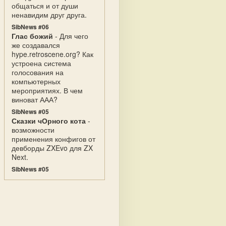
общаться и от души
ненавидим друг друга.
SibNews #06
Глас божий
- Для чего
же создавался
hype.retroscene.org? Как
устроена система
голосования на
компьютерных
мероприятиях. В чем
виноват ААА?
SibNews #05
Сказки чОрного кота
-
возможности
применения конфигов от
девборды ZXEvo для ZX
Next.
SibNews #05