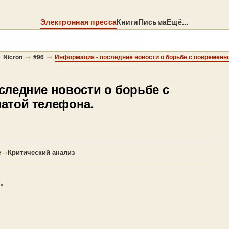
Электронная пресса
Книги
Письма
Ещё...
→
→
→
Nicron
#96
Информация - последние новости о борьбе с повременн
следние новости о борьбе с
атой телефона.
е
→
Критический анализ