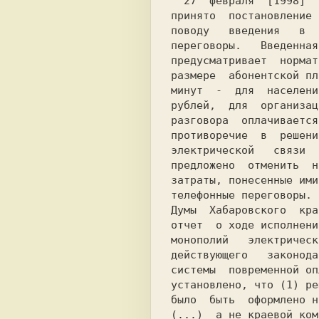
  27  февраля  [1998]  Законодательной  Думой  Хабаровского края

принято  постановление 
поводу   введения   в  
переговоры.   Введенная
предусматривает  нормат
размере  абонентской пл
минут  -  для  населени
рублей,  для  организац
разговора  оплачивается
противоречие  в  решени
электрической   связи  
предложено  отменить  н
затраты, понесенные ими
телефонные переговоры. 
Думы  Хабаровского  кра
отчет  о ходе исполнени
монополий   электрическ
действующего   законода
системы  повременной оп
установлено, что (1) ре
было  быть  оформлено н
(...)  а не краевой ком