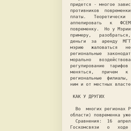
придется - многое завис
противников  повременки
платы.   Теоретически  
аппелировать   к   ФСЕМ
повременку.  Hо у Мэрии
примеру,   разобраться,
деньги  за  аренду  МГТ
мэрию   жаловаться   не
региональные  законодат
морально   воздействова
регулирование  тарифов 
меняться,   причем   к 
региональные  филиалы, 
ним и от местных власте
 КАК У ДРУГИХ

  Во  многих регионах России (включая некоторые места Московской

  Сравнения:  16  апреля 1998 "Комерсант" сообщил, что в докладе

Госкомсвязи   о   ходе 