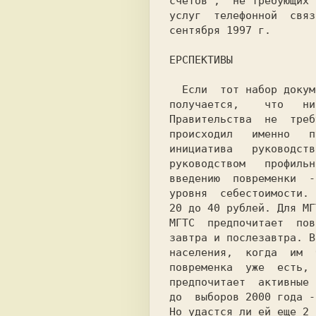
счетов",  не требующих 
услуг  телефонной  связ
сентября 1997 г.

ЕРСПЕКТИВЫ

  Если  тот набор документов, который удалось найти, полный - то

получается,    что   ни
Правительства  не  треб
происходил   именно   п
инициатива   руководств
руководством   профильн
введению  повременки  -
уровня  себестоимости. 
20 до 40 рублей. Для МГ
МГТС  предпочитает  пов
завтра и послезавтра. В
населения,  когда  им  
повременка  уже  есть, 
предпочитает  активные 
до  выборов 2000 года -
Hо удастся ли ей еще 2 