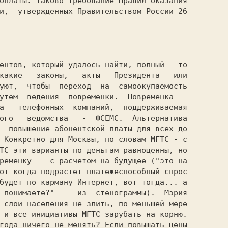
оплаты. Таково требование Правил оказания

и,  утвержденных Правительством России 26

какие   законы,   акты   Президента   или

уют,  чтобы  переход  на  самоокупаемость

утем  ведения  повременки.  Повременка  -

а   телефонных  компаний,  поддерживаемая

ого   ведомства   -  ФСЕМС.  Альтернатива

  повышение абонентской платы для всех до

 Конкретно для Москвы, по словам МГТС - с

ТС эти варианты по деньгам равноценны, но

ременку  - с расчетом на будущее ("это на

от когда подрастет платежеспособный спрос

будет по карману Интернет, вот тогда... а

 понимаете?"  -  из  стенограммы).  Мэрия

 слои населения не злить, по меньшей мере

 и все инициативы МГТС зарубать на корню.

года ничего не менять? Если повышать цены
