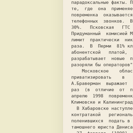
парадоксальные факты. П
те,  где  она  применяе
повременка  оказывается
телефонных  звонков.  В
30%.   Псковская   ГТС 
Придуманный  комисией М
лимит  практически  ник
раза.  В  Перми  81% кл
абонентской   платой,  
разрабатывает  новые  п
    Московское    областное    АО    "Электросвязь"    планируют

приватизировать    в   
А.Браверман  выражает  
раз  (в  отличие  от  п
апрелю  1998  повременк
  В Хабаровске наступление повременки было отброшено решительной

контратакой   региональ
поленившихся  подать в 