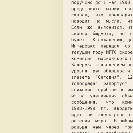
поручено до 1 мая 1998 
представить  мэрии  сво
сказал,  что  предварит
наводит  на  мысли,  чт
Если  же  выяснится, чт
своего  бюджета,  но  п
будет.  К сожалению, до
Интерфакс  передал  со 
текущем году МГТС скоре
комиссия  московского п
Задержка с введением по
уровня  рентабельности 
(газета  "Сегодня",  12
телеграфа"  рапортует  
снижение  прибыли не им
из-за  увеличения  объе
сообщения,   что   коми
1998-1999  гг.  вводить
идет  ли  здесь речь о 
решении  мэра.  В любом
раньше  чем  через  три