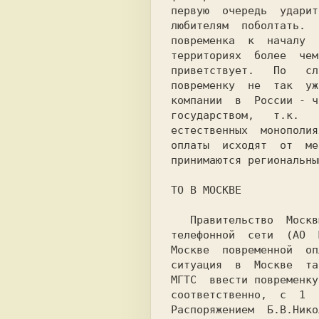
первую  очередь  ударит
любителям  поболтать.  
повременка  к  началу  
территориях  более  чем
приветствует.   По   сл
повременку  не  так  уж
компании  в  России - ч
государством,   т.к.   
естественных  монополия
оплаты  исходят  от  ме
принимаются региональны
ТО В МОСКВЕ

   Правительство  Москвы  по  предложению  Московской  городской

телефонной  сети  (АО  
Москве  повременной  оп
ситуация  в  Москве  та
МГТС  ввести повременку
соответственно,  с  1  
Распоряжением  Б.В.Hико