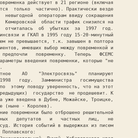
овременка действует в 21 регионе (включая

тся  только  частично). Практически везде

  невыгодной  операторам ввиду сокращения

  Кемеровской  области трафик снизился на

  отчиталась  об  убытках  за  1997  год.

инсвязи и ГКАП в 1995 году 15-20-минутный

ем не превышается, т.к. завышен в полтора

иентов, имевших выбор между повременкой и

 предпочли   повременку.   Теперь   ФСЕМС

араметры введения повременки, которые "не

1998   году.   Замминистра   госимущества

по  этому поводу уверенность, что на этот

редыдущих)  государство  не продешевит. К

а уже введена в Дубне, Можайске, Троицке,

ных   депутатов   и   частных   лиц,   не

суд. История событий в выдержках из писем
