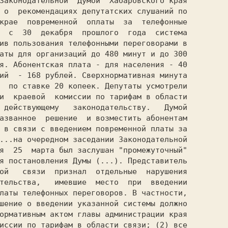
 о  рекомендациях депутатских слушаний по

крае  повременной  оплаты  за  телефонные

  с  30  декабря  прошлого  года  система

ив пользования телефонными переговорами в

аты для организаций до 480 минут и до 300

я. Абонентская плата - для населения - 40

ий  - 168 рублей. Сверхнормативная минута

  по ставке 20 копеек. Депутаты усмотрели

и  краевой  комиссии по тарифам в области

 действующему   законодательству.   Думой

азванное  решение  и возместить абонентам

 в связи с введением повременной платы за

...на очередном заседании Законодательной

я  25  марта был заслушан "промежуточный"

я постановления Думы (...). Представитель

ой   связи  признал  отдельные  нарушения

тельства,   имевшие  место  при  введении

латы телефонных переговоров. В частности,

шение о введении указанной системы должно

ормативным актом главы администрации края

иссии по тарифам в области связи; (2) все
