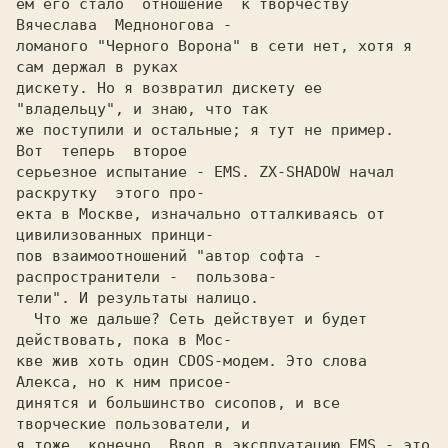
ем его стало  отношение  к творчеству  
Вячеслава  Медноногова -

ломаного "Черного Ворона" в сети нет, хотя я 
сам держал в руках

дискету. Hо я возвратил дискету ее 
"владельцу", и знаю, что так

же поступили и остальные; я тут не пример.  
Вот  теперь  второе

серьезное испытание - EMS. ZX-SHADOW начал 
раскрутку  этого про-

екта в Москве, изначально отталкиваясь от 
цивилизованных принци-

пов взаимоотношений "автор софта - 
распространители -  пользова-

  Что же дальше? Сеть действует и будет 
действовать, пока в Мос-

кве жив хоть один CDOS-модем. Это слова 
Алекса, но к ним присое-

динятся и большинство сисопов, и все 
творческие пользователи, и

я тоже, конечно. Ввод в эксплуатацию EMS - это 