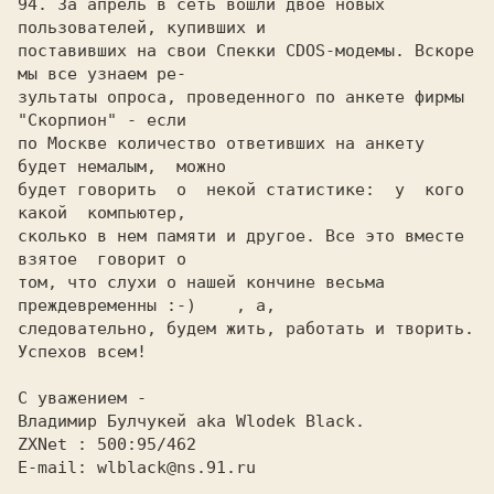
94. За апрель в сеть вошли двое новых 
пользователей, купивших и

поставивших на свои Спекки CDOS-модемы. Вскоре 
мы все узнаем ре-

зультаты опроса, проведенного по анкете фирмы 
"Скорпион" - если

по Москве количество ответивших на анкету 
будет немалым,  можно

будет говорить  о  некой статистике:  у  кого  
какой  компьютер,

сколько в нем памяти и другое. Все это вместе 
взятое  говорит о

том, что слухи о нашей кончине весьма 
преждевременны 
:-)    
, а,

следовательно, будем жить, работать и творить. 
Успехов всем!

ZXNet : 500:95/462
