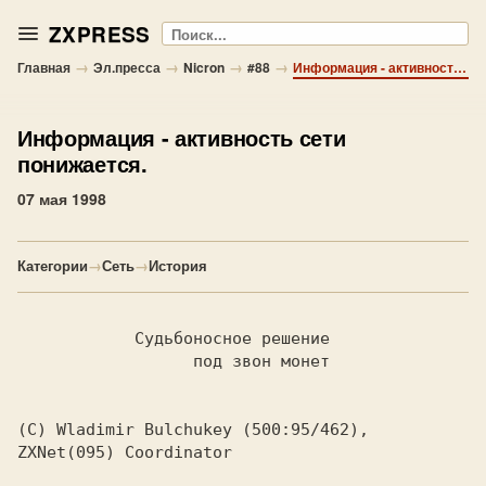
ZXPRESS
Поиск
→
→
→
→
Главная
Эл.пресса
Nicron
#88
Информация - активность сети понижается.
Информация
- активность сети
понижается.
07 мая 1998
Категории
→
Сеть
→
История
	    Судьбоносное решение

		  под звон монет

(C) Wladimir Bulchukey 
ZXNet(095) Coordinator
