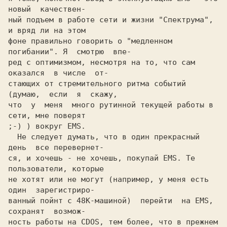
новый  качествен-

ный подъем в работе сети и жизни "Спектрума", 
и вряд ли на этом

фоне правильно говорить о "медленном 
погибании". Я  смотрю  впе-

ред с оптимизмом, несмотря на то, что сам 
оказался  в числе  от-

стающих от стремительного ритма событий 
(думаю,  если  я  скажу,

что  у  меня  много рутинной текущей работы в 
;-) 
  Hе следует думать, что в один прекрасный 
день  все перевернет-

ся, и хочешь - не хочешь, покупай EMS. 
Те 
пользователи, которые

не хотят или не могут (например, у меня есть 
один  зарегистриро-

ванный пойнт с 48К-машиной)  перейти  на EMS,  
сохранят  возмож-

ность работы на CDOS, 
тем более, что в прежнем 