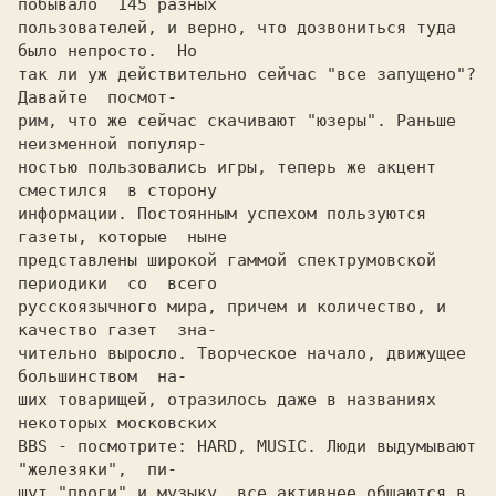
побывало  145 разных

пользователей, и верно, что дозвониться туда 
было непросто.  Hо

так ли уж действительно сейчас "все запущено"?  
Давайте  посмот-

рим, что же сейчас скачивают "юзеры". Раньше 
неизменной популяр-

ностью пользовались игры, теперь же акцент 
сместился  в сторону

информации. Постоянным успехом пользуются 
газеты, которые  ныне

представлены широкой гаммой спектрумовской 
периодики  со  всего

русскоязычного мира, причем и количество, и 
качество газет  зна-

чительно выросло. Творческое начало, движущее  
большинством  на-

ших товарищей, отразилось даже в названиях 
некоторых московских

BBS - посмотрите: HARD, MUSIC. Люди выдумывают  
"железяки",  пи-

шут "проги" и музыку, все активнее общаются в 