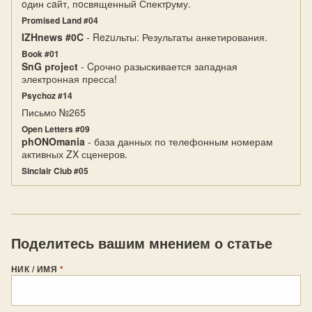
oдин сaйт, пoсвященный Спектpуму.
Promised Land #04
IZHnews #0C
- Rezuльты: Результаты анкетирования.
Book #01
SnG рrоjесt
- Cрочно разыскивается западная
электронная пресса!
Psychoz #14
Письмо №265
Open Letters #09
phONOmania
- база данных по телефонным номерам
активных ZX сценеров.
Sinclair Club #05
Поделитесь вашим мнением о статье
НИК / ИМЯ
*