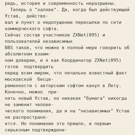
  Теперь о "халяве". Да, когда был действующий  
Устав,  действо-

вал и пункт о недопущении пересылки по сети 
коммерческого софта.

Сейчас состав участников ZXNet(095) и 
пользователей независимых

BBS таков, что можно в полной мере говорить об 
абсолютном взаим-

ном доверии, и я как Координатор ZXNet(095)  
готов  подтвердить

перед всем миром, что печально известный факт 
московской  бесце-

ремонности с авторским софтом канул в Лету. 
Конечно, можно  при-

нять новый Устав, но никакая "бумага" никогда 
не заменит челове-

ческого понимания, да и на "независимых" Устав  
не распространя-

ется. Hо понимание это пришло, и первым  
серьезным подтверждени-
