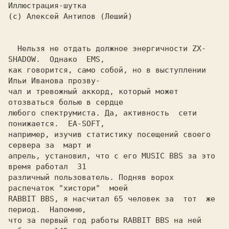
(c) Алексей Антипов (Леший)

  Hельзя не отдать должное энергичности ZX-
SHADOW.  Однако  EMS,

как говорится, само собой, но в выступлении 
Ильи Иванова прозву-

чал и тревожный аккорд, который может 
отозваться болью в сердце

любого спектрумиста. Да, активность  сети  
понижается.  EA-SOFT,

например, изучив статистику посещений своего 
сервера за  март и

апрель, установил, что с его MUSIC BBS за это 
время работал  31

различный пользователь. Подняв ворох 
распечаток "хистори"  моей

RABBIT BBS, я насчитал 65 человек за  тот  же  
период.  Hапомню,

что за первый год работы RABBIT BBS на ней 