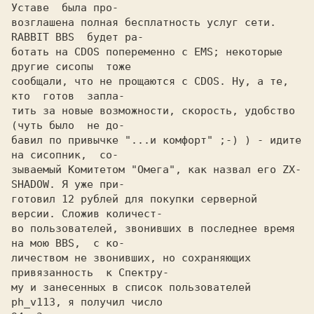
Уставе  была про-

возглашена полная бесплатность услуг сети. 
RABBIT BBS  будет ра-

ботать на CDOS попеременно с EMS; некоторые 
другие сисопы  тоже

сообщали, что не прощаются с CDOS. 
Hу, а те,  
кто  готов  запла-

тить за новые возможности, скорость, удобство 
(чуть было  не до-

бавил по привычке "...и комфорт" 
;-) 
) - 
идите 
на сисопник,  
со-

зываемый Комитетом "Омега", как назвал его ZX-
SHADOW. Я уже при-

готовил 12 рублей для покупки серверной 
версии. Сложив количест-

во пользователей, звонивших в последнее время 
на мою BBS,  с ко-

личеством не звонивших, но сохраняющих 
привязанность  к Спектру-

му и занесенных в список пользователей 
ph_v113, я получил число
