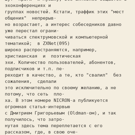
эхоконференциях и

группах новостей. Кстати, траффик этих "мест 
общения"  непрерыв-

но возрастает, а интерес собеседников давно 
уже перестал ограни-

чиваться спектрумовской и компьютерной 
тематикой;  в ZXNet(095)

широко распространяются, например, 
христианская  и  поэтическая

эхи. Количество пользователей, абонентов, 
подписчиков и т.п. пе-

реходит в качество, а те, кто "свалил"  без 
сожаления,  сделали

это исключительно по своему желанию, а не 
потому, что сеть  пло-

ха. В этом номере NICRON-а публикуется 
огромная статья-интервью

с Дмитрием Григорьевым (Oldman-ом), и так 
получилось, что затро-

нутая здесь тема переплетается с его 
рассказом, где, в свою оче-
