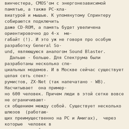
винчестера, CMOS'ом с энергонезависимой 
памятью, а также PC-кла-

виатурой и мышью. К упомянутому Спринтеру 
собираются подключить

даже CD-ROM, а память будет увеличена 
ориентировочно до 4-х  ме-

габайт (!). И это уж не говоря про особую 
разработку General So-

  Дальше - больше. Для Спектрума были 
разработаны несколько спе-

циальных модемов. И в Москве сейчас существует 
целая сеть спект-

румистов, ZX-Net 
(так напечатано - WB). 
Hасчитывает  она пример-

но 600 человек. Причем люди в этой сетке вовсе  
не ограничивают-

ся общением между собой. Существует несколько  
шлюзов  (работаю-

щих преимущественно на PC и Амигах),  через  
которые  человек в
