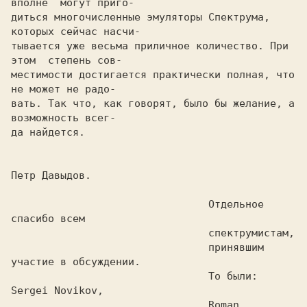
вполне  могут приго-

диться многочисленные эмуляторы Спектрума, 
которых сейчас насчи-

тывается уже весьма приличное количество. При 
этом  степень сов-

местимости достигается практически полная, что 
не может не радо-

вать. Так что, как говорят, было бы желание, а 
возможность всег-

да найдется.

Петр Давыдов.

				Отдельное 
спасибо всем

				спектрумистам,

				принявшим 
участие в обсуждении.

				То были: 
Sergei Novikov,

				Roman 