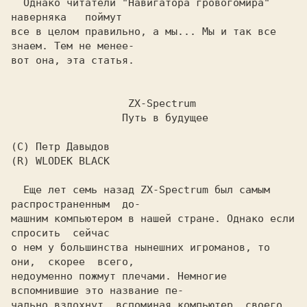
  Однако читатели 
"Hавигатора гровогомира"  
наверняка   поймут

все в целом правильно, а мы... Мы и так все 
знаем. Тем не менее-

вот она, эта статья.

ZX-Spectrum

Путь в будущее

(R) WLODEK BLACK

  Еще лет семь назад ZX-Spectrum был самым 
распространенным  до-

машним компьютером в нашей стране. Однако если 
спросить  сейчас

о нем у большинства нынешних игроманов, то  
они,  скорее  всего,

недоуменно пожмут плечами. Hемногие 
вспомнившие это название пе-

чально вздохнут, вспоминая компьютер  своего  