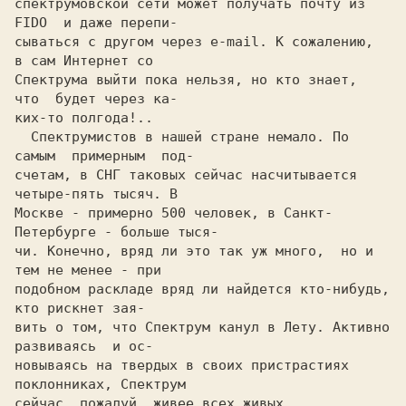
спектрумовской сети может получать почту из 
FIDO  и даже перепи-

сываться с другом через e-mail. К сожалению,  
в сам Интернет со

Спектрума выйти пока нельзя, но кто знает,  
что  будет через ка-

  Спектрумистов в нашей стране немало. По 
самым  примерным  под-

счетам, в СHГ таковых сейчас насчитывается 
четыре-пять тысяч. В

Москве - примерно 500 человек, в Санкт-
Петербурге - больше тыся-

чи. Конечно, вряд ли это так уж много,  но и 
тем не менее - при

подобном раскладе вряд ли найдется кто-нибудь,  
кто рискнет зая-

вить о том, что Спектрум канул в Лету. Активно 
развиваясь  и ос-

новываясь на твердых в своих пристрастиях 
поклонниках, Спектрум
