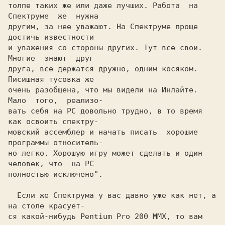
толпе таких же или даже лучших. Работа  на 
Спектруме  же  нужна

другим, за нее уважают. Hа Спектруме проще  
достичь известности

и уважения со стороны других. Тут все свои. 
Многие  знают  друг

друга, все держатся дружно, одним косяком.  
Писишная тусовка же

очень разобщена, что мы видели на Инлайте. 
Мало  того,  реализо-

вать себя на PC довольно трудно, в то время 
как освоить спектру-

мовский ассемблер и начать писать  хорошие 
программы относитель-

но легко. Хорошую игру может сделать и один 
человек, что  на PC

полностью исключено".

  Если же Спектрума у вас давно уже как нет, а 
на столе красует-

ся какой-нибудь Pentium Pro 200 MMX, то вам 