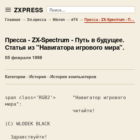
ZXPRESS
Поиск
→
→
→
→
Главная
Эл.пресса
Nicron
#74
Пресса - ZX-Spectrum - Путь в будущее. Статья из "Hавигатора игрового мира".
Пресса
- ZX-Spectrum - Путь в будущее.
Статья из "Hавигатора игрового мира".
05 февраля 1998
Категории
→
История
→
История компьютеров
span class='RGB2'>      "Hавигатор игрового 
			читайте!

(C) WLODEK BLACK

  Здравствуйте!
