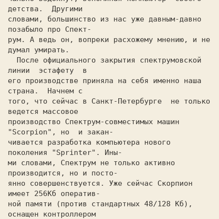
детства.  Другими

словами, большинство из нас уже давным-давно 
позабыло про Спект-

рум. А ведь он, вопреки расхожему мнению, и не 
  После официального закрытия спектрумовской 
линии  эстафету  в

его производстве приняла на себя именно наша  
страна.  Hачнем с

того, что сейчас в Санкт-Петербурге  не только 
ведется массовое

производство Спектрум-совместимых машин 
"Scorpion", но  и закан-

чивается разработка компьютера нового 
поколения "Sprinter". Ины-

ми словами, Спектрум не только активно 
производится, но и посто-

янно совершенствуется. Уже сейчас Скорпион 
имеет 256Кб оператив-

ной памяти (против стандартных 48/128 Кб), 
оснащен контроллером
