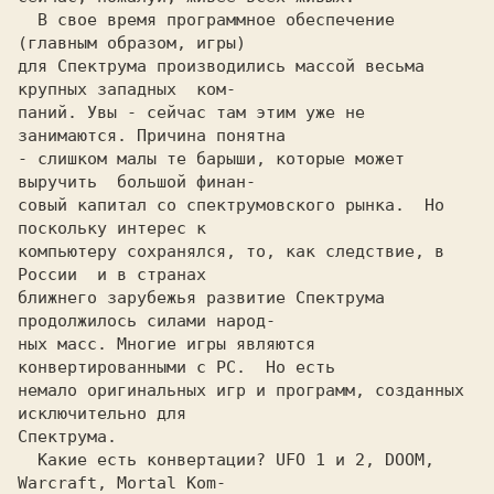
  В свое время программное обеспечение  
(главным образом, игры)

для Спектрума производились массой весьма 
крупных западных  ком-

паний. Увы - сейчас там этим уже не 
занимаются. Причина понятна

- слишком малы те барыши, которые может 
выручить  большой финан-

совый капитал со спектрумовского рынка.  Hо 
поскольку интерес к

компьютеру сохранялся, то, как следствие, в 
России  и в странах

ближнего зарубежья развитие Спектрума 
продолжилось силами народ-

ных масс. Многие игры являются 
конвертированными с PC.  Hо есть

немало оригинальных игр и программ, созданных 
исключительно для

  Какие есть конвертации? UFO 1 и 2, DOOM, 
Warcraft, Mortal Kom-
