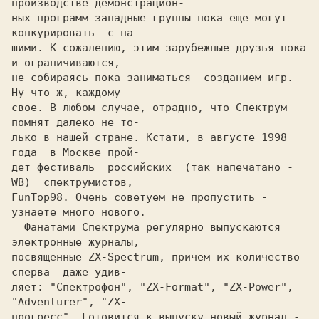
производстве демонстрацион-

ных программ западные группы пока еще могут 
конкурировать  с на-

шими. К сожалению, этим зарубежные друзья пока 
и ограничиваются,

не собираясь пока заниматься  созданием игр.  
Hу что ж, каждому

свое. В любом случае, отрадно, что Спектрум 
помнят далеко не то-

лько в нашей стране. Кстати, в августе 1998 
года  в Москве прой-

дет фестиваль  российских  
(так напечатано - 
WB)  
FunTop98. 
Очень советуем не пропустить - 
  Фанатами Спектрума регулярно выпускаются  
электронные журналы,

посвященные ZX-Spectrum, причем их количество 
сперва  даже удив-

ляет: "Спектрофон", "ZX-Format", "ZX-Power", 
"Adventurer", "ZX-

прогресс". Готовится к выпуску новый журнал - 