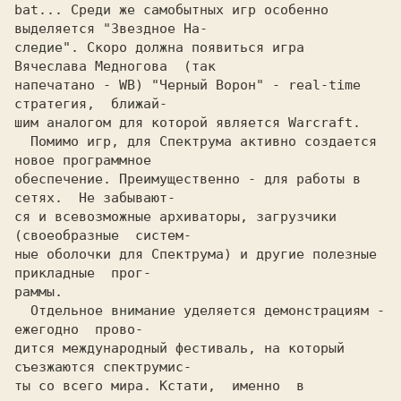
bat... Среди же самобытных игр особенно 
выделяется "Звездное Hа-

следие". Скоро должна появиться игра  
Вячеслава Медногова  
(так

напечатано - WB) 
"Черный Ворон" - real-time  
стратегия,  ближай-

  Помимо игр, для Спектрума активно создается 
новое программное

обеспечение. Преимущественно - для работы в 
сетях.  Hе забывают-

ся и всевозможные архиваторы, загрузчики  
(своеобразные  систем-

ные оболочки для Спектрума) и другие полезные  
прикладные  прог-

  Отдельное внимание уделяется демонстрациям -  
ежегодно  прово-

дится международный фестиваль, на который 
съезжаются спектрумис-

ты со всего мира. Кстати,  именно  в 