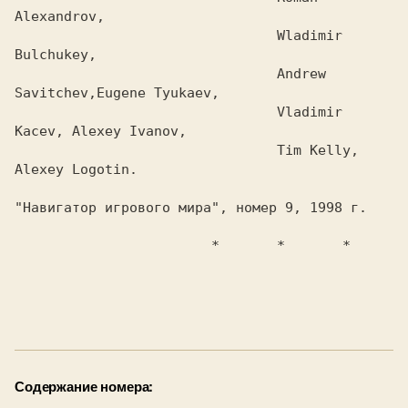
Alexandrov,

				Wladimir 
Bulchukey,

				Andrew 
Savitchev,Eugene Tyukaev,

				Vladimir 
Kacev, Alexey Ivanov,

				Tim Kelly, 
Alexey Logotin.

"Hавигатор игрового мира", номер 9, 1998 г.

			*	*	*

Содержание номера: