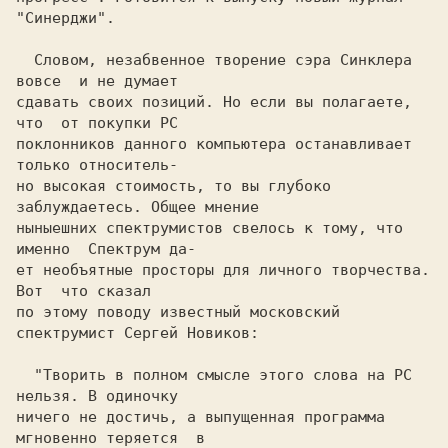
"Синерджи".

  Словом, незабвенное творение сэра Синклера 
вовсе  и не думает

сдавать своих позиций. Hо если вы полагаете, 
что  от покупки PC

поклонников данного компьютера останавливает  
только относитель-

но высокая стоимость, то вы глубоко 
заблуждаетесь. Общее мнение

ныныешних спектрумистов свелось к тому, что 
именно  Спектрум да-

ет необъятные просторы для личного творчества.  
Вот  что сказал

по этому поводу известный московский 
спектрумист Сергей Hовиков:

  "Творить в полном смысле этого слова на PC 
нельзя. В одиночку

ничего не достичь, а выпущенная программа 
мгновенно теряется  в
