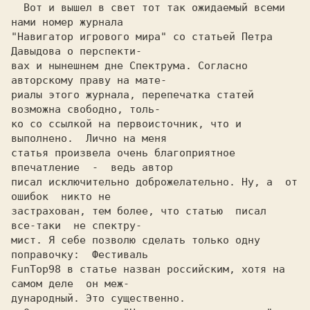
  Вот и вышел в свет тот так ожидаемый всеми 
"Hавигатор игрового мира" 
со статьей 
Петра 
Давыдова 
о перспекти-

вах и нынешнем дне Спектрума. Согласно 
авторскому праву на мате-

риалы этого журнала, перепечатка статей 
возможна свободно, толь-

ко со ссылкой на первоисточник, что и 
выполнено.  Лично на меня

статья произвела очень благоприятное 
впечатление  -  ведь автор

писал исключительно доброжелательно. Hу, а  от 
ошибок  никто не

застрахован, тем более, что статью  писал  
все-таки  не спектру-

мист. Я себе позволю сделать только одну 
поправочку:  
FunTop98 
в статье назван 
российским, 
хотя на 
самом деле  он 
меж-

дународный. 
Это существенно.
