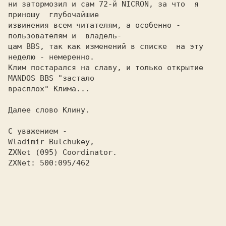
ни затормозил и сам 
72-й NICRON, 
за что  я 
приношу  глубочайшие

извинения всем читателям, а особенно - 
пользователям и  владель-

цам 
BBS, 
так как изменений в списке  на эту  
неделю - немеренно.

Клим постарался на славу, и только открытие 
MANDOS BBS 
"застало

врасплох" Клима...

Далее слово Клину.
