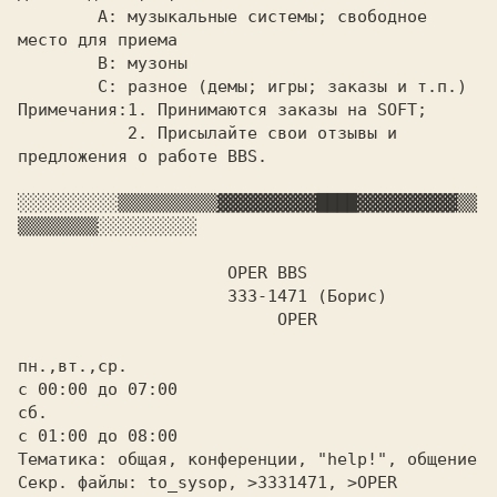
	A: музыкальные системы; свободное 
место для приема

	B: музоны

Примечания:
1. Принимаются заказы на SOFT;

	   2. Присылайте свои отзывы и 
предложения о работе BBS.

░░░░░░░░░░
▒▒▒▒▒▒▒▒▒▒
▓▓▓▓▓▓▓▓▓▓
████
▓▓▓▓▓▓▓▓▓▓
▒▒
▒▒▒▒▒▒▒▒
░░░░░░░░░░

		     OPER BBS

		     333-1471 (Борис)

			  OPER

пн.,вт.,ср.

с 00:00 до 07:00

сб.

с 01:00 до 08:00

Тематика: общая, конференции, "help!", общение

Секр. файлы: to_sysop, >3331471, >OPER
