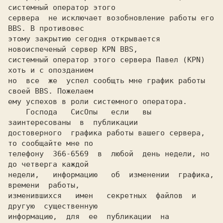
системный оператор этого

сервера  не исключает возобновление работы его 
BBS. В противовес

этому закрытию сегодня открывается 
новоиспеченый сервер KPN BBS,

системный оператор этого сервера Павел (KPN) 
хоть и с опозданием

но  все  же  успел сообщть мне график работы 
своей BBS. Пожелаем

ему успехов в роли системного оператора.

    Господа   СисОпы   если   вы   
заинтересованы  в  публикации

достоверного  графика работы вашего сервера, 
то сообщайте мне по

телефону  366-6569  в  любой  день недели, но 
до четверга каждой

недели,   информацию   об  изменении  графика,  
времени  работы,

изменившихся   имен   секретных  файлов  и  
другую  существенную

информацию,  для  ее  публикации  на  