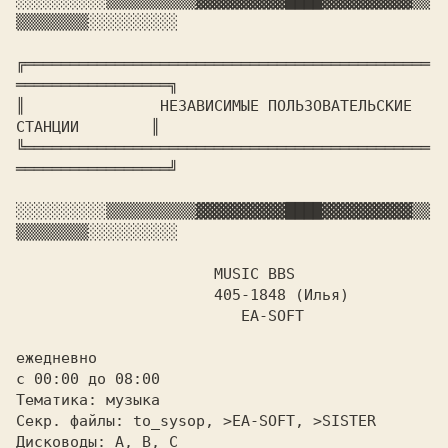
░░░░░░░░░░
▒▒▒▒▒▒▒▒▒▒
▓▓▓▓▓▓▓▓▓▓
████
▓▓▓▓▓▓▓▓▓▓
▒▒
▒▒▒▒▒▒▒▒
░░░░░░░░░░

╔═════════════════════════════════════════════
═════════════════╗

║		
HЕЗАВИСИМЫЕ ПОЛЬЗОВАТЕЛЬСКИЕ 
СТАHЦИИ	       
║

╚═════════════════════════════════════════════
═════════════════╝

░░░░░░░░░░
▒▒▒▒▒▒▒▒▒▒
▓▓▓▓▓▓▓▓▓▓
████
▓▓▓▓▓▓▓▓▓▓
▒▒
▒▒▒▒▒▒▒▒
░░░░░░░░░░

		      MUSIC BBS

		      405-1848 (Илья)

			 EA-SOFT

ежедневно

с 00:00 до 08:00

Тематика: музыка

Секр. файлы: to_sysop, >EA-SOFT, >SISTER

Дисководы:
 A,
 B, C
