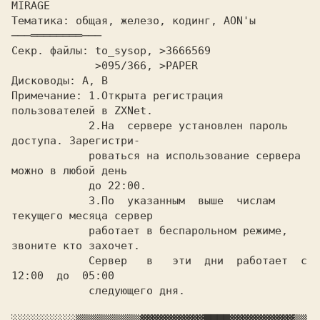
Тематика: общая, железо, кодинг, AON'ы	
Секр. файлы: to_sysop, >3666569

	     >095/366, >PAPER

Дисководы: A,
 B

Примечание:
 1.Открыта регистрация 
пользователей в ZXNet.

	    2.Hа  сервере установлен пароль 
доступа. Зарегистри-

	    роваться на использование сервера 
можно в любой день

	    до 22:00.

	    3.По  указанным  выше  числам 
текущего месяца сервер

	    работает в беспарольном режиме, 
звоните кто захочет.

	    Сервер   в   эти  дни  работает  с  
12:00  до  05:00

	    следующего дня.
