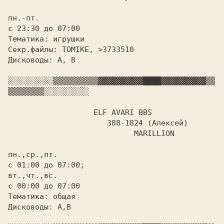
пн.-пт.

с 23:30 до 07:00

Тематика: игрушки

Секр.файлы: TOMIKE, >3733510

Дисководы: A, B

░░░░░░░░░░
▒▒▒▒▒▒▒▒▒▒
▓▓▓▓▓▓▓▓▓▓
████
▓▓▓▓▓▓▓▓▓▓
▒▒
▒▒▒▒▒▒▒▒
░░░░░░░░░░

		   ELF AVARI BBS

		      388-1824 (Алексей)

			    MARILLION

пн.,ср.,пт.

с 01:00 до 07:00;

вт.,чт.,вс.

с 00:00 до 07:00

Тематика: общая

Дисководы: A,B
