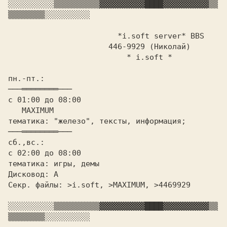
░░░░░░░░░░
▒▒▒▒▒▒▒▒▒▒
▓▓▓▓▓▓▓▓▓▓
████
▓▓▓▓▓▓▓▓▓▓
▒▒
▒▒▒▒▒▒▒▒
░░░░░░░░░░

*i.soft server* BBS

		      446-9929 (Hиколай)

			  * i.soft *

пн.-пт.:					
с 01:00 до 08:00				
тематика: "железо", тексты, информация;		
сб.,вс.:

с 02:00 до 08:00

тематика: игры, демы

Дисковод: A

Секр. файлы: >i.soft, >MAXIMUM, >4469929

░░░░░░░░░░
▒▒▒▒▒▒▒▒▒▒
▓▓▓▓▓▓▓▓▓▓
████
▓▓▓▓▓▓▓▓▓▓
▒▒
▒▒▒▒▒▒▒▒
░░░░░░░░░░
