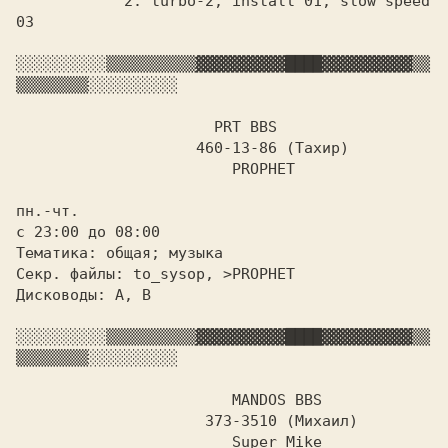
	    2. turbo-2; install 01; slow speed 
03

░░░░░░░░░░
▒▒▒▒▒▒▒▒▒▒
▓▓▓▓▓▓▓▓▓▓
████
▓▓▓▓▓▓▓▓▓▓
▒▒
▒▒▒▒▒▒▒▒
░░░░░░░░░░

		      PRT BBS

		    460-13-86 (Тахир)

			PROPHET

пн.-чт.

с 23:00 до 08:00

Тематика: общая; музыка

Секр. файлы: to_sysop, >PROPHET

Дисководы: A, B

░░░░░░░░░░
▒▒▒▒▒▒▒▒▒▒
▓▓▓▓▓▓▓▓▓▓
████
▓▓▓▓▓▓▓▓▓▓
▒▒
▒▒▒▒▒▒▒▒
░░░░░░░░░░

MANDOS BBS

		     373-3510 (Михаил)

			Super Mike
