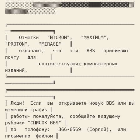
░░░░░░░░░░
▒▒▒▒▒▒▒▒▒▒
▓▓▓▓▓▓▓▓▓▓
████
▓▓▓▓▓▓▓▓▓▓
▒▒
▒▒▒▒▒▒▒▒
░░░░░░░░░░

╔═══════════════──────────────────────────────
──═══════════════╗

║    
Отметки   "NICRON",   "MAXIMUM",   
"PROTON",   "MIRAGE"   
║

║    
означают,   что   эти   BBS   принимают   
почту   для     
║

║	    
соответствующих компьютерных 
изданий.	       
║

╚═══════════════──────────────────────────────
──═══════════════╝

╔═════════════════════════════════════════════
═════════════════╗

║ 
Люди!  Если  вы  открываете новую BBS или вы 
изменили график 
║

║ 
работы- пожалуйста,  сообщайте ведущему 
рубрики "СПИСОК BBS" 
║

║ 
по   телефону:   366-6569  (Сергей),  или  
письменно  файлом 
║
