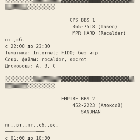
░░░░░░░░░░
▒▒▒▒▒▒▒▒▒▒
▓▓▓▓▓▓▓▓▓▓
████
▓▓▓▓▓▓▓▓▓▓
▒▒
▒▒▒▒▒▒▒▒
░░░░░░░░░░

		       CPS BBS 1

			365-7518 (Павел)

пт.,сб.

с 22:00 до 23:30

Тематика: Internet; FIDO; без игр

Секр. файлы: recalder, secret

Дисководы: A, B, C

░░░░░░░░░░
▒▒▒▒▒▒▒▒▒▒
▓▓▓▓▓▓▓▓▓▓
████
▓▓▓▓▓▓▓▓▓▓
▒▒
▒▒▒▒▒▒▒▒
░░░░░░░░░░

		    EMPIRE BBS 2

			452-2223 (Алексей)

			   SANDMAN

пн.,вт.,пт.,сб.,вс.    		
с 01:00 до 10:00			  