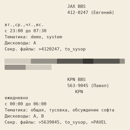
			JAX BBS

			412-0247 (Евгений)

вт.,ср.,чт.,вс.

с 23:00 до 07:30

Тематика: demo, system

Дисководы: A

Секр. файлы: >4120247, to_sysop

░░░░░░░░░░
▒▒▒▒▒▒▒▒▒▒
▓▓▓▓▓▓▓▓▓▓
████
▓▓▓▓▓▓▓▓▓▓
▒▒
▒▒▒▒▒▒▒▒
░░░░░░░░░░

			KPN BBS

			563-9045 (Павел)

ежедневно

с 00:00 до 06:00

Тематика: общая, тусовка, обсуждение софта

Дисководы: A,
Секр. файлы: >5639045, to_sysop, >PAVEL
