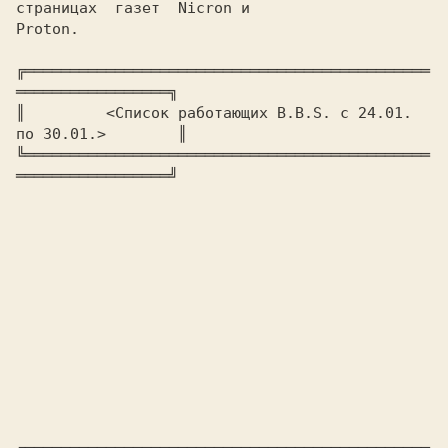
страницах  газет  Nicron и

Proton.

╔═════════════════════════════════════════════
═════════════════╗

║         
<Список работающих B.B.S. с 24.01. 
по 30.01.>        
║

╚═════════════════════════════════════════════