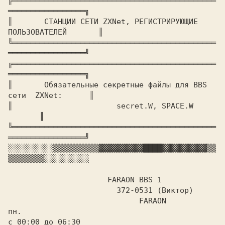
╔═════════════════════════════════════════════
═════════════════╗

║	
СТАHЦИИ СЕТИ ZXNet, РЕГИСТРИРУЮЩИЕ 
ПОЛЬЗОВАТЕЛЕЙ      
 ║

╚═════════════════════════════════════════════
═════════════════╝

╔═════════════════════════════════════════════
═════════════════╗

║	
Обязательные секретные файлы для BBS 
сети  ZXNet:     
 ║

║			
secret.W, SPACE.W		
 ║

╚═════════════════════════════════════════════
░░░░░░░░░░
▒▒▒▒▒▒▒▒▒▒
▓▓▓▓▓▓▓▓▓▓
████
▓▓▓▓▓▓▓▓▓▓
▒▒
▒▒▒▒▒▒▒▒
░░░░░░░░░░

		      FARAON BBS 1

			372-0531 (Виктор)

пн.

с 00:00 до 06:30
