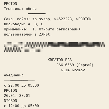
Тематика: общая			
Секр. файлы: to_sysop, >4522223, >PROTON

Дисководы:
 A
Примечание: 
 1. Открыта регистрация 
пользователей в ZXNet.

░░░░░░░░░░
▒▒▒▒▒▒▒▒▒▒
▓▓▓▓▓▓▓▓▓▓
████
▓▓▓▓▓▓▓▓▓▓
▒▒
▒▒▒▒▒▒▒▒
░░░░░░░░░░

	            KREATOR BBS

			366-6569 (Сергей)

ежедневно				
с 22:00 до 05:00			  
26.01, 30.01				  
с 12:00 до 05:00			  