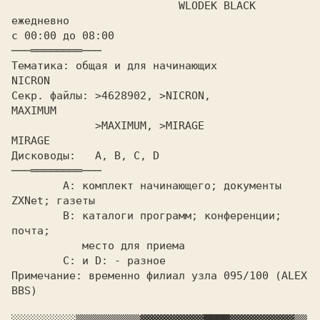
ежедневно

с 00:00 до 08:00			
Тематика: общая и для начинающих	   
Секр. файлы: >4628902, >NICRON,            
MAXIMUM

 >MAXIMUM, >MIRAGE             
Дисководы:   A, 
B,
 C, D			
───════════───
	A: комплект начинающего; документы 
ZXNet; газеты

	B: каталоги программ; конференции; 
почта;

	   место для приема

Примечание: 
временно филиал узла 095/100 (ALEX 
BBS)
