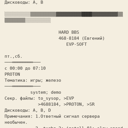
Дисководы: A,
 B

░░░░░░░░░░
▒▒▒▒▒▒▒▒▒▒
▓▓▓▓▓▓▓▓▓▓
████
▓▓▓▓▓▓▓▓▓▓
▒▒
▒▒▒▒▒▒▒▒
░░░░░░░░░░

		     HARD BBS

		     468-8184 (Евгений)

			EVP-SOFT

пт.,сб.    				
с 00:00 до 07:10			   
Тематика: игры; железо   		
          system; demo

Секр. файлы: to_sysop, >EVP

	     >4688184, >PROTON, >SR

Дисководы:
 A
, B, D

Примечания: 
1.Ответный сигнал сервера 
необычен.
