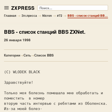
ZXPRESS
Поиск
→
→
→
→
Главная
Эл.пресса
Nicron
#72
BBS - список станций BBS ZXNet.
BBS
- список станций BBS ZXNet.
26 января 1998
Категории
→
Сеть
→
Список BBS
(C) WLODEK BLACK

Здравствуйте!

Только моя болезнь помешала мне обработать и 
поместить  в номер

вторую часть интервью с ребятами из Оболенска. 
Из-за моей болез-
