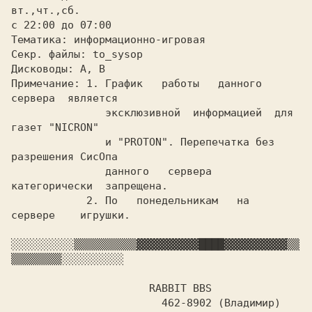
вт.,чт.,сб.

с 22:00 до 07:00

Тематика: информационно-игровая

Секр. файлы: to_sysop

Дисководы: A,
 B

Примечание: 
1. График   работы   данного   
сервера  является

 эксклюзивной 
 информацией  для 
газет "NICRON"

	       и "PROTON". Перепечатка без 
разрешения СисОпа

	       данного   сервера  
категорически  запрещена.

  2. По   понедельникам   на   
сервере    игрушки.

░░░░░░░░░░
▒▒▒▒▒▒▒▒▒▒
▓▓▓▓▓▓▓▓▓▓
████
▓▓▓▓▓▓▓▓▓▓
▒▒
▒▒▒▒▒▒▒▒
░░░░░░░░░░

		      RABBIT BBS

			462-8902 (Владимир)
