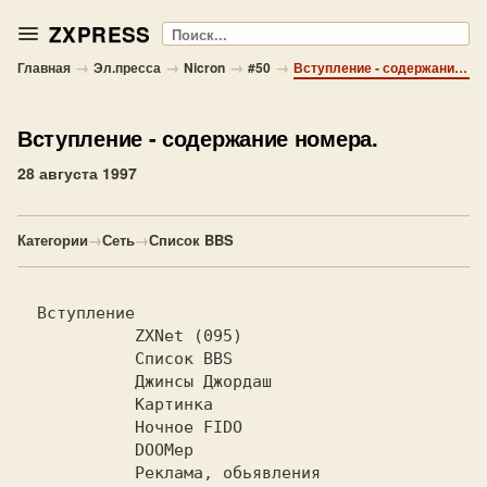
ZXPRESS
Поиск
→
→
→
→
Главная
Эл.пресса
Nicron
#50
Вступление - содержание номера.
Вступление
- содержание номера.
28 августа 1997
Категории
→
Сеть
→
Список BBS
  Вступление                            
  ZXNet (095)                        
  Список BBS                         
  Джинсы Джордаш                    
  Картинка                           
  Ночное FIDO                        
  DOOMер                             
  Реклама, обьявления              