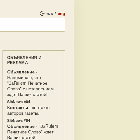
rus
/
eng
ОБЪЯВЛЕНИЯ И
РЕКЛАМА
Обьявление
-
Напоминаю, что
"ЗаRulem Печатное
Слово" с нетерпением
ждет Ваших статей!
SibNews #04
Контакты
- контакты
авторов газеты.
SibNews #04
Обьявление
- "ЗаRulem
Печатное Слово" ждет
Ваших статей!