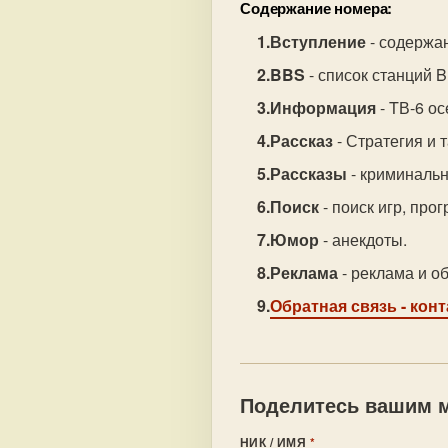
Содержание номера:
Вступление
- содержа
BBS
- список станций 
Информация
- TВ-6 о
Рассказ
- Стратегия и 
Рассказы
- криминаль
Поиск
- поиск игр, про
Юмор
- анекдоты.
Реклама
- реклама и о
Обратная связь
- кон
Поделитесь вашим м
НИК / ИМЯ
*