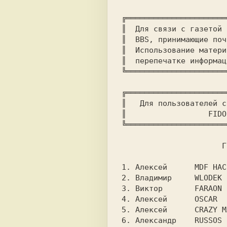
╔══════════════════════
║  Для связи с газетой 
║  BBS, принимающие поч
║  Использование матери
║  перепечатке информац
╔══════════════════════
║   Для пользователей с
║		  
		      Газету подготовили:

1. Алексей	
2. Владимир	
3. Виктор	
4. Алексей	
O
5. Алексей	
6. Александр	