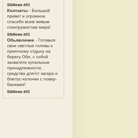
SibNews #03
Контакты
- Большой
привет и огромное
спасибо всем живым
спектрумистам мира!
SibNews #03
Обьявление
- Готовьте
свои светлые головы к
приятному отдыху на
берегу Оби, с собой
захватите купальные
принадлежности,
средства для/от загара и
блютус-колонки с повер-
банками!
SibNews #02