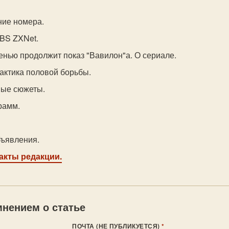
ние номера.
BBS ZXNet.
сенью продолжит показ "Вавилон"а. О сериале.
тактика половой борьбы.
ные сюжеты.
грамм.
бъявления.
такты редакции.
нением о статье
ПОЧТА (НЕ ПУБЛИКУЕТСЯ)
*