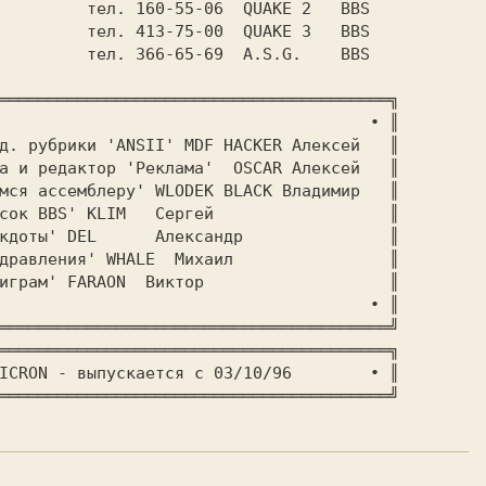
EL		
тел. 160-55-06
HALE		
тел. 413-75-00
LIM		
тел. 366-65-69
	A.S.G.	  BBS

════════════════════════════════════════╗

д. рубрики 'ANSII' MDF HACKER Алексей   ║

а и редактор 'Реклама'  OSCAR Алексей   ║

мся ассемблеру' WLODEK BLACK Владимир   ║

BBS' KLIM   Сергей    	       ║

ы' DEL      Aлександр	       ║

ления' WHALE  Михаил  	       ║

' FARAON  Виктор		       ║

════════════════════════════════════════╗

   Газета - NICRON - выпускается с 03/10/96	 
 ∙
 ║

════════════════════════════════════════╝