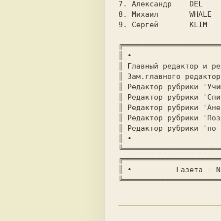
7. Александр	
D
8. Михаил	
W
9. Сергей	
K
╔══════════════════════
║ ∙							     ∙ ║

║ Главный редактор и ре
║ Зам.главного редактор
║ Редактор рубрики 'Учи
║ Редактор рубрики 'Список 
║ Редактор рубрики 'Анекдот
║ Pедактор рубрики 'Поздрав
║ Редактор рубрики 'по играм
║ ∙							     ∙ ║

╔══════════════════════
║ 
∙	  
╚══════════════════════