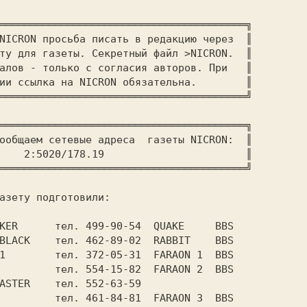
════════════════════════════════════════╗

NICRON просьба писать в редакцию через  ║

ту для газеты. Секретный файл >NICRON.  ║

алов - только с согласия авторов. При   ║

ии ссылка на NICRON обязательна.        ║

════════════════════════════════════════╗

ообщаем сетевые адреса  газеты NICRON:  ║

 FIDO    2:5020/178.19		      
 ║

MDF HACKER	
тeл. 499-90-54
WLODEK BLACK	
тел. 462-89-02
FARAON 1	
тел. 372-05-31
SCAR		
тел. 554-15-82
CRAZY MASTER	
RUSSOS		
тел. 461-84-81