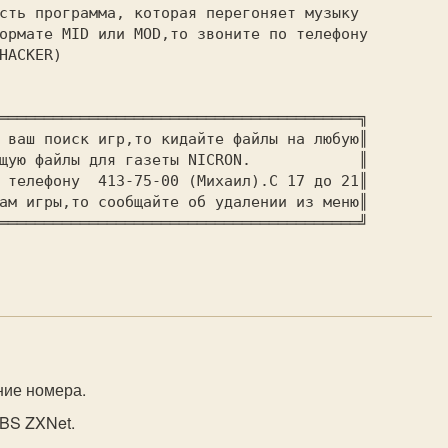
сть программа, которая перегоняет музыку

ормате MID или MOD,то звоните по телефону

HACKER)

════════════════════════════════════════╗

 ваш поиск игр,то кидайте файлы на любую║

ающую файлы для газеты NICRON.
	       ║

 телефону  413-75-00 (Михаил).С 17 до 21║

ам игры,то сообщайте об удалении из меню║

════════════════════════════════════════╝

ние номера.
BBS ZXNet.