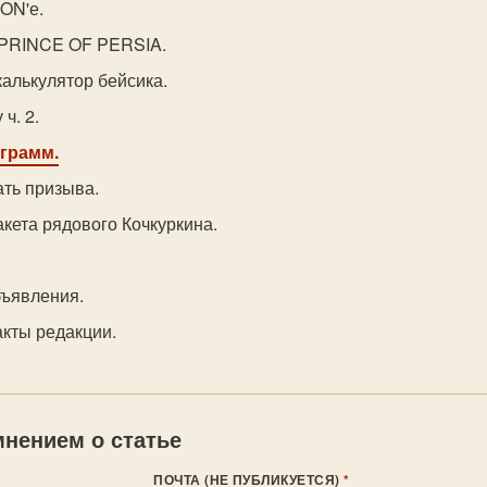
RON'е.
е PRINCE OF PERSIA.
калькулятор бейсика.
ч. 2.
ограмм.
ать призыва.
кета рядового Кочкуркина.
бъявления.
акты редакции.
нением о статье
ПОЧТА (НЕ ПУБЛИКУЕТСЯ)
*