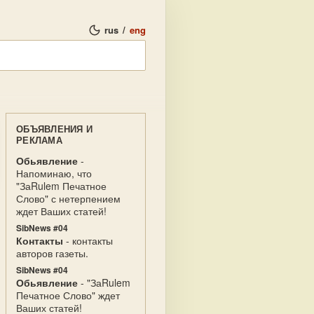
rus
/
eng
ОБЪЯВЛЕНИЯ И
РЕКЛАМА
Обьявление
-
Напоминаю, что
"ЗаRulem Печатное
Слово" с нетерпением
ждет Ваших статей!
SibNews #04
Контакты
- контакты
авторов газеты.
SibNews #04
Обьявление
- "ЗаRulem
Печатное Слово" ждет
Ваших статей!