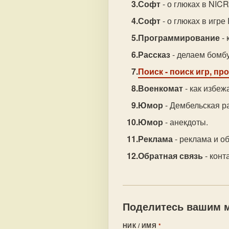
Софт
- о глюках в NIC
Софт
- о глюках в игр
Программирование
- 
Рассказ
- делаем бомбу 
Поиск
- поиск игр, пр
Военкомат
- как избеж
Юмор
- Дембельская ра
Юмор
- анекдоты.
Реклама
- реклама и о
Обратная связь
- конт
Поделитесь вашим м
НИК / ИМЯ
*