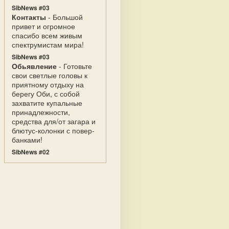
SibNews #03
Контакты
- Большой
привет и огромное
спасибо всем живым
спектрумистам мира!
SibNews #03
Обьявление
- Готовьте
свои светлые головы к
приятному отдыху на
берегу Оби, с собой
захватите купальные
принадлежности,
средства для/от загара и
блютус-колонки с повер-
банками!
SibNews #02