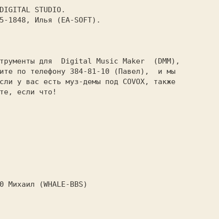
DIGITAL STUDIO.

5-1848, Илья (EA-SOFT).

трументы для  Digital Music Maker  (DMM),

ите по телефону 384-81-10 (Павел),  и мы

сли у вас есть муз-демы под COVOX, также

те, если что!

0 Михаил (WHALE-BBS)
