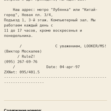
    Наш адрес: метро "Лубянка" или "Китай-
город", Новая пл. 3/4,

Подъезд 1, 3-й этаж. Компьютерный зал. Мы 
работаем каждый день с

11 до 17 часов, кроме воскресенья и 
понедельника.

       /               С уважением, LOOKER/MS! 
(Виктор Москалев)

      / RuleZ!                                   
(095) 267-69-76

    /              Date: 04-apr-97             
----------------------------------------------
------------------

Содержание номера: