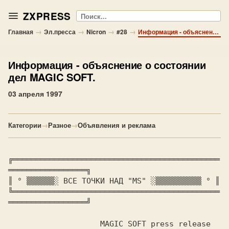
ZXPRESS
Поиск
→
→
→
→
Главная
Эл.пресса
Nicron
#28
Информация - объяснение о состоянии дел MAGIC SOFT.
Информация
- объяснение о состоянии
дел MAGIC SOFT.
03 апреля 1997
Категории
→
Разное
→
Объявления и реклама
╔═════════════════════════════════════════════
═════════════════╗

║ ° ▒▒▒▒▒▒░ ВСЕ ТОЧКИ НАД "MS" ░▒▒▒▒▒▒▒▒▒▒ ° ║

╚═════════════════════════════════════════════
═════════════════╝

		    MAGIC SOFT press release	