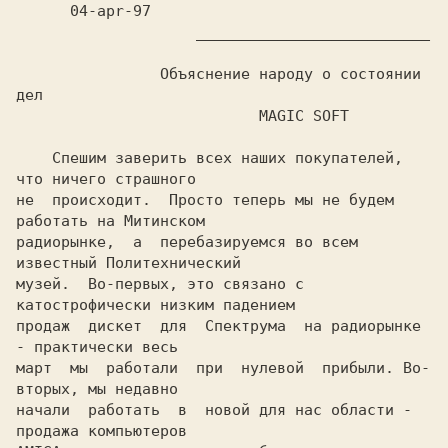
		    __________________________

		Объяснение народу о состоянии 
дел

			   MAGIC SOFT

    Спешим заверить всех наших покупателей, 
что ничего страшного

не  происходит.  Просто теперь мы не будем 
работать на Митинском

радиорынке,  а  перебазируемся во всем 
известный Политехнический

музей.  Во-первых, это связано с 
катострофически низким падением

продаж  дискет  для  Спектрума  на радиорынке 
- практически весь

март  мы  работали  при  нулевой  прибыли. Во-
вторых, мы недавно

начали  работать  в  новой для нас области - 
продажа компьютеров
