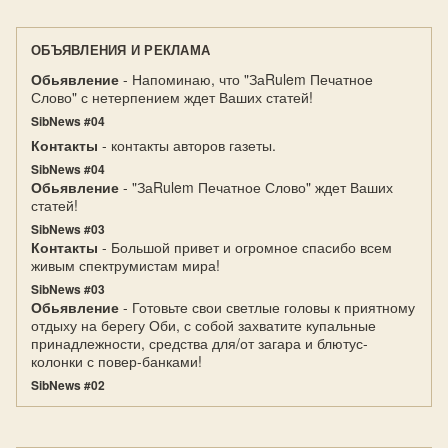
ОБЪЯВЛЕНИЯ И РЕКЛАМА
Обьявление
- Напоминаю, что "ЗаRulem Печатное
Слово" с нетерпением ждет Ваших статей!
SibNews #04
Контакты
- контакты авторов газеты.
SibNews #04
Обьявление
- "ЗаRulem Печатное Слово" ждет Ваших
статей!
SibNews #03
Контакты
- Большой привет и огромное спасибо всем
живым спектрумистам мира!
SibNews #03
Обьявление
- Готовьте свои светлые головы к приятному
отдыху на берегу Оби, с собой захватите купальные
принадлежности, средства для/от загара и блютус-
колонки с повер-банками!
SibNews #02