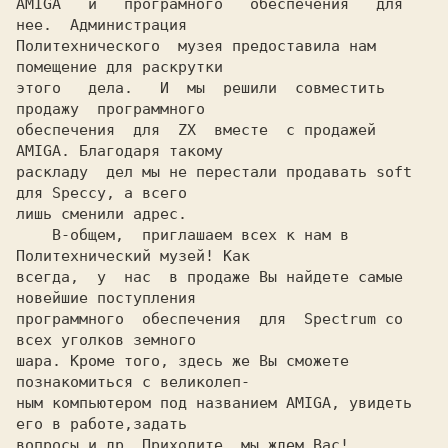
AMIGA   и   програмного   обеспечения   для  
нее.  Администрация

Политехнического  музея предоставила нам 
помещение для раскрутки

этого   дела.   И  мы  решили  совместить  
продажу  программного

обеспечения  для  ZX  вместе  с продажей 
AMIGA. Благодаря такому

раскладу  дел мы не перестали продавать soft 
для Speccy, а всего

лишь сменили адрес.

    В-общем,  приглашаем всех к нам в 
Политехнический музей! Как

всегда,  у  нас  в продаже Вы найдете самые 
новейшие поступления

программного  обеспечения  для  Spectrum со 
всех уголков земного

шара. Кроме того, здесь же Вы сможете 
познакомиться с великолеп-

ным компьютером под названием AMIGA, увидеть 
его в работе,задать

вопросы и др. Приходите, мы ждем Вас!
