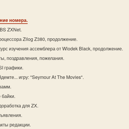
ние номера.
BBS ZXNet.
роцессора Zilog Z380, продолжение.
курс изучения ассемблера от Wlodek Black, продолжение.
ты, поздравления, пожелания.
SI графики.
демте... игру: "Seymour At The Movies".
грамм.
 байки.
доработка для ZX.
бъявления.
акты редакции.