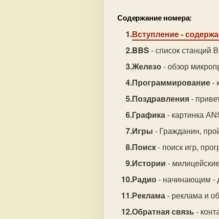
Содержание номера:
Вступление
- содержа
BBS
- список станций 
Железо
- обзор микроп
Программирование
- 
Поздравления
- приве
Графика
- картинка АN
Игры
- Гражданин, прой
Поиск
- поиск игр, про
Истории
- милицейские
Радио
- начинающим - 
Реклама
- реклама и о
Обратная связь
- конт