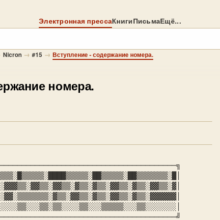
Электронная пресса
Книги
Письма
Ещё...
→
→
→
Nicron
#15
Вступление - содержание номера.
ержание номера.
────────────────────────────────────────╗

░▓▓▓▒▒░▓▓▒▒░▓▓▒▒░▓▒▒░▓▒▒░▓▓▒▒░▓▒▒░▓▓▒▒░▓│

░░░░▒▒░░░▒▒░▒▒░░░░▒▒░░░▒▒▒▒▒░░░▒▒░░░░░░░│

────────────────────────────────────────╝
