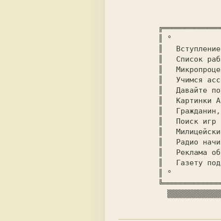
	 ╔═══════════════════════════════════════════╗ 

	 ║ °                                       ° ║ 

	 ║   Вступлени
	 ║   Список ра
║   Микропроце
║   Учимся асс
║   Давайте по
║   Картинки A
║   Гражданин,
║   Поиск игр 
║   Милицейски
║   Радио начи
║   Реклама об
║   Газету под
║ °           
╚═════════════