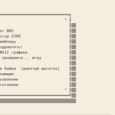
е                              ║
бот BBS                        ║
▒▒

ссор Z380                     ║
▒▒

емблеру                       ║
▒▒

здравлять!                    ║
▒▒

NSII графики                  ║
▒▒

 пройдемте... игру            ║
▒▒

                              ║
▒▒

е байки  (девятый десяток)    ║
▒▒

нающим                        ║
▒▒

ьявление                      ║
▒▒

готовили                      ║
▒▒

                            ° ║
▒▒

══════════════════════════════╝