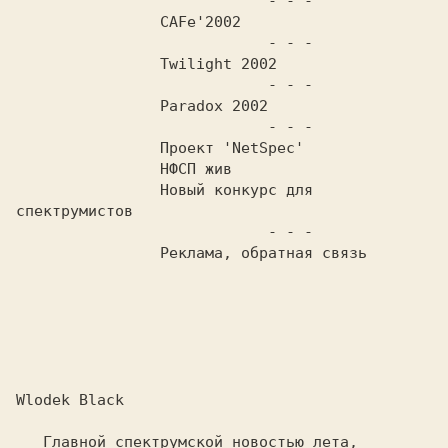
                - - -          
    CAFe'2002                     
                - - -          
    Twilight 2002                
                - - -          
    Paradox 2002                 
                - - -          
    Проект 'NetSpec'            
    HФСП жив                      
    Hовый конкурс для 
спектрумистов     
                - - -          
    Реклама, обратная связь
Wlodek Black

   Главной спектрумской новостью лета, 