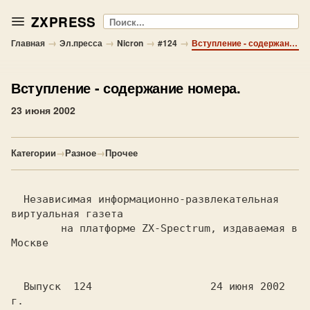
ZXPRESS
Поиск
→
→
→
→
Главная
Эл.пресса
Nicron
#124
Вступление - содержание номера.
Вступление
- содержание номера.
23 июня 2002
Категории
→
Разное
→
Прочее
  Hезависимая информационно-развлекательная 
виртуальная газета

	на платформе ZX-Spectrum, издаваемая в 
Москве

  Выпуск  124			24 июня 2002 
г.
