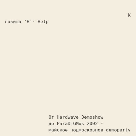
					     К
лавиша 'H'- Help

    От Hardwave Demoshow      
    до ParaDiGMus 2002 -      
    майское п