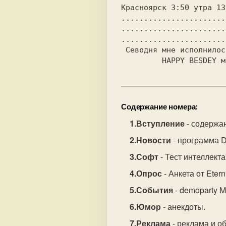
Kрасноярск 3:50 утра 13
.......................
.......................
.......................
 Севодня мне исполнилось 20 лет.

Содержание номера:
Вступление
- содержа
Новости
- программа D
Софт
- Тест интеллекта
Опрос
- Анкета от Eterni
События
- demoparty M
Юмор
- анекдоты.
Реклама
- реклама и о