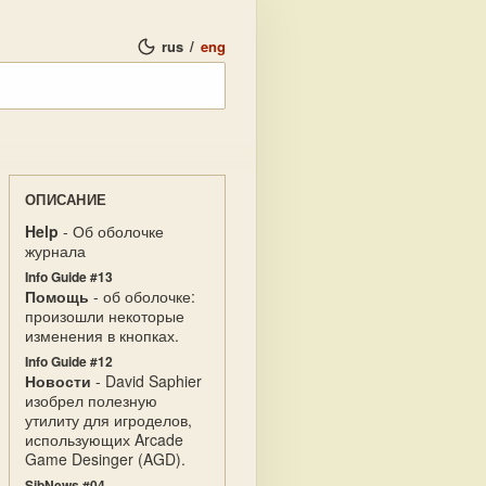
rus
/
eng
ОПИСАНИЕ
Help
- Об оболочке
журнала
Info Guide #13
Помощь
- об оболочке:
произошли некоторые
изменения в кнопках.
Info Guide #12
Новости
- David Saphier
изобрел полезную
утилиту для игроделов,
использующих Arcade
Game Desinger (AGD).
SibNews #04