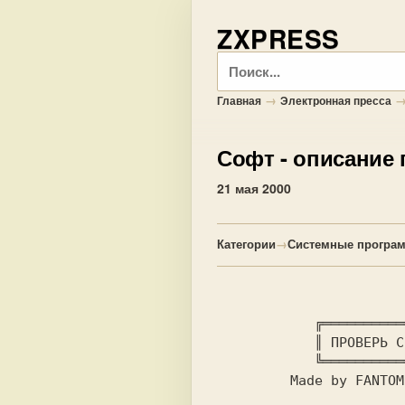
ZXPRESS
Поиск
→
Главная
Электронная пресса
Софт
- описание
21 мая 2000
Категории
→
Системные програ
            ╔══════════════╗

            ║ ПРОВЕРЬ СЕБЯ ║

            ╚══════════════╝

         Made by FANTOM in 2000
