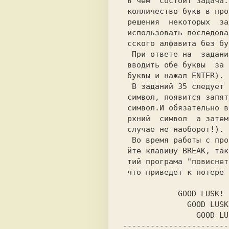
 в чем  состоит задача. Точки  обозначают

 колличество букв в пропущенном слове.Для

 решения  некоторых  заданий  потребуется

 использовать последовательность букв ру-

 сского алфавита без буквы Е с точечками.

  При ответе на  задания 16 и 26  следует

 вводить обе буквы  за раз (напечатал две

 буквы и нажал ENTER).

  В заданий 35 следует ввести сперва один

 символ, появится запятая, а затем другой

 символ.И обязательно вводится сперва ве-

 рхний  символ  а затем нижний (не в коем

 случае не наоборот!).

  Во время работы с программой не нажима-

 йте клавишу BREAK, так как  при ее нажа-

 тий програма "повиснет" или "сбросится",

 что приведет к потере результатов.

            GOOD LUSK!

              GOOD LUSK!!

                GOOD LUSK!!!

-----------------------