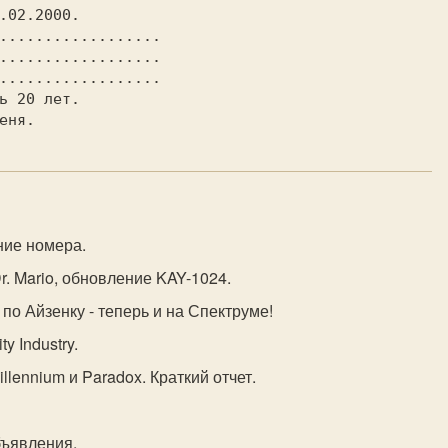
.02.2000.

..................

..................

..................

ние номера.
r. Mario, обновление KAY-1024.
 по Айзенку - теперь и на Спектруме!
ty Industry.
illennium и Paradox. Краткий отчет.
бъявления.