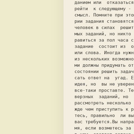
 данием или  отказаться от  попыток и пе-

 рейти  к следующему - подскажет  здравый

 смысл. Помните при этом, что к концу се-

 рии задания становятся  труднее.  Всякий

 человек в силах  решить часть предлагае-

 мых заданий, но никто не в состоянии сп-

 равиться за пол часа со всеми. Ответ  на

 задание  состоит из  одного числа, буквы

 или слова. Иногда нужно произвести выбор

 из нескольких возможностей,иногда вы са-

 ми должны придумать ответ. Если  вы не в

 состоянии решить задачу - не следует пи-

 сать ответ на  угад. Если  же у вас есть

 идея, но  вы не уверены в ней, то  ответ

 все-таки проставте. Тест не содержит ка-

 верзных  заданий, но  всегда  приходится

 рассмотреть несколько путей решения.Пре-

 жде чем приступить к решению,удостоверь-

 тесь, правильно  ли вы  поняли то что от

 вас требуется.Вы напрасно потеряете вре-

 мя, если возметесь за решение, не уяснив
