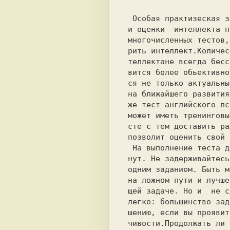
  Особая практизеская значимость изучения

 и оценки  интеллекта привела  к созданию

 многочисленных тестов, позволяющих изме-

 рить интеллект.Количественная оценка ин-

 теллектане всегда бесспорна: она  стано-

 вится более обьективной, если оценивает-

 ся не только актуальный уровень но и зо-

 на ближайшего развития. Предлагаемый ни-

 же тест английского псиьолога Г. Айзенка

 может иметь тренинговый характер и в ме-

 сте с тем доставить радость самопознания

 позволит оценить свой интеллект.

  На выполнение теста дается ровно 30 ми-

 нут. Не задерживайтесь слишком долго над

 одним заданием. Быть может вы находитесь

 на ложном пути и лучше перейти к следую-

 щей задаче. Но и  не сдавайтесь  слишком

 легко: большинство заданий поддается ре-

 шению, если вы проявите немного  настой-

 чивости.Продолжать ли размышлять над за-
