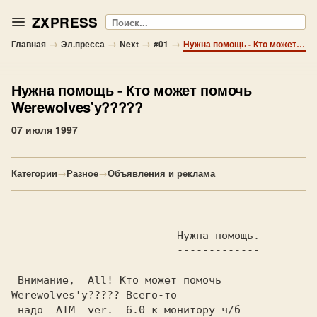
ZXPRESS
Поиск
→
→
→
→
Главная
Эл.пресса
Next
#01
Нужна помощь - Кто может помочь Werewolves'у?????
Нужна помощь
- Кто может помочь
Werewolves'у?????
07 июля 1997
Категории
→
Разное
→
Объявления и реклама
                          Нужна помощь.

                          -------------

 Внимание,  All! Кто может помочь 
Werewolves'у????? Всего-то

 надо  АТМ  ver.  6.0 к монитору ч/б 