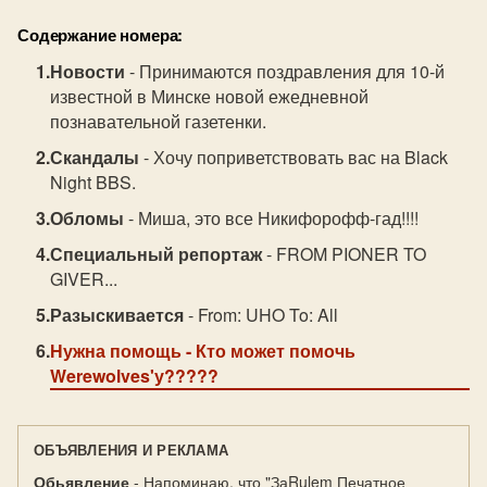
Содержание номера:
Новости
- Принимаются поздравления для 10-й
известной в Минске новой ежедневной
познавательной газетенки.
Скандалы
- Хочу поприветствовать вас на Black
Night BBS.
Обломы
- Миша, это все Никифорофф-гад!!!!
Специальный репортаж
- FROM PIONER TO
GIVER...
Разыскивается
- From: UHO To: All
Нужна помощь
- Кто может помочь
Werewolves'у?????
ОБЪЯВЛЕНИЯ И РЕКЛАМА
Обьявление
- Напоминаю, что "ЗаRulem Печатное