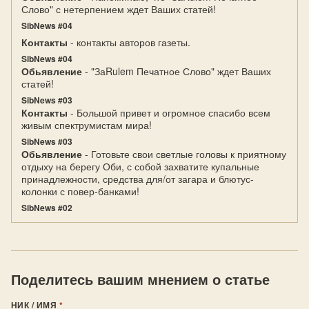
Слово" с нетерпением ждет Ваших статей!
SibNews #04
Контакты
- контакты авторов газеты.
SibNews #04
Обьявление
- "ЗаRulem Печатное Слово" ждет Ваших
статей!
SibNews #03
Контакты
- Большой привет и огромное спасибо всем
живым спектрумистам мира!
SibNews #03
Обьявление
- Готовьте свои светлые головы к приятному
отдыху на берегу Оби, с собой захватите купальные
принадлежности, средства для/от загара и блютус-
колонки с повер-банками!
SibNews #02
Поделитесь вашим мнением о статье
НИК / ИМЯ
*