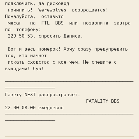
подключить, да дисковод

 починить!  Werewolves  возвращается!  
Пожалуйста,  оставьте

 месаг   на  FTL  BBS  или  позвоните  завтра  
по  телефону:

 229-50-53, спросить Дениса.

 Вот и весь номерок! Хочу сразу предупредить 
тех, кто начнет

 искать сходства с кое-чем. Не спешите с 
выводами! Cya!

──────────────────────────────────────────────
──────────────────

Газету NEXT распространяет:

                             FATALITY BBS  
22.00-08.00 ежедневно

──────────────────────────────────────────────