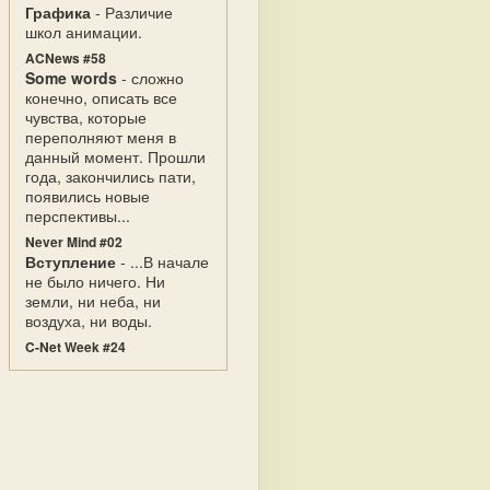
Графика
- Различие
школ анимации.
ACNews #58
Some words
- сложно
конечно, описать все
чувства, которые
переполняют меня в
данный момент. Прошли
года, закончились пати,
появились новые
перспективы...
Never Mind #02
Вступление
- ...В начале
не было ничего. Ни
земли, ни неба, ни
воздуха, ни воды.
C-Net Week #24