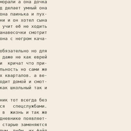
морали а она дочка

она паинька и пух-

ни и он хотел сына

 учит её не ходить

анавесочки смотрит

она с негром кача-

                  

 даже не как еврей

и  кричат что при-

льность но сами же

х кварталов. а ве-

одит домой и смот-

как школьный так и

                  

ся   спецслужбами.

 в  жизнь и так же

дневнике появляет-

 старые заменяются

дым  днём  их файл
