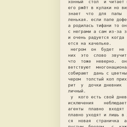
хонный  стол  и читает 
знает  что  для  папы  
ленькая. если папе дофе
а родилась тифани то он
с неграми а сам из-за з
и очень радуется когда 
ется на качельке.      
 негром  он  будет  не обязательно но для

них  это  слово  звучит
что  тоже  неверно.  он
ветствуют  многонациона
собирают  дань с цветны
чером  толстый коп прих
рит  у  дочки дневник  
личный.                
 у  кого есть свой дневник тот всегда без

исключения    неблюдает
агенты  плавно  входят 
плавно уходят и лишь в 
ся  новая  страничка  а
пустым  бредом.  с  каж