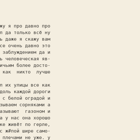
л да только всё ну

ь даже я скажу вам

се очень давно это

 заблуждением да и

ь человеческая яв-

ичьим более досто-

 как  никто  лучше

                  

доль каждой дороги

 с белой оградой и

зываем сорняками а

азывают  газоном и

а у нас она хорошо

ке живёт по герле,

 плечами не уже. у
