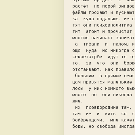
растёт  но порой виндов
файлы грохают и пускают
ка  куда подальше. им п
тит  агент и прочистит 
многие начинают занимат
 а  тифани  и  паломы идут в стриптиз или

ещё  куда  но никогда с
секретатрём  идут те ге
то,  за  что  они  борю
отстаивают. как правило
 большим  в прямом смысле слова американ-

цам нравятся маленькие 
лосы  у них немного вью
много  но  они никогда 
жие.                   
 их  псевдородина там, там их клонировали

там  им  и  жить  со  с
бойфрендами.  мне кажет
боды. но свобода иногда