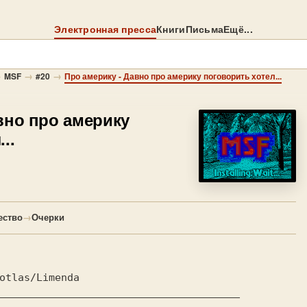
Электронная пресса
Книги
Письма
Ещё...
→
→
→
MSF
#20
Про америку - Давно про америку поговорить хотел...
вно про америку
..
ество
→
Очерки
                   
otlas/Limenda      