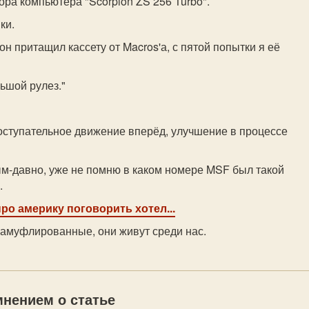
ра компьютера "Scorpion ZS 256 Turbo".
ки.
н притащил кассету от Macros'а, с пятой попытки я её
льшой рулез."
поступательное движение вперёд, улучшение в процессе
м-давно, уже не помню в каком номере MSF был такой
.
про америку поговорить хотел...
камуфлированные, они живут среди нас.
нением о статье