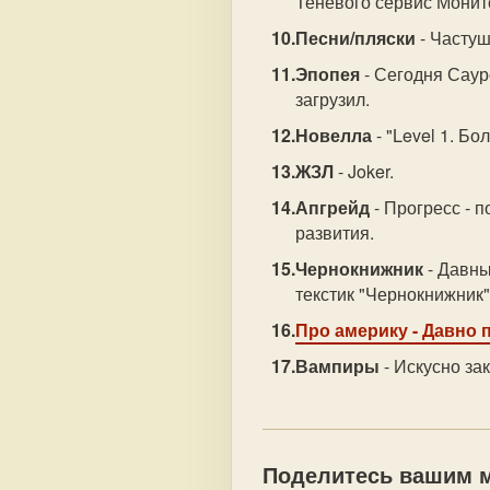
Теневого сервис Монито
Песни/пляски
- Частуш
Эпопея
- Сегодня Сауро
загрузил.
Новелла
- "Level 1. Бо
ЖЗЛ
- Joker.
Апгрейд
- Прогресс - 
развития.
Чернокнижник
- Давны
текстик "Чернокнижник"
Про америку
- Давно 
Вампиры
- Искусно за
Поделитесь вашим м