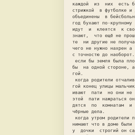
каждой  из  них  есть б
стрижкой  в футболке и 
объединены  в бейсбольн
год бухают по-крупному 
идут  и  клеятся  к сво
знают,  что ещё не прош
те  ни другие не получа
чего не нужно нахрен а 
с точностю до наоборот.
 если бы земля была плоская то герлы жили

бы  на одной стороне, а
гой.                   
 когда родители отчаливают к тёте на дру-

гой конец улицы мальчик
ивают  пати  но они не 
этой  пати нажраться он
дятся  по  комнатам  и 
чёрные дела.           
 когда утром родители приходят то они по-

нимают что в доме были 
у  дочки  строгий он са