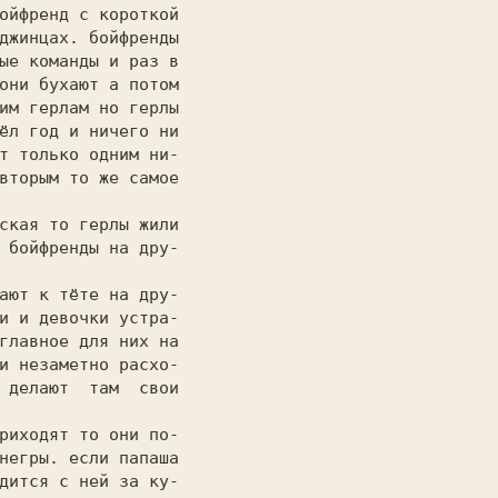
ойфренд с короткой

джинцах. бойфренды

ые команды и раз в

они бухают а потом

им герлам но герлы

ёл год и ничего ни

т только одним ни-

вторым то же самое

                  

 бойфренды на дру-

                  

и и девочки устра-

главное для них на

и незаметно расхо-

 делают  там  свои

                  

негры. если папаша

дится с ней за ку-
