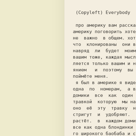
 (Copyleft) Everybody 
 про америку вам расскажу я про давно про

америку поговорить хоте
не  важно  в общем. хот
что  клонированы  они в
навряд  ли  будет  моим
вашим тоже, каждая мысл
ляется только вашим и н
янием   и  поэтому  вы 
поймёте меня.          
 я был в америке я видел их улицы все как

одна  по  номерам,  а в
домики  все  как  один 
травкой  которую  мы на
оно  её  эту  травку  н
стригут  и  удобряют.  
растёт.  в  каждом доми
го широкого баобаба и с