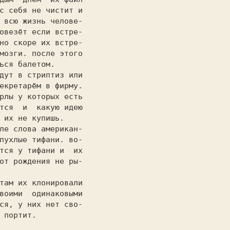
с себя не чистит и

 всю жизнь челове-

овезёт если встре-

мозги. после этого

ься балетом.      

екретарём в фирму.

рлы у которых есть

тся  и  какую идею

 их не купишь.    

пухлые тифани. во-

тся у тифани и  их

от рождения не ры-

                  

воими  одинаковыми

ся, у них нет сво-

 портит.          
