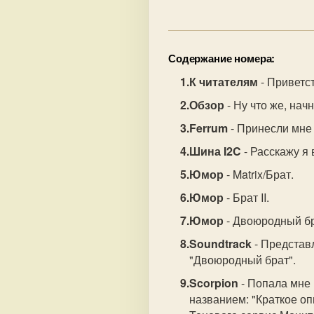
Содержание номера:
К читателям
- Приветс
Обзор
- Ну что же, нач
Ferrum
- Принесли мне 
Шина I2C
- Расскажу я 
Юмор
- Matrix/Брат.
Юмор
- Брат II.
Юмор
- Двоюродный бр
Soundtrack
- Представл
"Двоюродный брат".
Scorpion
- Попала мне 
названием: "Краткое 