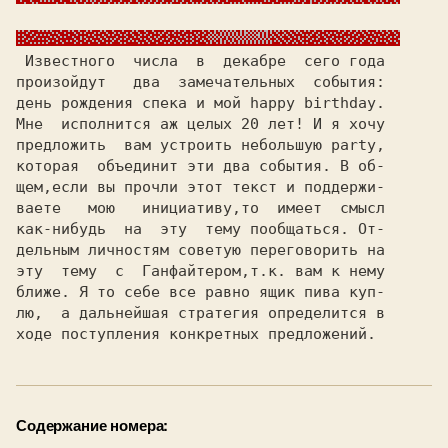
 Известного  числа  в  декабре  сего года

произойдут   два  замечательных  события:

день рождения спека и мой 
Мне  исполнится аж целых
 20 
лет! И я хочу

предложить  вам устроить небольшую 
которая  объединит эти два события. В об-

щем,если вы прочли этот текст и поддержи-

ваете   мою   инициативу,то  имеет  смысл

как-нибудь  на  эту  тему пообщаться. От-

дельным личностям советую переговорить на

эту  тему  с  
Ганфайтером,
т.к. вам к нему

ближе. Я то себе все равно ящик пива куп-

лю,  а дальнейшая стратегия определится в

Содержание номера: