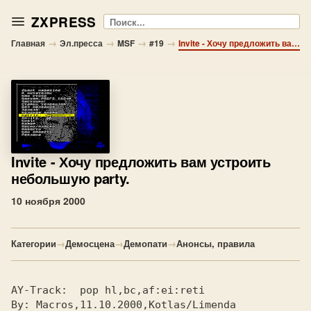
ZXPRESS
Поиск
→
→
→
→
Главная
Эл.пресса
MSF
#19
Invite - Хочу предложить вам устроить небольшую party.
Invite
- Хочу предложить вам устроить
небольшую party.
10 ноября 2000
Категории
→
Демосцена
→
Демопати
→
Анонсы, правила
AY-Track: 
 pop hl,bc,af:ei:reti           
By: 
Macros,11.10.2000,Kotlas/Limenda      