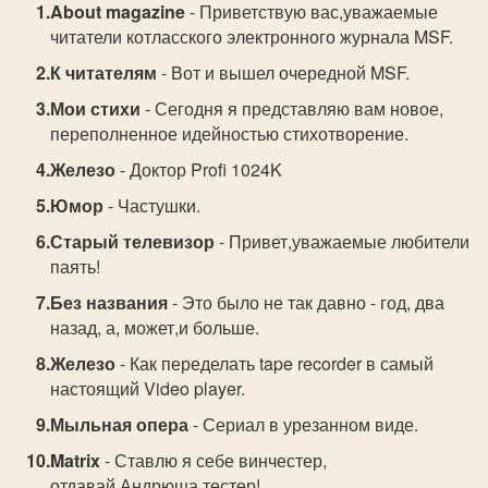
About magazine
- Приветствую вас,уважаемые
читатели котласского электронного журнала MSF.
К читателям
- Вот и вышел очередной MSF.
Мои стихи
- Сегодня я представляю вам новое,
переполненное идейностью стихотворение.
Железо
- Доктор Profi 1024K
Юмор
- Частушки.
Старый телевизор
- Привет,уважаемые любители
паять!
Без названия
- Это было не так давно - год, два
назад, а, может,и больше.
Железо
- Как переделать tape recorder в самый
настоящий Video player.
Мыльная опера
- Сериал в урезанном виде.
Matrix
- Ставлю я себе винчестер,
отдавай,Андрюша,тестер!