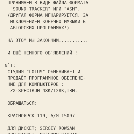
 ПРИНИМАЕМ В ВИДЕ ФАЙЛА ФОРМАТА 

  "SOUND TRACKER" ИЛИ "ASM".    

 (ДРУГАЯ ФОРМА ИГНАРИРУЕТСЯ, ЗА 

  ИСКЛЮЧЕНИЕМ КОНЕЧНО МУЗЫКИ В  

  АВТОРСКИХ ПРОГРАММАХ!)        

 НА ЭТОМ МЫ ЗАКОНЧИМ........... 

 И ЕЩЁ НЕМНОГО ОБ`ЯВЛЕНИЙ !     

N`1;
 СТУДИЯ "
LOTUS
" ОБМЕНИВАЕТ И    

 ПРОДАЁТ ПРОГРАММНОЕ ОБЕСПЕЧЕ-  

 НИЕ ДЛЯ КОМПЬЮТЕРОВ :          

ZX-SPECTRUM 48К/128К
,
IBM
.     

 ОБРАЩАТЬСЯ:                    

КРАСНОЯРСК-119
, 
А/Я 15097
.     

 ДЛЯ ДИСКЕТ;
 SERGEY ROWSAN 