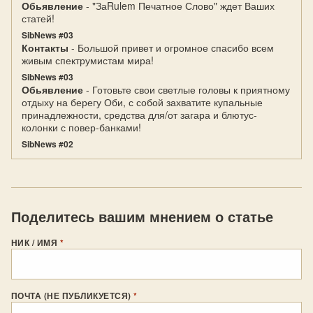
Обьявление
- "ЗаRulem Печатное Слово" ждет Ваших
статей!
SibNews #03
Контакты
- Большой привет и огромное спасибо всем
живым спектрумистам мира!
SibNews #03
Обьявление
- Готовьте свои светлые головы к приятному
отдыху на берегу Оби, с собой захватите купальные
принадлежности, средства для/от загара и блютус-
колонки с повер-банками!
SibNews #02
Поделитесь вашим мнением о статье
НИК / ИМЯ
*
ПОЧТА (НЕ ПУБЛИКУЕТСЯ)
*