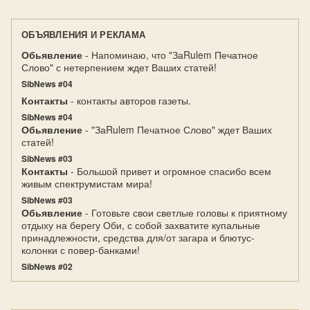
ОБЪЯВЛЕНИЯ И РЕКЛАМА
Обьявление
- Напоминаю, что "ЗаRulem Печатное
Слово" с нетерпением ждет Ваших статей!
SibNews #04
Контакты
- контакты авторов газеты.
SibNews #04
Обьявление
- "ЗаRulem Печатное Слово" ждет Ваших
статей!
SibNews #03
Контакты
- Большой привет и огромное спасибо всем
живым спектрумистам мира!
SibNews #03
Обьявление
- Готовьте свои светлые головы к приятному
отдыху на берегу Оби, с собой захватите купальные
принадлежности, средства для/от загара и блютус-
колонки с повер-банками!
SibNews #02