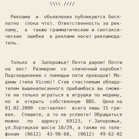
                \\\\ ////

  Реклама  и  объявления публикуются бесп-

латно  (пока что). Ответственность за рек-

ламу,  а  также грамматические и синтакси-

ческие  ошибки  в рекламе несет рекламода-

тель.

  Только  в  Запорожье! Почти даром! Почти

на  вес!  Размером  со  спичечный коробок!

Подсоединение с помощью пяти проводов! Мо-

демы (типа Vicom)! Став счастливым облада-

телем вышенаписанного прибамбаса вы сможе-

те не только играться в игрушки по модему,

но  и  открыть  собственную  BBS.  Цена на

01.02.2000  составляет  всего лишь 15 гри-

вен.  Спешите, а то не успеете! Обращаться

можно   по   адресу:  69123,  г.Запорожье,

ул.Хортицкое шоссе 18/29, а также по теле-

фонам  (0612)  43-98-60,  (0612)  49-62-02
