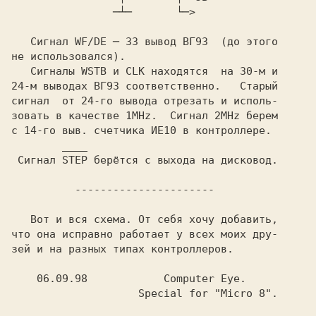
                ─┴─       └─>

   Сигнал WF/DE ─ 33 вывод ВГ93  (до этого

не использовался).

   Сигналы WSTB и CLK находятся  на 30-м и

24-м выводах ВГ93 соответственно.   Старый

сигнал  от 24-го вывода отрезать и исполь-

зовать в качестве 1MHz.  Сигнал 2MHz берем

с 14-го выв. счетчика ИЕ10 в контроллере.

        ____

 Сигнал STEP берётся с выхода на дисковод.

          ----------------------

   Вот и вся схема. От себя хочу добавить,

что она исправно работает у всех моих дру-

зей и на разных типах контроллеров.

    06.09.98            Computer Eye.
