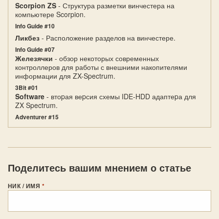
Scorpion ZS
- Структура разметки винчестера на
компьютере Scorpion.
Info Guide #10
Ликбез
- Расположение разделов на винчестере.
Info Guide #07
Железячки
- обзор некоторых современных
контроллеров для работы с внешними накопителями
информации для ZX-Spectrum.
3Bit #01
Software
- втоpая веpсия схемы IDE-HDD адаптеpа для
ZX Spectrum.
Adventurer #15
Поделитесь вашим мнением о статье
НИК / ИМЯ
*