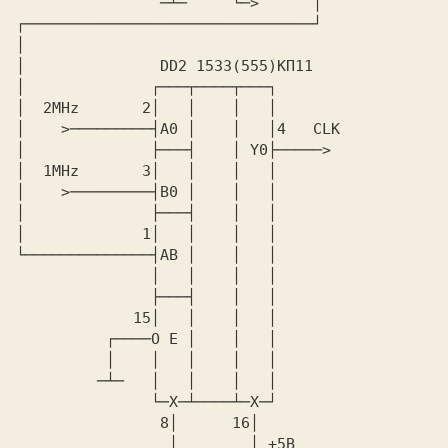
                ─┴─     └─>      │

┌────────────────────────────────┘

│

│               DD2 1533(555)КП11

│              ┌───┬────┬───┐

│  2MHz       2│   │    │   │

│    >─────────┤A0 │    │   │4   CLK

│              ├───┤    │ Y0├─────>

│  1MHz       3│   │    │   │

│    >─────────┤B0 │    │   │

│              ├───┤    │   │

│             1│   │    │   │

└──────────────┤AB │    │   │

               │   │    │   │

               ├───┤    │   │

             15│   │    │   │

          ┌────O E │    │   │

          │    │   │    │   │

         ─┴─   │   │    │   │

               └─X─┴────┴─X─┘

                8│      16│

                 │        │ +5B
