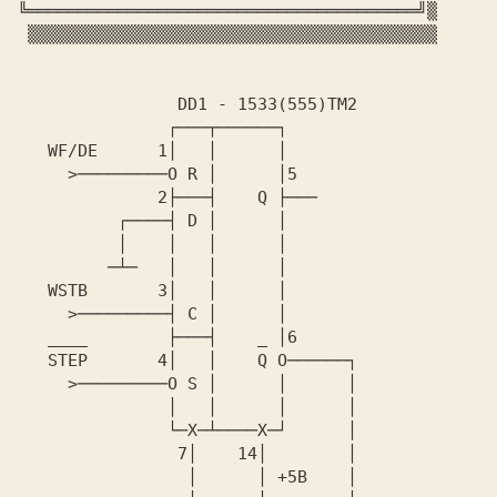
╚═══════════════════════════════════════╝▒

 ▒▒▒▒▒▒▒▒▒▒▒▒▒▒▒▒▒▒▒▒▒▒▒▒▒▒▒▒▒▒▒▒▒▒▒▒▒▒▒▒▒

                DD1 - 1533(555)TM2

               ┌───┬──────┐

   WF/DE      1│   │      │

     >─────────O R │      │5

              2├───┤    Q ├───

          ┌────┤ D │      │

          │    │   │      │

         ─┴─   │   │      │

   WSTB       3│   │      │

     >─────────┤ C │      │

   ____        ├───┤    _ │6

   STEP       4│   │    Q O──────┐

     >─────────O S │      │      │

               │   │      │      │

               └─X─┴────X─┘      │

                7│    14│        │

                 │      │ +5B    │
