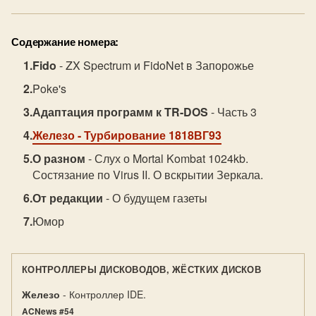
Содержание номера:
Fido
- ZX Spectrum и FidoNet в Запорожье
Poke's
Адаптация программ к TR-DOS
- Часть 3
Железо
- Турбирование 1818ВГ93
О разном
- Слух о Mortal Kombat 1024kb.
Состязание по Virus II. О вскрытии Зеркала.
От редакции
- О будущем газеты
Юмор
КОНТРОЛЛЕРЫ ДИСКОВОДОВ, ЖЁСТКИХ ДИСКОВ
Железо
- Контроллер IDE.
ACNews #54