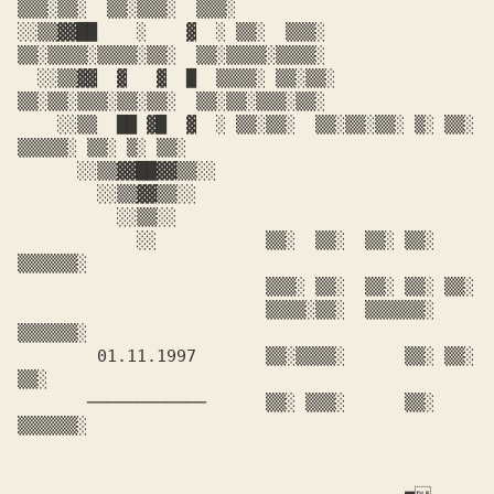
▒▒▒░▒▒░  ▒▒░▒▒▒░  ▒▒▒░

░░▒▒▓▓██    ░    ▓  ░ ▒▒░  ▒▒▒░  
▒▒░▒▒▒▒░▒▒▒▒░▒▒░  ▒▒░▒▒▒▒░▒▒▒▒░

  ░░▒▒▓▓  ▓   ▓  █  ▒▒▒▒░ ▒▒░▒▒░ 
▒▒░▒▒░▒▒▒░▒▒░▒▒░  ▒▒░▒▒░▒▒▒░▒▒░

    ░░▒▒  ██ ▓█  ▓  ░ ▒▒░▒▒░  ▒▒░▒▒░▒▒░ ▒░ ▒▒░ 
▒▒▒▒▒░ ▒▒░ ▒░ ▒▒░

      ░░▒▒▓▓██▓▓▒▒░░

	░░▒▒▓▓▒▒░░

	  ░░▒▒░░

	    ░░		 ▒▒░  ▒▒░  ▒▒░ ▒▒░ 
▒▒▒▒▒▒░

			 ▒▒▒░ ▒▒░  ▒▒░ ▒▒░ ▒▒░

			 ▒▒▒▒░▒▒░  ▒▒▒▒▒▒░ 
▒▒▒▒▒▒░

	01.11.1997	 ▒▒░▒▒▒▒░      ▒▒░ ▒▒░ 
▒▒░

       ────────────	 ▒▒░ ▒▒▒░      ▒▒░ 
▒▒▒▒▒▒░
