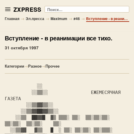
ZXPRESS
Поиск
→
→
→
→
Главная
Эл.пресса
Maximum
#46
Вступление - в реанимации все тихо.
Вступление
- в реанимации все тихо.
31 октября 1997
Категории
→
Разное
→
Прочее
	    ░░

	  ░░▒▒░░		ЕЖЕМЕСЯЧНАЯ 
ГАЗЕТА

	░░▒▒▓▓▒▒░░

      ░░▒▒▓▓██▓▓▒▒░░

    ░░▒▒  ██▓▓█  ▓▒ ▒▒▒░ ▒▒░  ▒▒░▒▒░▒▒░    
▒▒░▒▒░  ▒▒░▒▒░    ▒▒░

  ░░▒▒▓▓   ▓▒▒   █  ░ ▒▒░ ▒▒░▒▒░ ▒▒░▒▒▒░  