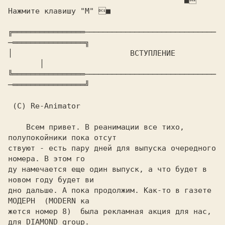
				       ■ 
Нажмите клавишу "M" ■

╔════════════════─────────────────────────────
─════════════════╗

│			   ВСТУПЛЕНИЕ			
       │

╚════════════════─────────────────────────────
─════════════════╝

 (C) Re-Animator

    Всем привет. В реанимации все тихо, 
полупокойники пока отсут

ствуют - есть пару дней для выпуска очередного 
номера. В этом го

ду намечается еще один выпуск, а что будет в 
новом году будет ви

дно дальше. А пока продолжим. Как-то в газете 
MOДЕРН  (MODERN ка

жется номер 8)  была рекламная акция для нас, 
для DIAMOND group.
