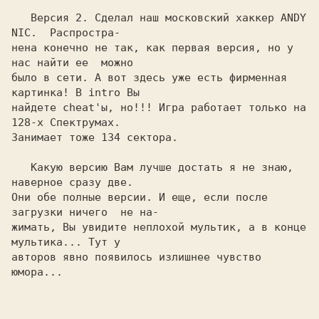
   Версия 2. Сделал наш московский хаккер ANDY 
NIC.  Распростра-

нена конечно не так, как первая версия, но у 
нас найти ее  можно

было в сети. А вот здесь уже есть фирменная 
картинка! В intro Вы

найдете cheat'ы, но!!! Игра работает только на 
128-х Спектрумах.

Занимает тоже 134 сектора.

   Какую версию Вам лучше достать я не знаю, 
наверное сразу две.

Они обе полные версии. И еще, если после 
загрузки ничего  не на-

жимать, Вы увидите неплохой мультик, а в конце 
мультика... Тут у

авторов явно появилось излишнее чувство 
юмора...
