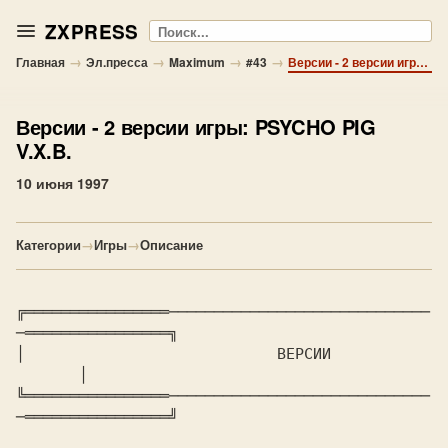
ZXPRESS
Поиск
→
→
→
→
Главная
Эл.пресса
Maximum
#43
Версии - 2 версии игры: PSYCHO PIG V.X.B.
Версии
- 2 версии игры: PSYCHO PIG
V.X.B.
10 июня 1997
Категории
→
Игры
→
Описание
╔════════════════─────────────────────────────
─════════════════╗

│			     ВЕРСИИ			
       │

╚════════════════─────────────────────────────
─════════════════╝
