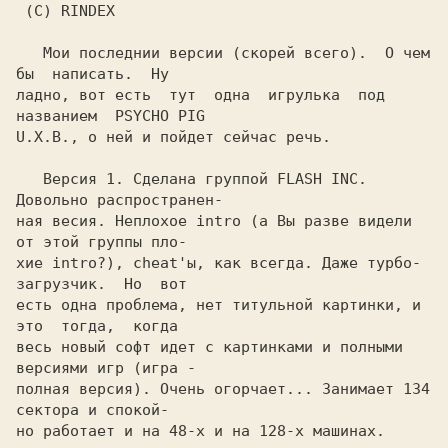
 (C) RINDEX

   Мои последнии версии (скорей всего).  О чем 
бы  написать.  Ну

ладно, вот есть  тут  одна  игрулька  под  
названием  PSYCHO PIG

U.X.B., o ней и пойдет сейчас речь.

   Версия 1. Сделана группой FLASH INC.  
Довольно распространен-

ная весия. Неплохое intro (а Вы разве видели 
от этой группы пло-

хие intro?), cheat'ы, как всегда. Даже турбо-
загрузчик.  Но  вот

есть одна проблема, нет титульной картинки, и 
это  тогда,  когда

весь новый софт идет с картинками и полными 
версиями игр (игра -

полная версия). Очень огорчает... Занимает 134 
сектора и спокой-

но работает и на 48-х и на 128-х машинах.
