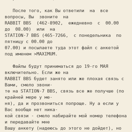
   После того, как Вы ответили  на  все 
вопросы, Вы  звоните  на

RABBIT BBS  (462-8902,  ежедневно  с  00.00  
до  08.00)  или  на

STATION-7 BBS (465-7266,  с понедельника  по  
пятницу с 00.00 до

07.00) и посылаете туда этот файл с анкетой 
под именем >MAXIMUM.

   Файлы будут приниматься до 19-го МАЯ 
включительно. Если же на

RABBIT BBS будет занято или же плохая связь с 
Вами, смело звони-

те на STATION-7 BBS, связь все же получше (по 
крайней мере у ме-

ня), да и прозвониться попроще. Ну а если у 
Вас вообще нет ника-

кой связи - смело набирайте мой номер телефона 
и передавайте мне

Вашу анкету (надеюсь до этого не дойдет), но 