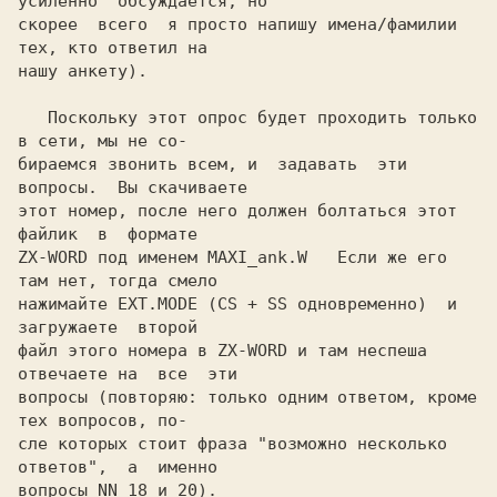
усиленно  обсуждается, но

скорее  всего  я просто напишу имена/фамилии 
тех, кто ответил на

нашу анкету).

   Поскольку этот опрос будет проходить только 
в сети, мы не со-

бираемся звонить всем, и  задавать  эти  
вопросы.  Вы скачиваете

этот номер, после него должен болтаться этот  
файлик  в  формате

ZX-WORD под именем MAXI_ank.W   Если же его 
там нет, тогда смело

нажимайте EXT.MODE (CS + SS одновременно)  и  
загружаете  второй

файл этого номера в ZX-WORD и там неспеша 
отвечаете на  все  эти

вопросы (повторяю: только одним ответом, кроме 
тех вопросов, по-

сле которых стоит фраза "возможно несколько 
ответов",  а  именно

вопросы NN 18 и 20).
