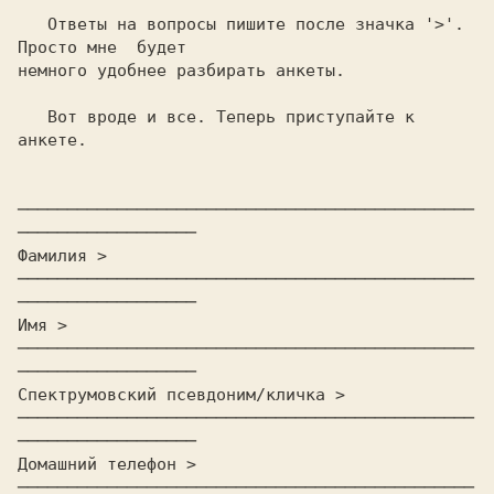
   Ответы на вопросы пишите после значка '>'.  
Просто мне  будет

немного удобнее разбирать анкеты.

   Вот вроде и все. Теперь приступайте к 
анкете.

──────────────────────────────────────────────
──────────────────

Фамилия >                                                       

──────────────────────────────────────────────
──────────────────

Имя >                                                           

──────────────────────────────────────────────
──────────────────

Спектрумовский псевдоним/кличка >                               

──────────────────────────────────────────────
──────────────────

Домашний телефон >                                              

──────────────────────────────────────────────