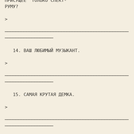
ПРИСУЩЕЕ  ТОЛЬКО СПЕКТ-

РУМУ?

>                                                               

──────────────────────────────────────────────
──────────────────

   14. ВАШ ЛЮБИМЫЙ МУЗЫКАHТ.

>                                                               

──────────────────────────────────────────────
──────────────────

   15. САМАЯ КРУТАЯ ДЕМКА.

>                                                               

──────────────────────────────────────────────
──────────────────
