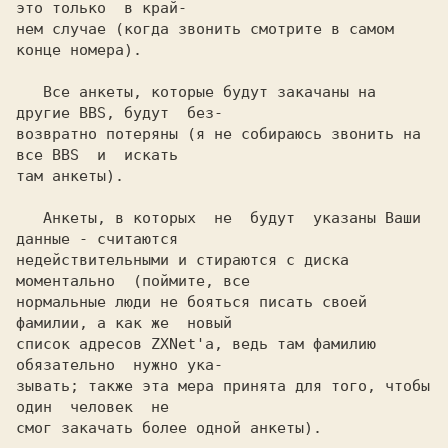
это только  в край-

нем случае (когда звонить смотрите в самом 
конце номера).

   Все анкеты, которые будут закачаны на 
другие BBS, будут  без-

возвратно потеряны (я не собираюсь звонить на 
все BBS  и  искать

там анкеты).

   Анкеты, в которых  не  будут  указаны Ваши 
данные - считаются

недействительными и стираются с диска 
моментально  (поймите, все

нормальные люди не бояться писать своей 
фамилии, а как же  новый

список адресов ZXNet'а, ведь там фамилию 
обязательно  нужно ука-

зывать; также эта мера принята для того, чтобы 
один  человек  не

смог закачать более одной анкеты).
