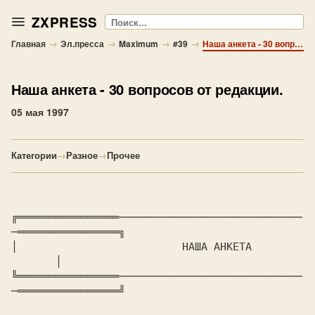
ZXPRESS
Поиск
→
→
→
→
Главная
Эл.пресса
Maximum
#39
Наша анкета - 30 вопросов от редакции.
Наша анкета
- 30 вопросов от редакции.
05 мая 1997
Категории
→
Разное
→
Прочее
╔════════════════─────────────────────────────
─════════════════╗

│			   НАША АНКЕТА			
       │

╚════════════════─────────────────────────────
─════════════════╝
