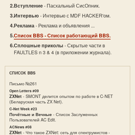
Вступление
- Пасхальный СисОпник.
Интервью
- Интервью с MDF HACKER'ом.
Реклама
- Реклама и объявления ...
Список BBS
- Список работающий BBS.
Сплошные приколы
- Скрытые части в
FAULTLES n 3 & 4 (в приложении журнала).
СПИСОК BBS
Письмо №261
Open Letters #09
ZXNet
- SMONT делится опытом по работе в C-NET
(Беларуская часть ZX Net).
C-Net Week #23
Почётные и Вечные
- Список Заслуженных
Пользователей AC Edit.
ACNews #08
ZXNet
- Что такое ZXNet: сеть для спектрумистов -