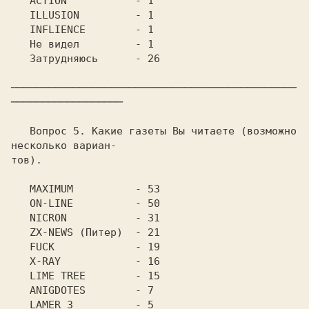
   ACTION	    - 1

   ILLUSION	    - 1

   INFLIENCE	    - 1

   Не видел	    - 1

   Затрудняюсь	    - 26

──────────────────────────────────────────────
──────────────────

   Вопрос 5. Какие газеты Вы читаете (возможно 
несколько вариан-

тов).

   MAXIMUM	    - 53

   ON-LINE	    - 50

   NICRON	    - 31

   ZX-NEWS (Питер)  - 21

   FUCK		    - 19

   X-RAY	    - 16

   LIME TREE	    - 15

   ANIGDOTES	    - 7

   LAMER 3	    - 5
