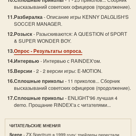
высказываний советских офицеров (продолжение).
Разбиралка
- Описание игры KENNY DALGLISH'S
SOCCER MANAGER.
Розыск
- Разыскиваются: A QUESTION of SPORT
& SUPER WONDER BOY.
Опрос
- Результаты опроса.
Интервью
- Интервью с RAINDEX'ом.
Версии
- 2 - 2 версии игры: E-MOTION.
Сплошные приколы
- 11 приколов... Сборник
высказываний советских офицеров (продолжение).
Сплошные приколы
- ENLIGHT'96 лучшая 4
demo. Прощание RINDEX'а с читателями...
ЧИТАТЕЛЬСКИЕ МНЕНИЯ
Scene
- ZX Spectrum в 1999 году: трейдеры перестали