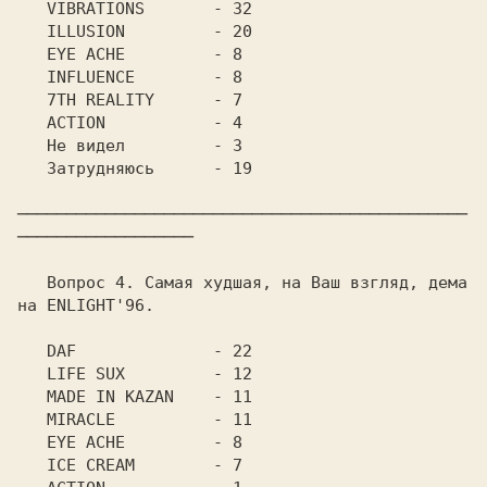
   VIBRATIONS	    - 32

   ILLUSION	    - 20

   EYE ACHE	    - 8

   INFLUENCE	    - 8

   7TH REALITY	    - 7

   ACTION	    - 4

   Не видел	    - 3

   Затрудняюсь	    - 19

──────────────────────────────────────────────
──────────────────

   Вопрос 4. Самая худшая, на Ваш взгляд, дема 
на ENLIGHT'96.

   DAF		    - 22

   LIFE SUX	    - 12

   MADE IN KAZAN    - 11

   MIRACLE	    - 11

   EYE ACHE	    - 8

   ICE CREAM	    - 7
