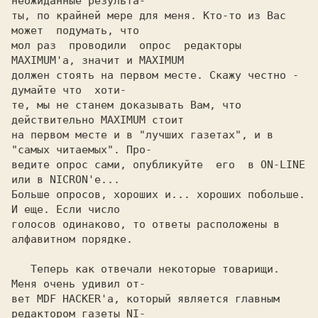
неожиданные результа-

ты, по крайней мере для меня. Кто-то из Вас 
может  подумать, что

мол раз  проводили  опрос  редакторы 
MAXIMUM'а, значит и MAXIMUM

должен стоять на первом месте. Скажу честно - 
думайте что  хоти-

те, мы не станем доказывать Вам, что 
действительно MAXIMUM стоит

на первом месте и в "лучших газетах", и в 
"самых читаемых". Про-

ведите опрос сами, опубликуйте  его  в ON-LINE 
или в NICRON'е...

Больше опросов, хороших и... хороших побольше. 
И еще. Если число

голосов одинаково, то ответы расположены в 
алфавитном порядке.

   Теперь как отвечали некоторые товарищи. 
Меня очень удивил от-

вет MDF HACKER'а, который является главным 
редактором газеты NI-
