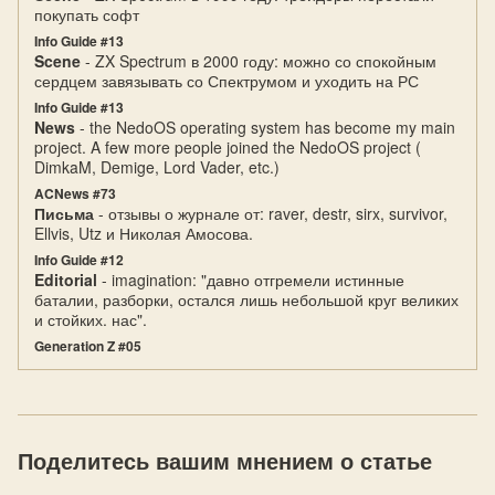
покупать софт
Info Guide #13
Scene
- ZX Spectrum в 2000 году: можно со спокойным
сердцем завязывать со Спектрумом и уходить на РС
Info Guide #13
News
- the NedoOS operating system has become my main
project. A few more people joined the NedoOS project (
DimkaM, Demige, Lord Vader, etc.)
ACNews #73
Письма
- отзывы о журнале от: raver, destr, sirx, survivor,
Ellvis, Utz и Николая Амосова.
Info Guide #12
Editorial
- imagination: "давно отгремели истинные
баталии, разборки, остался лишь небольшой круг великих
и стойких. нас".
Generation Z #05
Поделитесь вашим мнением о статье