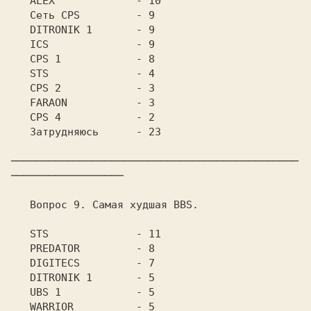
   ALEX		    - 10

   Сеть CPS	    - 9

   DITRONIK 1	    - 9

   ICS		    - 9

   CPS 1	    - 8

   STS		    - 4

   CPS 2	    - 3

   FARAON	    - 3

   CPS 4	    - 2

   Затрудняюсь	    - 23

──────────────────────────────────────────────
──────────────────

   Вопрос 9. Самая худшая BBS.

   STS		    - 11

   PREDATOR	    - 8

   DIGITECS	    - 7

   DITRONIK 1	    - 5

   UBS 1	    - 5

   WARRIOR	    - 5
