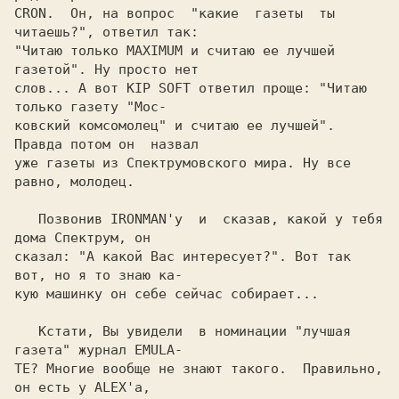
CRON.  Он, на вопрос  "какие  газеты  ты 
читаешь?", ответил так:

"Читаю только MAXIMUM и считаю ее лучшей 
газетой". Ну просто нет

слов... А вот KIP SOFT ответил проще: "Читаю 
только газету "Мос-

ковский комсомолец" и считаю ее лучшей". 
Правда потом он  назвал

уже газеты из Спектрумовского мира. Ну все 
равно, молодец.

   Позвонив IRONMAN'у  и  сказав, какой у тебя 
дома Спектрум, он

сказал: "А какой Вас интересует?". Вот так 
вот, но я то знаю ка-

кую машинку он себе сейчас собирает...

   Кстати, Вы увидели  в номинации "лучшая 
газета" журнал EMULA-

TE? Многие вообще не знают такого.  Правильно, 
он есть у ALEX'а,
