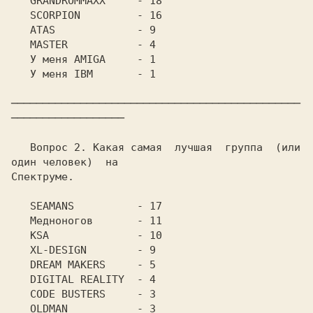
   GRANDROMMAXX	    - 18

   SCORPION	    - 16

   ATAS		    - 9

   MASTER	    - 4

   У меня AMIGA	    - 1

   У меня IBM	    - 1

──────────────────────────────────────────────
──────────────────

   Вопрос 2. Какая самая  лучшая  группа  (или 
один человек)  на

Спектруме.

   SEAMANS	    - 17

   Медноногов	    - 11

   KSA		    - 10

   XL-DESIGN	    - 9

   DREAM MAKERS	    - 5

   DIGITAL REALITY  - 4

   CODE BUSTERS	    - 3

   OLDMAN	    - 3
