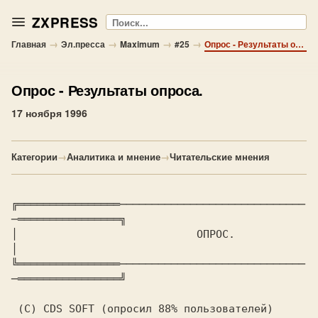
ZXPRESS
Поиск
→
→
→
→
Главная
Эл.пресса
Maximum
#25
Опрос - Результаты опроса.
Опрос
- Результаты опроса.
17 ноября 1996
Категории
→
Аналитика и мнение
→
Читательские мнения
╔════════════════─────────────────────────────
─════════════════╗

│			    
 ОПРОС. 
│

╚════════════════─────────────────────────────
─════════════════╝

 (C) CDS SOFT (опросил 88% пользователей)
