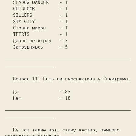
   SHADOW DANCER    - 1

   SHERLOCK	    - 1

   SILLERS	    - 1

   SIM CITY	    - 1

   Страна мифов	    - 1

   TETRIS	    - 1

   Давно не играл   - 3

   Затрудняюсь	    - 5

──────────────────────────────────────────────
──────────────────

   Вопрос 11. Есть ли перспектива у Спектрума.

   Да		    - 83

   Нет		    - 18

──────────────────────────────────────────────
──────────────────

   Ну вот такие вот, скажу честно, немного 