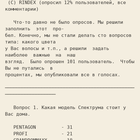
 (C) RINDEX (опросил 12% пользователей, все 
комментарии)

   Что-то давно не было опросов. Мы решили 
заполнить  этот  про-

бел. Конечно, мы не стали делать сто вопросов 
типа: какого цвета

у Вас волосы и т.п., а решили  задать  
наиболее  важные  на  наш

взгляд.  Было опрошен 101 пользователь.  Чтобы 
Вы не путались  в

процентах, мы опубликовали все в голосах.

──────────────────────────────────────────────
──────────────────

   Вопрос 1. Какая модель Спектрума стоит у 
Вас дома.

   PENTAGON	    - 31

   PROFI	    - 21
