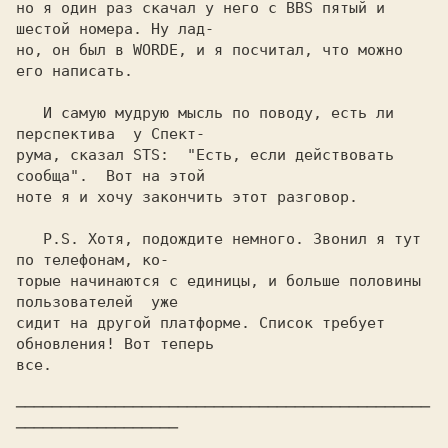
но я один раз скачал у него с BBS пятый и 
шестой номера. Ну лад-

но, он был в WORDE, и я посчитал, что можно 
его написать.

   И самую мудрую мысль по поводу, есть ли 
перспектива  у Спект-

рума, сказал STS:  "Есть, если действовать 
сообща".  Вот на этой

ноте я и хочу закончить этот разговор.

   P.S. Хотя, подождите немного. Звонил я тут  
по телефонам, ко-

торые начинаются с единицы, и больше половины 
пользователей  уже

сидит на другой платформе. Список требует 
обновления! Вот теперь

все.

──────────────────────────────────────────────
──────────────────