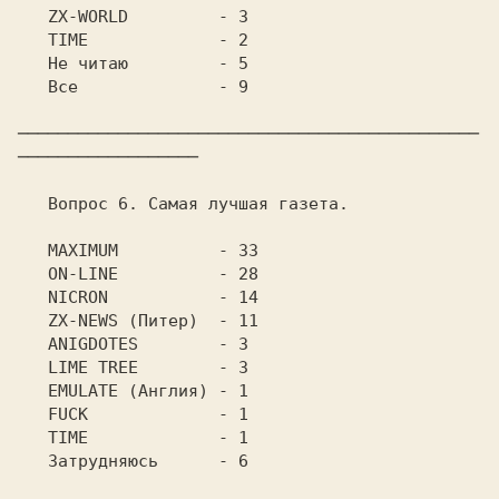
   ZX-WORLD	    - 3

   TIME		    - 2

   Не читаю	    - 5

   Все		    - 9

──────────────────────────────────────────────
──────────────────

   Вопрос 6. Самая лучшая газета.

   MAXIMUM	    - 33

   ON-LINE	    - 28

   NICRON	    - 14

   ZX-NEWS (Питер)  - 11

   ANIGDOTES	    - 3

   LIME TREE	    - 3

   EMULATE (Англия) - 1

   FUCK		    - 1

   TIME		    - 1

   Затрудняюсь	    - 6
