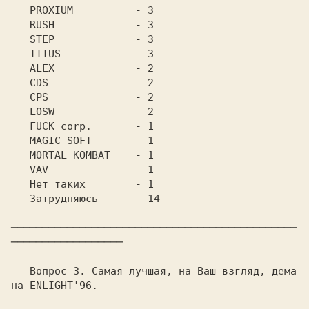
   PROXIUM	    - 3

   RUSH		    - 3

   STEP		    - 3

   TITUS	    - 3

   ALEX		    - 2

   CDS		    - 2

   CPS		    - 2

   LOSW		    - 2

   FUCK corp.	    - 1

   MAGIC SOFT	    - 1

   MORTAL KOMBAT    - 1

   VAV		    - 1

   Нет таких	    - 1

   Затрудняюсь	    - 14

──────────────────────────────────────────────
──────────────────

   Вопрос 3. Самая лучшая, на Ваш взгляд, дема 
на ENLIGHT'96.
