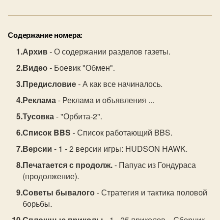
Содержание номера:
Архив
- О содержании разделов газеты.
Видео
- Боевик "Обмен".
Предисловие
- А как все начиналось.
Реклама
- Реклама и объявления ...
Тусовка
- "Орбита-2".
Список BBS
- Список работающий BBS.
Версии
- 1 - 2 версии игры: HUDSON HAWK.
Печатается с продолж.
- Папуас из Гондураса
(продолжение).
Советы бывалого
- Стратегия и тактика половой
борьбы.
Сплошные приколы
- 1 - 25 приколов... Сборник