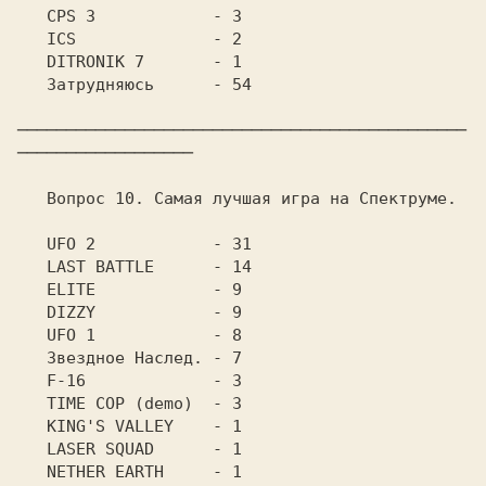
   CPS 3	    - 3

   ICS		    - 2

   DITRONIK 7	    - 1

   Затрудняюсь	    - 54

──────────────────────────────────────────────
──────────────────

   Вопрос 10. Самая лучшая игра на Спектруме.

   UFO 2	    - 31

   LAST BATTLE	    - 14

   ELITE	    - 9

   DIZZY	    - 9

   UFO 1	    - 8

   Звездное Наслед. - 7

   F-16		    - 3

   TIME COP (demo)  - 3

   KING'S VALLEY    - 1

   LASER SQUAD	    - 1

   NETHER EARTH	    - 1
