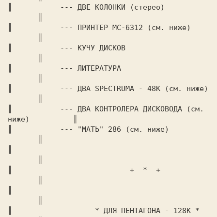
║	    --- ДВЕ КОЛОНКИ (стерео)			
       ║

║	    --- ПРИНТЕР МС-6312 (см. ниже)		
       ║

║	    --- КУЧУ ДИСКОВ				
       ║

║	    --- ЛИТЕРАТУРА				
       ║

║	    --- ДВА SPECTRUMA - 48К (см. ниже)		
       ║

║	    --- ДВА КОНТРОЛЕРА ДИСКОВОДА (см. 
ниже)	       ║

║	    --- "МАТЬ" 286 (см. ниже)			
       ║

║							
       ║

║			    +  *  +			
       ║

║							
       ║

║		    * ДЛЯ ПЕНТАГОНА - 128К *		