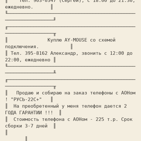
║    Тел: 903-0347 (Сергей), с 18.00 до 21.30, 
ежедневно.      ║

╙─────────────────────────────────────────────
─────────────────╜

╓─────────────────────────────────────────────
─────────────────╥

║	       Куплю AY-MOUSE со схемой 
подключения.           ║

║ Тел. 395-8162 Александр, звонить с 12:00 до 
22:00, ежедневно ║

╙─────────────────────────────────────────────
─────────────────╨

╓─────────────────────────────────────────────
─────────────────╥

║   Продаю и собираю на заказ телефоны с АОНом 
! "РУСЬ-22C+"   ║

║  На преобретенный у меня телефон дается 2 
ГОДА ГАРАНТИИ !!!  ║

║  Стоимость телефона с АОНом - 225 т.р. Срок 
сборки 3-7 дней  ║

║							
       ║
