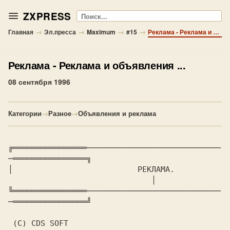
ZXPRESS
Поиск
→
→
→
→
Главная
Эл.пресса
Maximum
#15
Реклама - Реклама и объявления ...
Реклама
- Реклама и объявления ...
08 сентября 1996
Категории
→
Разное
→
Объявления и реклама
╔════════════════─────────────────────────────
─════════════════╗

│			    
РЕКЛАМА.
			       │

╚════════════════─────────────────────────────
─════════════════╝

 (C) CDS SOFT
