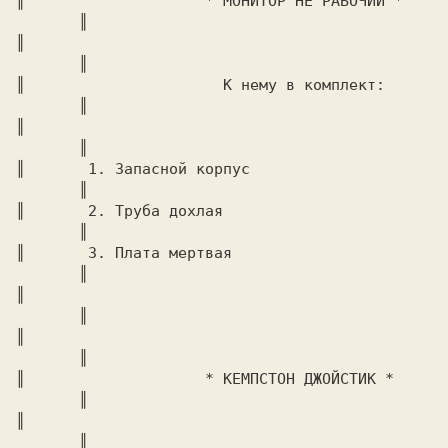
║		     * МОНИТОР НЕ РАБОЧИЙ *		
       ║

║							
       ║

║		       К нему в комплект:		
       ║

║							
       ║

║	1. Запасной корпус				
       ║

║	2. Труба дохлая					
       ║

║	3. Плата мертвая				
       ║

║							
       ║

║							
       ║

║		     * КЕМПСТОН ДЖОЙСТИК *		
       ║

║							
       ║
