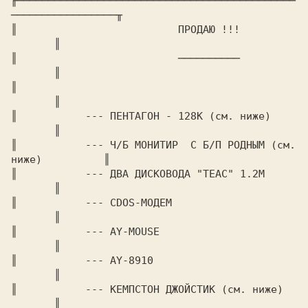
╓─────────────────────────────────────────────
─────────────────╥

║			   ПРОДАЮ !!!			
       ║

║			   ──────────			
       ║

║							
       ║

║	    --- ПЕНТАГОН - 128К (см. ниже)		
       ║

║	    --- Ч/Б МОНИТИР  С Б/П РОДНЫМ (см. 
ниже)	       ║

║	    --- ДВА ДИСКОВОДА "TEAC" 1.2M		
       ║

║	    --- CDOS-МОДЕМ				
       ║

║	    --- AY-MOUSE				
       ║

║	    --- AY-8910					
       ║

║	    --- КЕМПСТОН ДЖОЙСТИК (см. ниже)		
       ║
