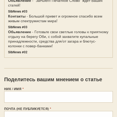
Обьявление
- "ЗаRulem Печатное Слово" ждет Ваших
статей!
SibNews #03
Контакты
- Большой привет и огромное спасибо всем
живым спектрумистам мира!
SibNews #03
Обьявление
- Готовьте свои светлые головы к приятному
отдыху на берегу Оби, с собой захватите купальные
принадлежности, средства для/от загара и блютус-
колонки с повер-банками!
SibNews #02
Поделитесь вашим мнением о статье
НИК / ИМЯ
*
ПОЧТА (НЕ ПУБЛИКУЕТСЯ)
*