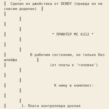
║  Сделан из джойстика от DENDY (правда он не 
совсем доделан)  ║

║							
       ║

║							
       ║

║		      * ПРИНТЕР МС 6312 *		
       ║

║							
       ║

║	    В рабочем состоянии, но только без 
шлейфа	       ║

║		     (от платы к 'головке')		
       ║

║							
       ║

║		       К нему в комплект:		
       ║

║							
       ║

║	1. Плата контроллера дохлая			