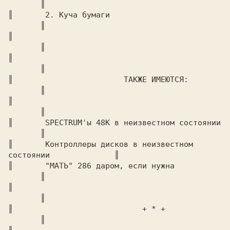
       ║

║	2. Куча бумаги					
       ║

║							
       ║

║							
       ║

║			 ТАКЖЕ ИМЕЮТСЯ:			
       ║

║							
       ║

║	SPECTRUM'ы 48К в неизвестном состоянии		
       ║

║	Контроллеры дисков в неизвестном 
состоянии	       ║

║	"МАТЬ" 286 даром, если нужна			
       ║

║							
       ║

║			     + * +			
       ║
