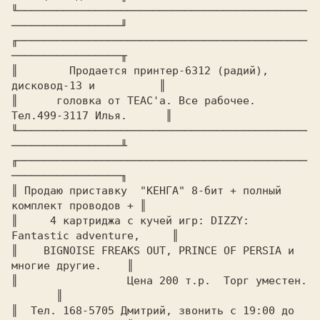
╙─────────────────────────────────────────────
─────────────────╜

╓─────────────────────────────────────────────
─────────────────╥

║	 Продается принтер-6312 (радий), 
дисковод-13 и	       ║

║      головка от ТЕАС'а. Все рабочее. 
Тел.499-3117 Илья.      ║

╙─────────────────────────────────────────────
─────────────────╨

╓─────────────────────────────────────────────
─────────────────╖

║ Продаю приставку  "КЕНГА" 8-бит + полный 
комплект проводов + ║

║     4 картриджа с кучей игр: DIZZY: 
Fantastic adventure,     ║

║    BIGNOISE FREAKS OUT, PRINCE OF PERSIA и 
многие другие.    ║

║		  Цена 200 т.р.  Торг уместен.		
       ║

║  Тел. 168-5705 Дмитрий, звонить с 19:00 до 