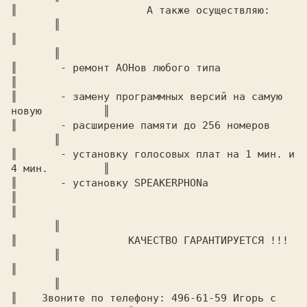
║		      А также осуществляю:		
       ║

║							
       ║

║	- ремонт АОНов любого типа 			       
║

║	- замену программных версий на самую 
новую	       ║

║	- расширение памяти до 256 номеров		
       ║

║	- установку голосовых плат на 1 мин. и 
4 мин.	       ║

║	- установку SPEAKERPHONa 			       
║

║							
       ║

║		   КАЧЕСТВО ГАРАНТИРУЕТСЯ !!!		
       ║

║							
       ║

║    Звоните по телефону: 496-61-59 Игорь с 