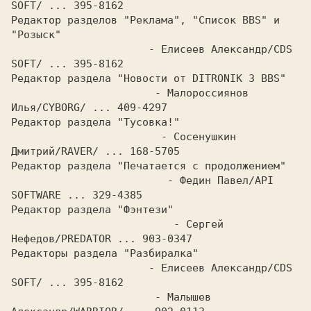
SOFT/ ... 395-8162

Редактор разделов "Реклама", "Список BBS" и 
"Розыск"

		      - Елисеев Александр/CDS 
SOFT/ ... 395-8162

Редактор раздела "Новости от DITRONIK 3 BBS"

		       - Малороссиянов 
Илья/CYBORG/ ... 409-4297

Редактор раздела "Тусовка!"

			- Сосенушкин 
Дмитрий/RAVER/ ... 168-5705

Редактор раздела "Печатается с продолжением"

			 - Федин Павел/API 
SOFTWARE ... 329-4385

Редактор раздела "Фэнтези"

			  - Сергей 
Нефедов/PREDATOR ... 903-0347

Редакторы раздела "Разбиралка"

		      - Елисеев Александр/CDS 
SOFT/ ... 395-8162

		       - Малышев 