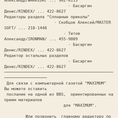
Александр/WARRIOR/ ... 902-0113

			   - Басаргин 
Денис/RINDEX/ ... 422-8627

Редакторы раздела "Сплошные приколы"

		     - Скобцов Алексей/MASTER 
SOFT/ ... 218-1448

			 - Титов 
Александр/IRONMAN/ ... 455-9089

			   - Басаргин 
Денис/RINDEX/ ... 422-8627

Редактор остальных разделов

			   - Басаргин 
Денис/RINDEX/ ... 422-8627

──────────────────────────────────────────────
──────────────────

 Для связи с компьютерной газетой "MAXIMUM"  
Вы можете оставить

 послание на одной из BBS,  ориентированных на 
прием материалов

			 для "MAXIMUM".

	 Или позвонить  главному редактору по 