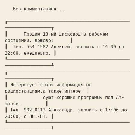
   Без комментариев...

╓─────────────────────────────────────────────
─────────────────╥

║      Продаю 13-ый дисковод в рабочем 
состоянии. Дешево!      ║

║  Тел. 554-1582 Алексей, звонить с 14:00 до 
22:00, ежедневно. ║

╙─────────────────────────────────────────────
─────────────────╨

╓─────────────────────────────────────────────
─────────────────╥

║ Интересует любая информация по 
радиостанциям,а также интере- ║

║	      суют хорошие программы под AY-
mouse.	       ║

║ Тел. 902-0113 Александр, звонить с 17:00 до 
20:00, с ПН.-ПТ. ║

╙─────────────────────────────────────────────
─────────────────╜
