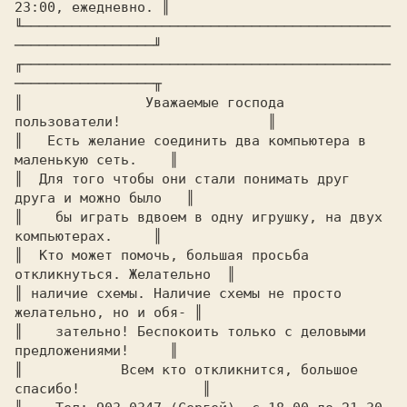
23:00, ежедневно. ║

╙─────────────────────────────────────────────
─────────────────╜

╓─────────────────────────────────────────────
─────────────────╥

║		Уважаемые господа 
пользователи!		       ║

║   Есть желание соединить два компьютера в 
маленькую сеть.    ║

║  Для того чтобы они стали понимать друг 
друга и можно было   ║

║    бы играть вдвоем в одну игрушку, на двух 
компьютерах.     ║

║  Кто может помочь, большая просьба 
откликнуться. Желательно  ║

║ наличие схемы. Наличие схемы не просто 
желательно, но и обя- ║

║    зательно! Беспокоить только с деловыми 
предложениями!     ║

║	     Всем кто откликнится, большое 
спасибо!	       ║
