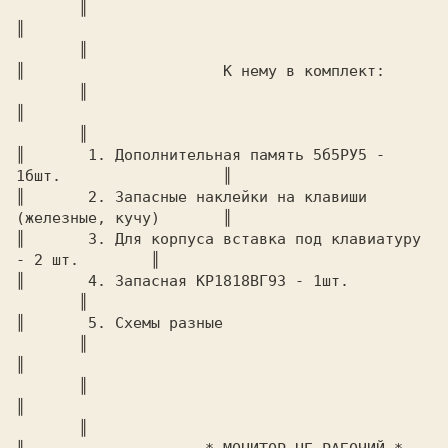
       ║

║							
       ║

║		       К нему в комплект:		
       ║

║							
       ║

║	1. Дополнительная память 5б5РУ5 - 
1бшт.		       ║

║	2. Запасные наклейки на клавиши 
(железные, кучу)       ║

║	3. Для корпуса вставка под клавиатуру 
- 2 шт.	       ║

║	4. Запасная КР1818ВГ93 - 1шт.			
       ║

║	5. Схемы разные					
       ║

║							
       ║

║							
       ║
