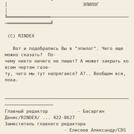
│			    
 ЭПИЛОГ 
│

╚════════════════─────────────────────────────
─════════════════╝

 (C) RINDEX

   Вот и подобрались Вы в "эпилог". Чего еще 
можно сказать?  По-

чему никто ничего не пишет? А может закрыть ко 
всем чертям газе-

ту, чего мы тут напрягаеся? А?.. Вообщем все, 
пока.

──────────────────────────────────────────────
──────────────────

Главный редактор	   - Басаргин 
Денис/RINDEX/ ... 422-8627

Заместитель главного редактора

		      - Елисеев Александр/CDS 