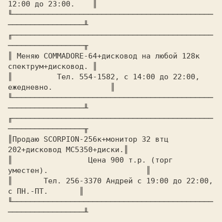
12:00 до 23:00.    ║

╙─────────────────────────────────────────────
─────────────────╨

╓─────────────────────────────────────────────
─────────────────╥

║ Меняю COMMADORE-64+дисковод на любой 128к 
спектрум+дисковод. ║

║	   Тел. 554-1582, с 14:00 до 22:00, 
ежедневно.	       ║

╙─────────────────────────────────────────────
─────────────────╨

╓─────────────────────────────────────────────
─────────────────╥

║Продаю SCORPION-256к+монитор 32 втц 
202+дисковод МС5З50+диски.║

║		  Цена 900 т.р. (торг 
уместен).		       ║

║	Тел. 256-3370 Андрей с 19:00 до 22:00, 
с ПН.-ПТ.       ║

╙─────────────────────────────────────────────
─────────────────╨
