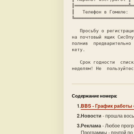
║════════════════════╩═
║   Телефон в Гомеле:  
╚══════════════════════
   Просьбу о регистрации на ББС оставляйте

на почтовый ящик СисОпу
полнив  предварительно 
кету.

   Срок годности  списка  ББС  равен  двум

неделям! Не  пользуйтес
Содержание номера:
BBS
- График работы
Новости
- прошла вось
Реклама
- Любое прог
Программы - почтой по