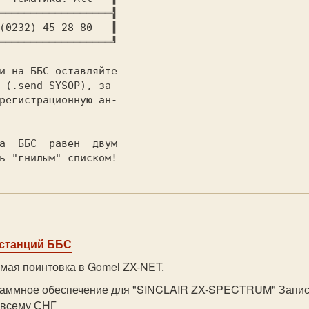
══════════════════╣

(0232) 45-28-80   ║

══════════════════╝

 (.send SYSOP), за-

регистрационную ан-

ь "гнилым" списком!
 станций ББС
мая поинтовка в Gomel ZX-NET.
раммное обеспечение для "SINCLAIR ZX-SPECTRUM" Запись
 всему СНГ