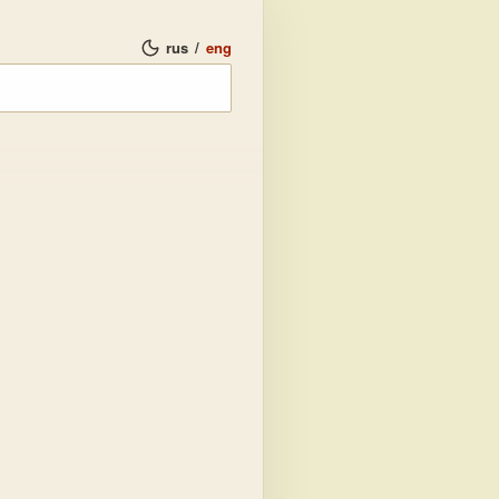
rus
/
eng