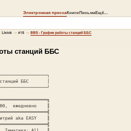
Электронная пресса
Книги
Письма
Ещё...
→
→
→
Listok
#18
BBS - График работы станций ББС
боты станций ББС
──────────────────┐

станций ББС       │

──────────────────┘

══════════════════╗

00,  ежедневно    ║

══════════════════╣

итрий aka EASY    ║

══════════════════╣

  Тематика: All   ║
