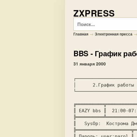
ZXPRESS
Поиск
→
Главная
Электронная пресса
BBS
- График ра
31 января 2000
┌──────────────────────
│      2.График работы 
└──────────────────────
╔══════════╦═══════════
║ EAZY bbs ║  21:00-07:
╠══════════╩═══════════
║   SysOp:  Кострома Дм
╠════════════════════╦═
║ Пароль: user;parol ║ 