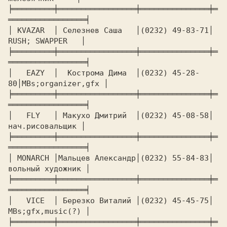
╞═════════╪═════════════════╪═══════════════╪═
═════════════════╡

│ KVAZAR  │ Селезнев Саша   │(0232) 49-83-71│  
RUSH; SWAPPER   │

╞═════════╪═════════════════╪═══════════════╪═
═════════════════╡

│   EAZY  │  Кострома Дима  │(0232) 45-28-
80│MBs;organizer,gfx │

╞═════════╪═════════════════╪═══════════════╪═
═════════════════╡

│   FLY   │ Макухо Дмитрий  │(0232) 45-08-58│  
нач.рисовальщик │

╞═════════╪═════════════════╪═══════════════╪═
═════════════════╡

│ MONARCH │Мальцев Александр│(0232) 55-84-83│ 
вольный художник │

╞═════════╪═════════════════╪═══════════════╪═
═════════════════╡

│   VICE  │ Березко Виталий │(0232) 45-45-75│ 
MBs;gfx,music(?) │

╞═════════╪═════════════════╪═══════════════╪═