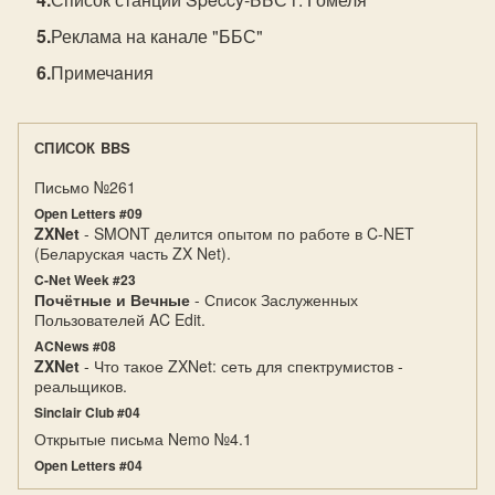
Реклама на канале "ББС"
Примечaния
СПИСОК BBS
Письмо №261
Open Letters #09
ZXNet
- SMONT делится опытом по работе в C-NET
(Беларуская часть ZX Net).
C-Net Week #23
Почётные и Вечные
- Список Заслуженных
Пользователей AC Edit.
ACNews #08
ZXNet
- Что такое ZXNet: сеть для спектрумистов -
реальщиков.
Sinclair Club #04
Открытые письма Nemo №4.1
Open Letters #04