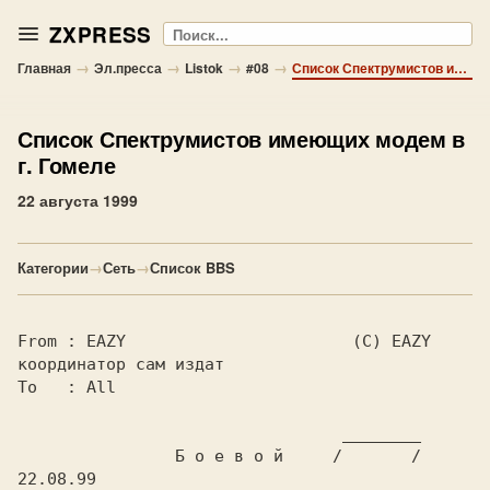
ZXPRESS
Поиск
→
→
→
→
Главная
Эл.пресса
Listok
#08
Список Спектрумистов имеющих модем в г. Гомеле
Список Спектрумистов имеющих модем в
г. Гомеле
22 августа 1999
Категории
→
Сеть
→
Список BBS
From : EAZY                       (С) EAZY 
координатор сам издат

To   : All

                                 ________

                Б о е в о й     /       /  
22.08.99
