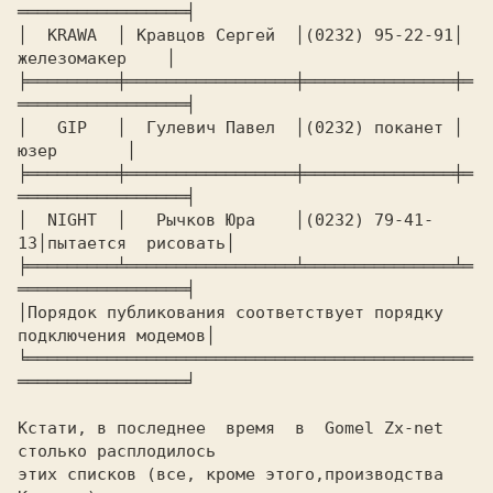
═════════════════╡

│  KRAWA  │ Кравцoв Сергей  │(0232) 95-22-91│   
железомакер    │

╞═════════╪═════════════════╪═══════════════╪═
═════════════════╡

│   GIP   │  Гулевич Павел  │(0232) поканет │       
юзер       │

╞═════════╪═════════════════╪═══════════════╪═
═════════════════╡

│  NIGHT  │   Рычков Юра    │(0232) 79-41-
13│пытается  рисовать│

╞═════════╧═════════════════╧═══════════════╧═
═════════════════╡

│Порядок публикования соответствует порядку 
подключения модемов│

╘═════════════════════════════════════════════
═════════════════╛

Кстати, в последнее  время  в  Gomel Zx-net 
столько расплодилось

этих списков (все, кроме этого,производства 