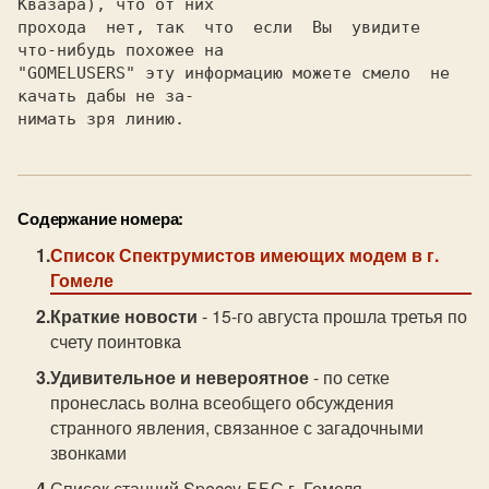
Квазара), что от них

прохода  нет, так  что  если  Вы  увидите  
что-нибудь похожее на

"GOMELUSERS" эту информацию можете смело  не  
качать дабы не за-

нимать зря линию. 
Содержание номера:
Список Спектрумистов имеющих модем в г.
Гомеле
Краткие новости
- 15-го августа прошла третья по
счету поинтовка
Удивительное и невероятное
- по сетке
пронеслась волна всеобщего обсуждения
странного явления, связанное с загадочными
звонками
Список станций Speccy-ББС г. Гомеля