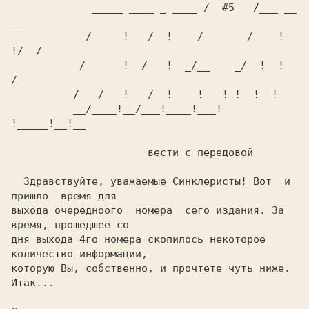
             _____ ____ _ ____ /  #5   /___ __  
___

            /     !   /  !    /       /    !  
!/  /

           /      !  /   !  _/__    _/  !  !     
/

          /   /   !   /  !    !   ! !  !  !     

          __/____!__/___!____!___! 
!_____!__!__

                      вести с передовой

  Здравствуйте, уважаемые Синклеристы! Вот  и  
пришло  время для

выхода очередноого  номера  сего издания. За 
время, прошедшее со

дня выхода 4го номера скопилось некоторое 
количество информации,

которую Вы, собственно, и прочтете чуть ниже. 
Итак... 
