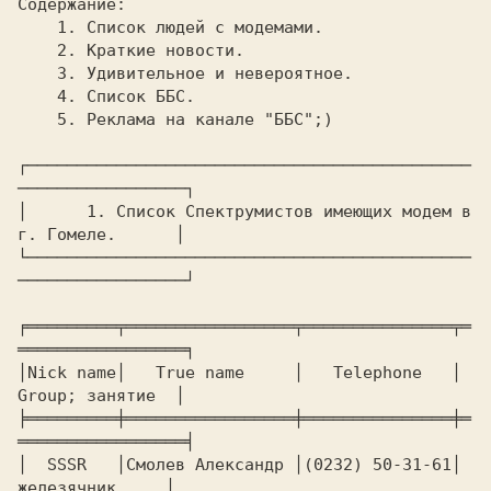
Содержание:

    1. Список людей с модемами.

    2. Краткие новости.

    3. Удивительное и невероятное.

    4. Список ББС.

    5. Реклама на канале "ББС";)

┌─────────────────────────────────────────────
─────────────────┐

│      1. Список Спектрумистов имеющих модем в 
г. Гомеле.      │

└─────────────────────────────────────────────
─────────────────┘

╒═════════╤═════════════════╤═══════════════╤═
═════════════════╕

│Nick name│   True name     │   Telephone   │  
Group; занятие  │

╞═════════╪═════════════════╪═══════════════╪═
═════════════════╡

│  SSSR   │Смолев Александр │(0232) 50-31-61│   
железячник     │
