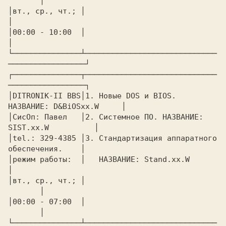
       │

│вт., ср., чт.; │                                              
│

│00:00 - 10:00  │                                              
│

└───────────────┴─────────────────────────────
─────────────────┘

┌───────────────┬─────────────────────────────
─────────────────┐

│DITRONIK-II BBS│1. Новые DOS и BIOS. 
НАЗВАНИЕ: D&BiOSxx.W     │

│СисОп: Павел   │2. Системное ПО. НАЗВАНИЕ: 
SIST.xx.W          │

│tel.: 329-4385 │3. Стандартизация аппаратного 
обеспечения.    │

│режим работы:  │   НАЗВАНИЕ: Stand.xx.W                       
│

│вт., ср., чт.; │					
       │

│00:00 - 07:00  │					
       │

└───────────────┴─────────────────────────────