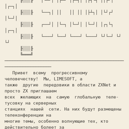
      ╟░░░╟   │└─┘│ │┌─┘ │┌─┐│ │┌┐└┐ ││┌┘│ 
│┌─┐│   

      ╟░░░╟   └──┐│ ││   ││ ││ │├┴┐│ │└┘┌┘ 
│└─┘│

      ╟░░░╟   ┌──┘│ │└─┐ │└─┘│ │└─┘│ │┌┐└┐ 
│┌─┐│

      ╟░░░╟   └───┘ └──┘ └───┘ └───┘ └┘└─┘ └┘ 
└┘

      ╟░░░╟

      ╚═══╝

──────────────────────────────────────────────
──────────────────

   Привет  всему  прогрессивному  
человечеству!  Мы, LIMESOFT, а

также  другие  передовики в области ZXNet и 
просто ZX приглашаем

всех  желающих  на  самую  глобальную  теле-
тусовку на серверных

станциях  нашей  сети. На них будут размещены 
телеконференции на

многие темы, особенно волнующие тех, кто 
действительно болеет за
