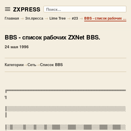
ZXPRESS
Поиск
→
→
→
→
Главная
Эл.пресса
Lime Tree
#23
BBS - список рабочих ZXNet BBS.
BBS
- список рабочих ZXNet BBS.
24 мая 1996
Категории
→
Сеть
→
Список BBS
╔═════════════════════════════════════════════
╗

║░░░░░░░░░░░░░░░░░░░░░░░░░░░░░░░░░░░░░░░░░░░░░
║

║░▒░░░░▒░░░▒░░░▒░░▒▒▒░░░▒▒▒░░░▒▒▒░░░▒▒▒░░▒▒▒░░