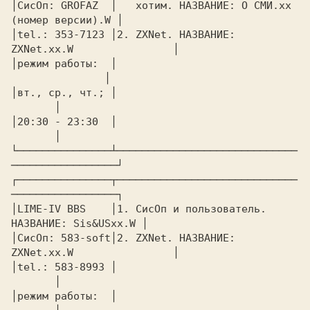
│СисОп: GROFAZ  │   хотим. НАЗВАНИЕ: O СМИ.xx 
(номер версии).W │

│tel.: 353-7123 │2. ZXNet. НАЗВАНИЕ: 
ZXNet.xx.W                │

│режим работы:  │				
 	       │

│вт., ср., чт.; │					
       │

│20:30 - 23:30  │					
       │

└───────────────┴─────────────────────────────
─────────────────┘

┌───────────────┬─────────────────────────────
─────────────────┐

│LIME-IV BBS    │1. СисОп и пользователь. 
НАЗВАНИЕ: Sis&USxx.W │

│СисОп: 583-soft│2. ZXNet. НАЗВАНИЕ: 
ZXNet.xx.W                │

│tel.: 583-8993 │					
       │

│режим работы:  │					