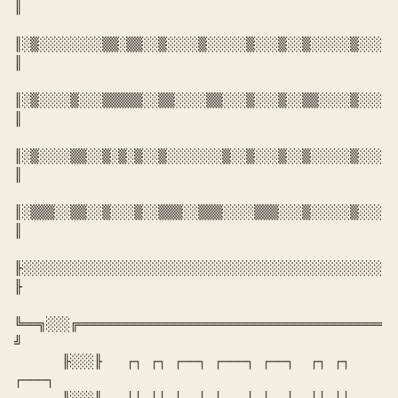
║

║░▒░░░░░░░░▒▒░▒▒░░▒░░░░▒░░░░░▒░░░▒░░▒░░░░░▒░░░
║

║░▒░░░░▒░░░▒▒▒▒▒░░▒▒░░░░▒▒░░░▒░░░▒░░▒▒░░░░▒░░░
║

║░▒░░░░▒▒░░▒░▒░▒░░▒░░░░░░░▒░░▒░░░▒░░▒░░░░░▒░░░
║

║░▒▒▒░░▒▒░░▒░░░▒░░▒▒▒░░▒▒▒░░░░▒▒▒░░░▒░░░░░▒░░░
║

╟░░░░░░░░░░░░░░░░░░░░░░░░░░░░░░░░░░░░░░░░░░░░░
╟

╚══╗░░░╔══════════════════════════════════════
╝

      ╟░░░╟   ┌┐ ┌┐ ┌──┐ ┌───┐ ┌──┐  ┌┐ ┌┐ 
┌───┐
