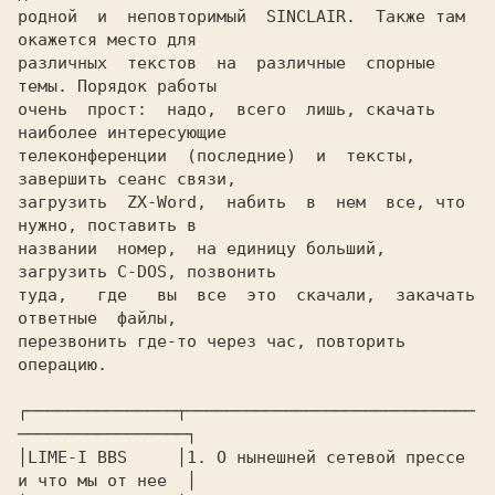
родной  и  неповторимый  SINCLAIR.  Также там 
окажется место для

различных  текстов  на  различные  спорные  
темы. Порядок работы

очень  прост:  надо,  всего  лишь, скачать 
наиболее интересующие

телеконференции  (последние)  и  тексты,  
завершить сеанс связи,

загрузить  ZX-Word,  набить  в  нем  все, что 
нужно, поставить в

названии  номер,  на единицу больший, 
загрузить C-DOS, позвонить

туда,   где   вы  все  это  скачали,  закачать  
ответные  файлы,

перезвонить где-то через час, повторить 
операцию.

┌───────────────┬─────────────────────────────
─────────────────┐

│LIME-I BBS     │1. O нынешней сетевой прессе 
и что мы от нее  │
