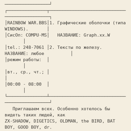
─────────────────┘

┌───────────────┬─────────────────────────────
─────────────────┐

│RAINBOW WAR.BBS│1. Графические оболочки (типа 
WINDOWS).       │

│СисОп: COMPU-MS│   НАЗВАНИЕ: Graph.xx.W		
       │

│tel.: 248-7061 │2. Тексты по железу. 
НАЗВАНИЕ: любое          │

│режим работы:  │					
       │

│вт., ср., чт.; │                                              
│

│00:00 - 08:00  │					
       │

└───────────────┴─────────────────────────────
─────────────────┘

   Приглашаем всех. Особенно хотелось бы 
видеть таких людей, как

ZX-SHADOW, DIGETICS, OLDMAN, the BIRD, BAT 
BOY, GOOD BOY, dr.
