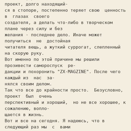
проект, долго находящий-

ся в стопоре, постепенно теряет свою  ценность 
в  глазах  своего

создателя, а делать что-либо в творческом 
плане через силу и без

желания - последнее дело. Иначе может  
получиться  не  достойная

читателя вещь, а жуткий суррогат, слепленный 
на скорую руку.

Вот именно по этой причине мы решили 
прозивести самороспуск  ре-

дакции и похоронить "ZX-MAGZINE". После чего 
каждый из  нас  за-

нялся своим делом.

Так что все до крайности просто.  Безусловно, 
проект  был  очень

перспективный и хороший,  но не все хорошее, к 
сожалению, вопло-

щается в жизнь. 

Вот и все на сегодня. Я надеюсь, что в 
следующий раз мы  с  вами
