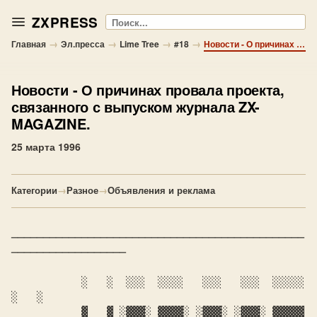
ZXPRESS
Поиск
→
→
→
→
Главная
Эл.пресса
Lime Tree
#18
Новости - О причинах провала проекта, связанного с выпуском журнала ZX-MAGAZINE.
Новости
- О причинах провала проекта,
связанного с выпуском журнала ZX-
MAGAZINE.
25 марта 1996
Категории
→
Разное
→
Объявления и реклама
──────────────────────────────────────────────
──────────────────

	   ░   ░  ░░░  ░░░░   ░░░   ░░░  ░░░░░ 
░   ░

           ▓   ▓ ░▓▓▓░ ▓▓▓▓░ ░▓▓▓░ ░▓▓▓░ ▓▓▓▓▓ 