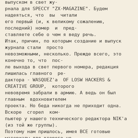
выпуском в свет жу-

рнала для SPECCY "ZX-MAGAZINE". Будем 
надеяться, что  вы  читали

его первый (и, к великому сожалению,  
последний) номер  и  пред-

ставляете себе о чем я веду речь.

Итак, причин, по которым создание и выпуск 
журнала стали  просто

невозможными, несколько. Прежде всего, это 
конечно то, что  пос-

ле выхода в свет первого номера, редакция 
лишилась главного  ре-

дактора - WASQUEZ'а  OF LOSW HACKERS & 
CREATIVE GROUP,  которого

невовремя забрали в армию. А ведь он был  
главным  вдохновителем

проекта. Но беда никогда не приходит одна.  
Вскоре  сгорел  ком-

пьютер у нашего технического редактора NIK'а 
(из той же группы).

Поэтому нам пришлось, имея ВСЕ готовые 