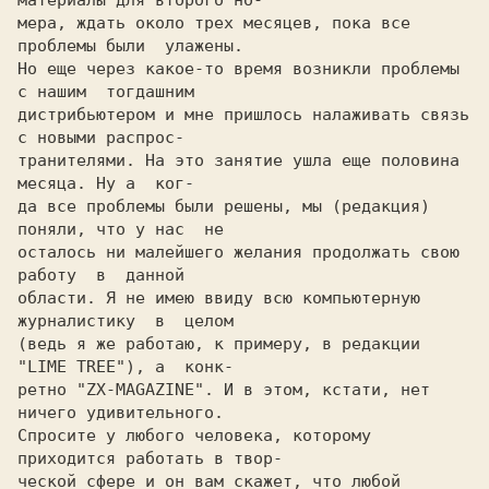
материалы для второго но-

мера, ждать около трех месяцев, пока все 
проблемы были  улажены.

Но еще через какое-то время возникли проблемы 
с нашим  тогдашним

дистрибьютером и мне пришлось налаживать связь 
с новыми распрос-

транителями. На это занятие ушла еще половина 
месяца. Ну а  ког-

да все проблемы были решены, мы (редакция) 
поняли, что у нас  не

осталось ни малейшего желания продолжать свою  
работу  в  данной

области. Я не имею ввиду всю компьютерную 
журналистику  в  целом

(ведь я же работаю, к примеру, в редакции 
"LIME TREE"), а  конк-

ретно "ZX-MAGAZINE". И в этом, кстати, нет 
ничего удивительного.

Спросите у любого человека, которому 
приходится работать в твор-

ческой сфере и он вам скажет, что любой 