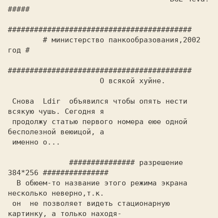
#####        

##########################################              

        # 
министерство панкообразования,2002 
год
 Снова  
Ldir
  объявился чтобы опять нести 
всякую чушь. Сегодня я

 продолжу статью первого номера еюе одной 
бесполезной веюицой, а

 именно о...                                                    

              ############### 
разрешение 
384*256
  В обюем-то название этого режима экрана 
несколько неверно,т.к.

 он  не позволяет видеть стационарную 
картинку, а только находя-
