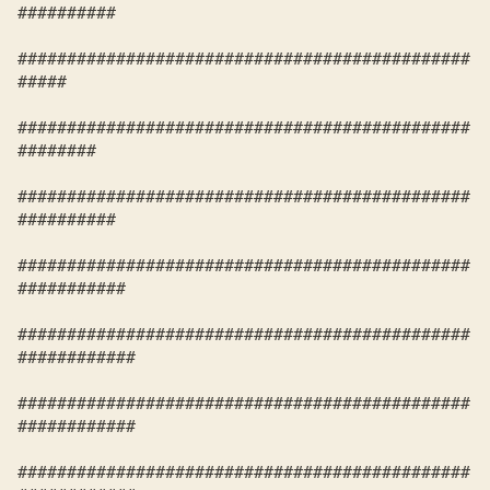
##########            

##############################################
#####         

##############################################
########       

##############################################
##########     

##############################################
###########    

##############################################
############   

##############################################
############   

##############################################