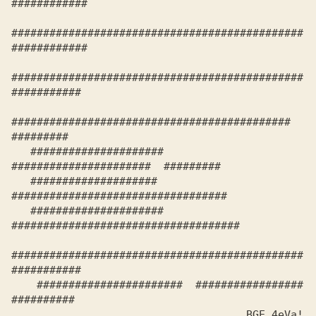
##############################################
############   

##############################################
###########    

############################################   
#########     

   ##################### 
######################  #########      

   ####################   
##################################    

   ##################### 
####################################   

##############################################
###########    

    #######################  #################  
 BGE 4eVa!