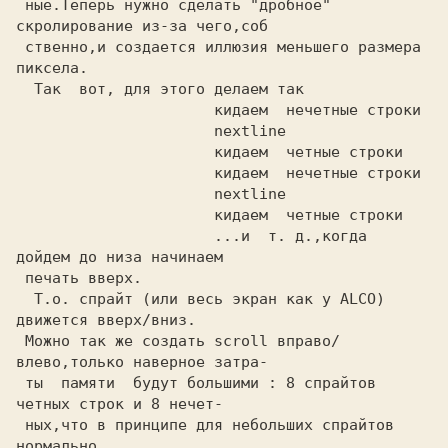
 ные.Теперь нужно сделать 
"дробное" 
скролирование 
из-за чего,соб

 ственно,и
 создается иллюзия меньшего размера 
                      ...и  т. д.,когда  
дойдем до низа начинаем

 печать вверх.                                                  

  Т.о. спрайт 
(или весь экран как у ALCO) 
движется вверх/вниз.  

 Можно так же создать scroll вправо/
влево,только наверное затра-

 ты  памяти  будут большими : 8 спрайтов 
четных строк и 8 нечет-

 ных,что в принципе для небольших спрайтов 