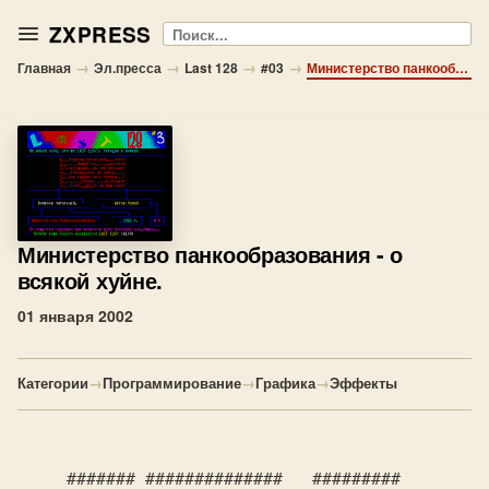
ZXPRESS
Поиск
→
→
→
→
Главная
Эл.пресса
Last 128
#03
Министерство панкообразования - о всякой хуйне.
Министерство панкообразования
- о
всякой хуйне.
01 января 2002
Категории
→
Программирование
→
Графика
→
Эффекты
     ####### ##############   #########   