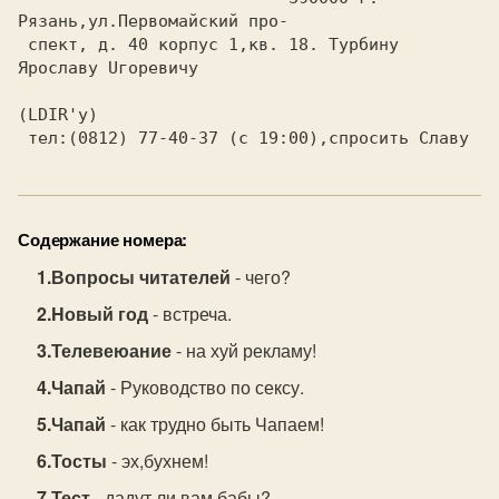
Рязань,ул.Первомайский про-

 спект, д. 40 корпус 1,кв. 18. Турбину 
Ярославу Uгоревичу       

(LDIR'у) 

Содержание номера:
Вопросы читателей
- чего?
Hовый год
- встреча.
Телевеюание
- на хуй рекламу!
Чапай
- Руководство по сексу.
Чапай
- как трудно быть Чапаем!
Тосты
- эх,бухнем!
Тест
- дадут ли вам бабы?