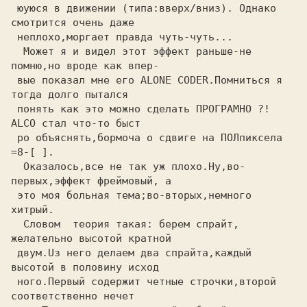
 юуюся в движении (типа:вверх/вниз). Однако 
смотрится очень даже

 неплохо,моргает правда чуть-чуть...                            

  Может я и видел этот
 эффект 
раньше-не 
помню,но вроде как впер-

 вые показал мне его ALONE CODER.Помниться я 
тогда долго пытался

 понять как это можно сделать 
ПРОГРАМНО ?!
ALCO стал что-то быст

 ро объяснять,бормоча 
о сдвиге на ПОЛпиксела
=8-[ ].            

  Оказалось,все не так уж плохо.Ну,во-
первых,эффект 
фреймовый,
 а

 это моя больная тема;во-вторых,немного 
хитрый.                 

  Словом  
теория такая: 
берем спрайт, 
желательно высотой кратной

 двум.Uз него делаем два спрайта,каждый 
 ного.Первый содержит четные строчки,второй 
соответственно нечет
