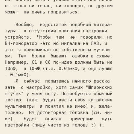
от этого ни тепло, ни холодно, но другим

может  не очень понравиться.

    Вообще,  недостаток подобной литера-

туры - в отсутствии описания настройки

устройств.  Чтобы  там  не  говорили, но

ВЧ-генератор -это не мигалка на ЛА3, и

это  я припоминаю по собственным мучени-

ям.  Тем  более  бывают  ошибки в схеме.

Например, C1 и C6 по-идее должны быть не

10пФ,  а 10нФ (т.е. 0.01мкФ, а еще лучше

- 0.1мкФ).

    Я  сейчас  попытаюсь немного расска-

зать  о настройке, хотя самих "Шпионских

штучек" у меня нету. Потребуется обычный

тестер  (как  будут вести себя китайские

мультиметры  я понятия не имею) и, жела-

тельно,  ВЧ детекторная головка (см. ни-

же).   Будет   описан   примерный   путь

настройки (пишу чисто из головы ;) ).
