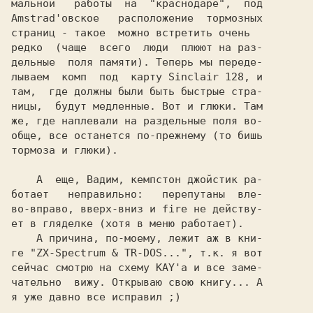
мальной   работы  на  "краснодаре",  под

Amstrad'овское   расположение  тормозных

страниц - такое  можно встретить очень

редко  (чаще  всего  люди  плюют на раз-

дельные  поля памяти). Теперь мы переде-

лываем  комп  под  карту Sinclair 128, и

там,  где должны были быть быстрые стра-

ницы,  будут медленные. Вот и глюки. Там

же, где наплевали на раздельные поля во-

обще, все останется по-прежнему (то бишь

тормоза и глюки).

    А  еще, Вадим, кемпстон джойстик ра-

ботает   неправильно:   перепутаны  вле-

во-вправо, вверх-вниз и fire не действу-

ет в гляделке (хотя в меню работает).

    А причина, по-моему, лежит аж в кни-

ге "ZX-Spectrum & TR-DOS...", т.к. я вот

сейчас смотрю на схему KAY'а и все заме-

чательно  вижу. Открываю свою книгу... А

я уже давно все исправил ;)
