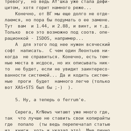
тревогу,  но ведь AY'шка уже стала дефи-

цитом, хотя горит намного реже...

    Конечно, от ВГ мы еще долго не отде-

лаемся, но пора бы подумать о ее замене.

Тут  вам  и 1.44, и 2.88, и винт, и т.д.

Только  все это возможно под соотв. опе-

рационкой - ISDOS, например...

    А  для этого под нее нужен всяческий

софт  написать.  С чем один Леонтьев ни-

когда  не справиться. Конечно, есть тем-

ные места в исдосе, но их описывать ник-

то  не будет, если не увидит заинтересо-

ванности системой... Да и кодить систем-

ные  проги  будет  намного легче (только

вот XAS+STS был бы ;-)  ).

    5. Ну, а теперь о ferrum'е.

    Серега, KrNews читают уже много где,

так  что лучше не ставить свои копирайты

где  попало  (ты ведь перепечатал статью

из  книги, хоть и указал это). Мне лично
