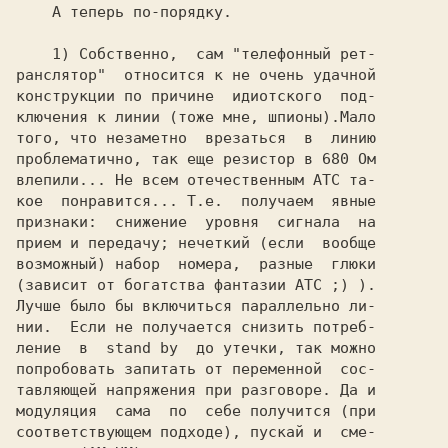
    А теперь по-порядку.

    1) Собственно,  сам "телефонный рет-

ранслятор"  относится к не очень удачной

конструкции по причине  идиотского  под-

ключения к линии (тоже мне, шпионы).Мало

того, что незаметно  врезаться  в  линию

проблематично, так еще резистор в 680 Ом

влепили... Не всем отечественным АТС та-

кое  понравится... Т.е.  получаем  явные

признаки:  снижение  уровня  сигнала  на

прием и передачу; нечеткий (если  вообще

возможный) набор  номера,  разные  глюки

(зависит от богатства фантазии АТС ;) ).

Лучше было бы включиться параллельно ли-

нии.  Если не получается снизить потреб-

ление  в  stand by  до утечки, так можно

попробовать запитать от переменной  сос-

тавляющей напряжения при разговоре. Да и

модуляция  сама  по  себе получится (при

соответствующем подходе), пускай и  сме-
