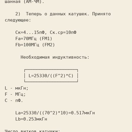
шанная (АМ-ЧМ).

    2)  Теперь о данных катушек. Принято

следующее:

    Cк=4...15пФ, Cк.ср=10пФ

    Fa=70МГц (FM1)

    Fb=100МГц (FM2)

      Необходимая индуктивность:

       ┌───────────────────┐

       │ L=25330/((F^2)*C) │

       └───────────────────┘

L - мкГн;

F - МГц;

C - пФ.

    La=25330/((70^2)*10)=0.517мкГн

    Lb=0.253мкГн

Число витков катушки:
