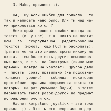
    3. Maks, приивеет ;).

    Не,  ну если ошибки для прикола - то

так и написать надо было. Или ты над на-

ми приколоться хотел ?

    Некоторый  процент ошибок всегда ос-

тается  (и  у нас), т.к. никто не платит

нам   за   скурпулезное   редактирование

текстов  (может,  еще ГОСТ'ы раскопать).

Тратить же на это лишнее время никому не

охота,  тем более есть другие немаловаж-

ные дела, в т.ч. на Спектруме (лично мне

времени  всегда не хватает). Другое дело

-  писать  сразу правильно (на подсозна-

тельном   уровне),   соблюдая  некоторые

простейшие  правила оформления текста (о

которых  не раз упоминал Вадим), а затем

перечитать текст разок-другой на предмет

исправления очепяток.

    Насчет kempstone joystick - это тоже

прикол  ;) . Это ты его неправильно дер-
