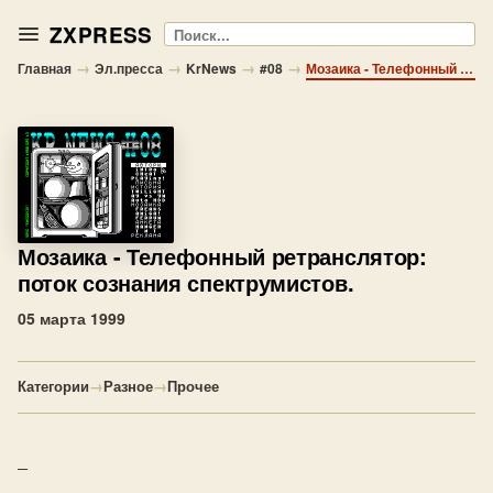
ZXPRESS
Поиск
→
→
→
→
Главная
Эл.пресса
KrNews
#08
Мозаика - Телефонный ретранслятор: поток сознания спектрумистов.
Мозаика
- Телефонный ретранслятор:
поток сознания спектрумистов.
05 марта 1999
Категории
→
Разное
→
Прочее
_
