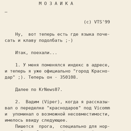
             М О З А И К А

_

                              (c) VTS'99

    Ну,  вот теперь есть где языка поче-

сать и клаву подолбать ;-)

    Итак, поехали...

    1. У меня поменялся индекс в адресе,

и теперь я уже официально "город Красно-

дар" ;). Теперь он - 350108.

    Далее по KrNews07.

    2.  Вадим (Viper), когда я рассказы-

вал о переделке "краснодаров" под Vicomm

и  упоминал о возможной несовместимости,

имелось ввиду следующее.

    Пишется  прога,  специально для нор-
