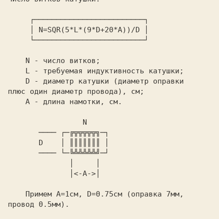
     ┌─────────────────────────┐

     │ N=SQR(5*L*(9*D+20*A))/D │

     └─────────────────────────┘

    N - число витков;

    L - требуемая индуктивность катушки;

    D - диаметр катушки (диаметр оправки

плюс один диаметр провода), см;

    A - длина намотки, см.

                 N

       ──── ┌─╔╦╦╦╦╦╗─┐

       D    │ ║║║║║║║ │

       ──── └─╚╩╩╩╩╩╝─┘

              │     │

              │<-A->│

    Примем A=1см, D=0.75см (оправка 7мм,

провод 0.5мм).
