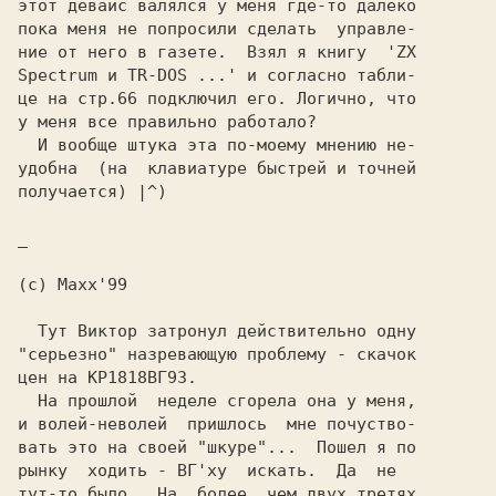
этот девайс валялся у меня где-то далеко

пока меня не попросили сделать  управле-

ние от него в газете.  Взял я книгу  'ZX

Spectrum и TR-DOS ...' и согласно табли-

це на стр.66 подключил его. Логично, что

у меня все правильно работало?

  И вообще штука эта по-моему мнению не-

удобна  (на  клавиатуре быстрей и точней

получается) |^)

_

(c) Maxx'99

  Тут Виктор затронул действительно одну

"серьезно" назревающую проблему - скачок

цен на КР1818ВГ93.

  На прошлой  неделе сгорела она у меня,

и волей-неволей  пришлось  мне почуство-

вать это на своей "шкуре"...  Пошел я по

рынку  ходить - ВГ'ху  искать.  Да  не

тут-то было.  На  более  чем двух третях
