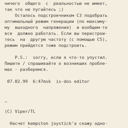
ничего  общего  с  реальностью не имеет,

так что не пугайтесь ;)

    Осталось подстроечником C3 подобрать

оптимальный режим генерации (по максиму-

му  выходного  напряжения)  и вообщем-то

все  должно работать. Если вы перестрои-

тесь  на  другую частоту (с помощью C5),

режим прийдется тоже подстроить.

    P.S.:  sorry, если я что-то упустил.

Пишите / спрашивайте о возникших пробле-

мах - разберемся.

 07.02.99  6:47msk  is-dos editor

_

(C) Viper/TL

  Насчет kempston joystick'а скажу одно-
