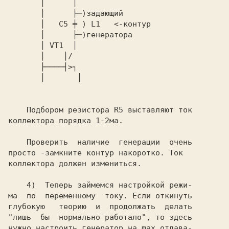
       │      │

       │      ├─)задающий

       │   C5 ╪ ) L1   <-контур

       │      ├─)генератора

       │ VT1  │

       │    │/

       ├────┤>┐

       │       │

    Подбором резистора R5 выставляют ток

коллектора порядка 1-2ма.

    Проверить  наличие  генерации  очень

просто -замкните контур накоротко. Ток

коллектора должен измениться.

    4)  Теперь займемся настройкой режи-

ма  по  переменному  току. Если откинуть

глубокую   теорию  и  продолжать  делать

"лишь  бы  нормально работало", то здесь

нужно настроить генератор на max отдава-
