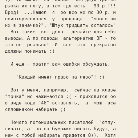
рынка их нету, а там где есть - 90 р.!!!

Бред!  ...Нашел  я  ее все же по 30 р. и

поинтересовался  у  продавца - "много ли

их в заначке?". "Штук тридцать осталось"

  Вот такие  вот дела - делайте для себя

выводы. А по поводы  альтернатив ВГ - то

это не  реально!  И  все  это  прекрасно

должны понимать :(

  И еще - хватит вам ошибки обсуждать.

    "Каждый имеет право на лево"! :)

  Вот у меня, например,  сейчас на клаве

"точка" не нажимается ;( - приходится ее

в виде кода "46" вставлять,  а  мож  все

сплошняком набирать ;)

  Нечего потенциальных писателей  "отпу-

гивать, а  по на бумажке писать будут, а

нам с тобой набирать придется 8)).  Хотя
