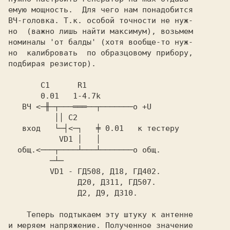
емую мощность.  Для чего нам понадобится

ВЧ-головка. Т.к. особой точности не нуж-

но  (важно лишь найти максимум), возьмем

номиналы 'от балды' (хотя вообще-то нуж-

но  калибровать  по образцовому прибору,

подбирая резистор).

       C1      R1

       0.01   1-4.7k

   ВЧ <─╫─┬───═══──┬───────o +U

          ││ C2

   вход   └─┤<─┐   ╪ 0.01   к тестеру

           VD1 │   │

  общ.<───┬────┴───┴───────o общ.

         ─┴─

         VD1 - ГД508, Д18, ГД402.

               Д20, Д311, ГД507.

               Д2, Д9, Д310.

    Теперь подтыкаем эту штуку к антенне

и меряем напряжение. Полученное значение
