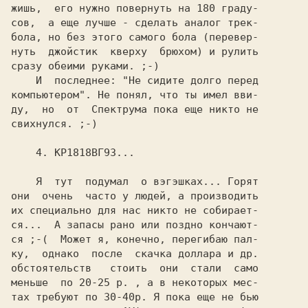
жишь,  его нужно повернуть на 180 граду-

сов,  а еще лучше - сделать аналог трек-

бола, но без этого самого бола (перевер-

нуть  джойстик  кверху  брюхом) и рулить

сразу обеими руками. ;-)

    И  последнее: "Не сидите долго перед

компьютером". Не понял, что ты имел вви-

ду,  но  от  Спектрума пока еще никто не

свихнулся. ;-)

    4. КР1818ВГ93...

    Я  тут  подумал  о вэгэшках... Горят

они  очень  часто у людей, а производить

их специально для нас никто не собирает-

ся...  А запасы рано или поздно кончают-

ся ;-(  Может я, конечно, перегибаю пал-

ку,  однако  после  скачка доллара и др.

обстоятельств   стоить  они  стали  само

меньше  по 20-25 р. , а в некоторых мес-

тах требуют по 30-40р. Я пока еще не бью
