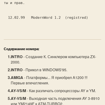
ты и прав. 

  12.02.99   ModernWord 1.2  (registred)

Содержание номера:
INTRO
- Создание К. Синклером компьютера ZX-
2000.
INTRO
- Прикол в WINDOWS'95.
AMIGA
- Платформы... Я приобрел A1200 !!!
Первые впечатления.
AY-VS/M
- Как различать сопроцессоры AY и YM.
AY-VS/M
- Выходная часть подключения AY 3-8910
или YM2149F к АТМ-TURBO2.