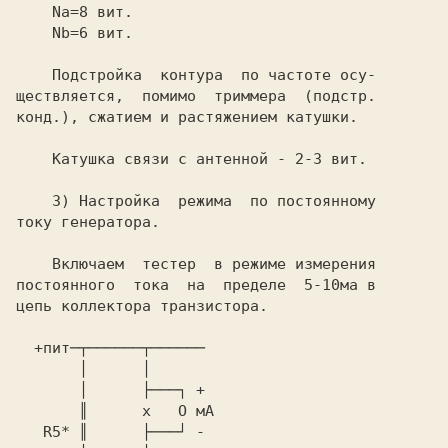
    Na=8 вит.

    Nb=6 вит.

    Подстройка  контура  по частоте осу-

ществляется,  помимо  триммера  (подстр.

конд.), сжатием и растяжением катушки.

    Катушка связи с антенной - 2-3 вит.

    3) Настройка  режима  по постоянному

току генератора.

    Включаем  тестер  в режиме измерения

постоянного  тока  на  пределе  5-10ма в

цепь коллектора транзистора.

  +пит─┬──────┬──────

       │      │

       │      ├───┐ +

       ║      x   O мА

   R5* ║      ├───┘ -
