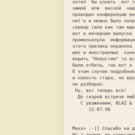
хотел  бы узнать  вот ч
зимой  или  весной  наш
проводил конференцию ве
net'e и можно было попа
сервер (или как там еще
вот в вечернем выпуске 
промелькнула  информаци
этого презика охраняла 
ших и иностранных  хаке
верить "Новостям" то вс
были отбиты, так вот я 
б этом случае подробнее
и новость стара, но вро
не разбирал.

 Ну, вот теперь все!

  До скорой встречи любимый "KrNews".

   С уважением, BLAZ & SHADE.

      12.07.98

Maxx> :-]] Спасибо на д
Ну а теперь по существу