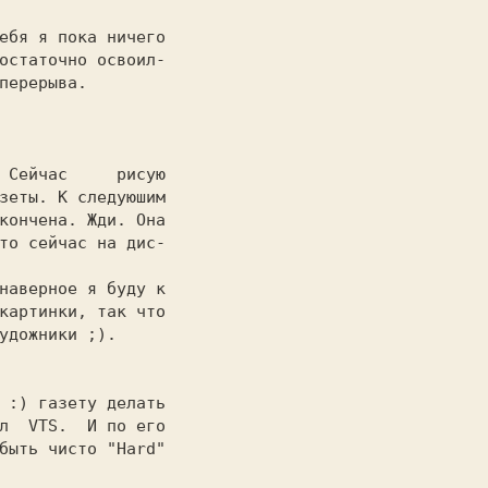
остаточно освоил-

перерыва.

зеты. К следуюшим

кончена. Жди. Она

то сейчас на дис-

картинки, так что

удожники ;).

л  VTS.  И по его

быть чисто "Hard"
