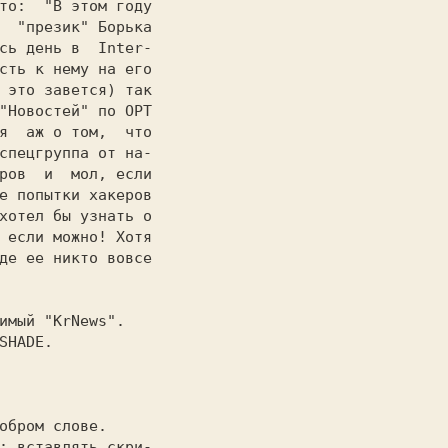
то:  "В этом году

  "презик" Борька

сь день в  Inter-

сть к нему на его

 это завется) так

"Новостей" по ОРТ

я  аж о том,  что

спецгруппа от на-

ров  и  мол, если

е попытки хакеров

хотел бы узнать о

 если можно! Хотя

де ее никто вовсе

обром слове.

: вставлять скри-
