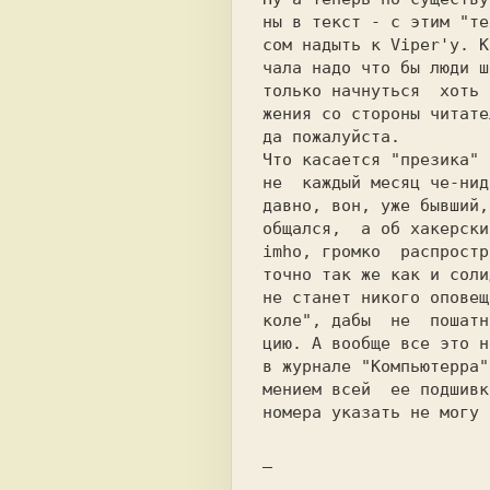
ны в текст - с этим "те
сом надыть к Viper'у. К
чала надо что бы люди ш
только начнуться  хоть 
жения со стороны читате
да пожалуйста.

Что касается "презика" 
не  каждый месяц че-нид
давно, вон, уже бывший,
общался,  а об хакерски
imho, громко  распростр
точно так же как и соли
не станет никого оповещ
коле", дабы  не  пошатн
цию. А вообще все это н
в журнале "Компьютерра"
мением всей  ее подшивк
номера указать не могу ;
_
