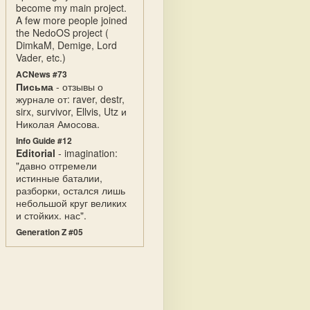
become my main project.
A few more people joined
the NedoOS project (
DimkaM, Demige, Lord
Vader, etc.)
ACNews #73
Письма
- отзывы о
журнале от: raver, destr,
sirx, survivor, Ellvis, Utz и
Николая Амосова.
Info Guide #12
Editorial
- imagination:
"давно отгремели
истинные баталии,
разборки, остался лишь
небольшой круг великих
и стойких. нас".
Generation Z #05