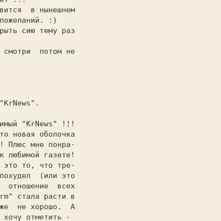
пожеланий. :)

то новая оболочка

! Плюс мне понра-

к любимой газете!

 это то, что тре-

похудел  (или это

  отношение  всех

rm" стала расти в

же  не хорошо.  А

 хочу отметить -
