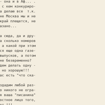
а делаю все  т.к.

не Москва мы и не

край плещется, не

азано...

а сколько номеров

 а какой при этом

ся еще одна газе-

выпусков, а потом

не безвременно?

 но хорошую!!!

о никого не огра-

я ваша "писанина"

остное лицо того,

ет !!!
