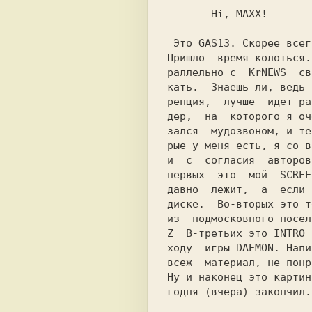
       Hi, MAXX!

 Это GAS13. Скорее всего ты меня знаешь.

Пришло  время колоться.
раллельно с  KrNEWS  св
кать.  Знаешь ли, ведь 
ренция,  лучше  идет ра
дер,  на  которого я оч
зался  мудозвоном, и те
рые у меня есть, я со в
и  с  согласия  авторов
первых  это  мой  SCREE
давно  лежит,  а  если 
диске.  Вo-вторых это т
из  подмосковного посел
Z  В-третьих это INTRO 
ходу  игры DAEMON. Напи
всеж  материал, не понр
Ну и наконец это картин
годня (вчера) закончил.
