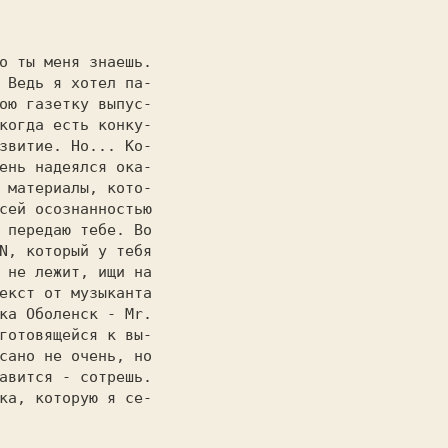
 Ведь я хотел па-

ою газетку выпус-

когда есть конку-

звитие. Но... Ко-

ень надеялся ока-

 материалы, кото-

сей осознанностью

 передаю тебе. Во

N, который у тебя

 не лежит, ищи на

екст от музыканта

ка Оболенск - Mr.

готовящейся к вы-

сано не очень, но

авится - сотрeшь.

ка, которую я се-
