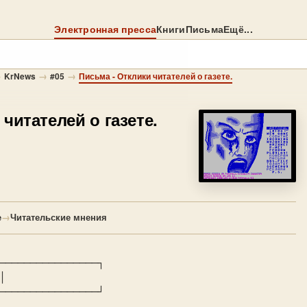
Электронная пресса
Книги
Письма
Ещё...
→
→
→
KrNews
#05
Письма - Отклики читателей о газете.
 читателей о газете.
е
→
Читательские мнения
────────────────┐



────────────────┘
