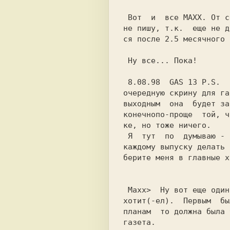
 Вот  и  все MAXX. От себя я пока ничего

не пишу, т.к.  еще не д
ся после 2.5 месячного 
 Ну все... Пока!

 8.08.98  GAS 13 P.S.   Cейчас     рисую

очередную скрину для га
выходным  она  будет за
конечнопо-проще  той, ч
ке, но тоже ничего.

 Я  тут  по  думываю - наверное я буду к

каждому выпуску делать 
берите меня в главные х
 Maxx>  Ну вот еще один :) газету делать

хотит(-ел).  Первым  бы
планам  то должна была 
газета.
