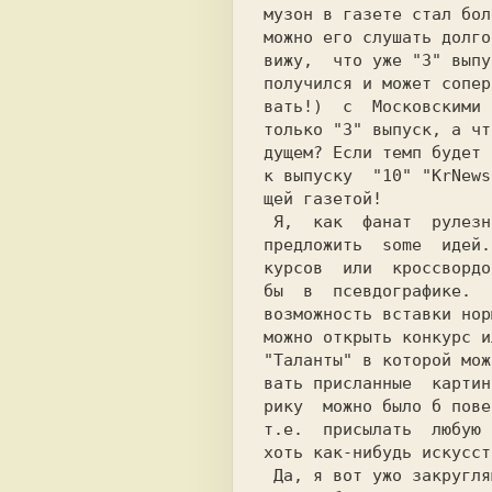
музон в газете стал бол
можно его слушать долго
вижу,  что уже "3" выпу
получился и может сопер
вать!)  с  Московскими 
только "3" выпуск, а чт
дущем? Если темп будет 
к выпуску  "10" "KrNews
щей газетой!

 Я,  как  фанат  рулезной  газеты,  хочу

предложить  some  идей.
курсов  или  кроссвордо
бы  в  псевдографике.  
возможность вставки нор
можно открыть конкурс и
"Таланты" в которой мож
вать присланные  картин
рику  можно было б пове
т.е.  присылать  любую 
хоть как-нибудь искусст
 Да, я вот ужо закругляюсь и на последок
