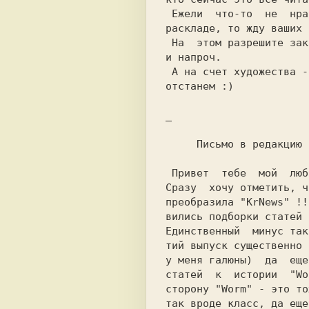
 Ежели  что-то  не  нравится  в нынешнем

раскладе, то жду ваших 
 На  этом разрешите закрыть сию тему раз

и напроч.

 А на счет художества - смотри  потом не

отстанем :)

_

     Письмо в редакцию "KrNews".

 Привет  тебе  мой  любимый "KrNews" !!!

Сразу  хочу отметить, ч
преобразила "KrNews" !!
вились подборки статей 
Единственный  минус так
тий выпуск существенно 
у меня галюны)  да  еще
статей  к  истории  "Wo
сторону "Worm" - это то
так вроде класс, да еще