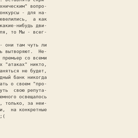
хническим" вопро-

онкурсы - для на-

евелились,  а как

какие-нибудь дви-

ля, то Мы - всег-

- они там чуть ли

ь вытворяют.  Не-

 премьер со всеми

х "атаках" никто,

аняться не будет,

дный банк никогда

ать о своем "про-

уть  свою репута-

емного освещалось

, только, за неи-

и,  на конкретные

(
