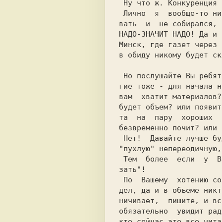
 Ну что ж. Конкуренция - она и в Аф... .

 Лично  я  вообще-то ни с кем конкуриро-

вать  и  не собирался, 
НАДО-ЗНАЧИТ НАДО! Да и 
Минск, где газет через 
в обиду никому будет ск
 Но послушайте Вы ребята сюда, да и дру-

гие тоже - для начала н
вам  хватит материалов?
будет объем? или появит
та  на  пару  хороших  
безвременно почит? или 
 Нет!  Давайте лучше будем делать одну -

"пухлую" непереодичную,
 Тем  более  если  у  Вас есть "что ска-

зать"!

 По  Вашему  хотению создадим любой раз-

дел, да и в объеме никт
ничивает,  пишите, и вс
обязательно  увидит рад
кто сейчас это все чита