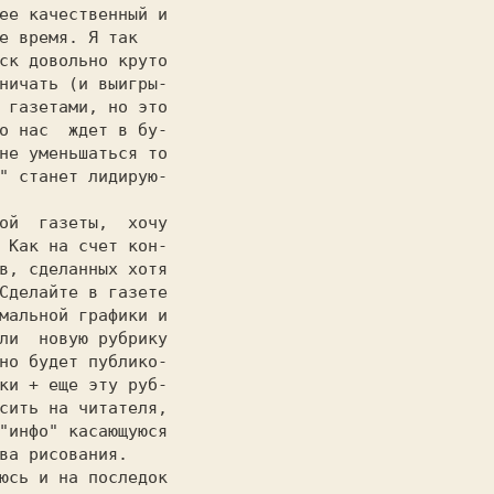
ее качественный и

е время. Я так

ск довольно круто

ничать (и выигры-

 газетами, но это

о нас  ждет в бу-

не уменьшаться то

" станет лидирую-

 Как на счет кон-

в, сделанных хотя

Сделайте в газете

мальной графики и

ли  новую рубрику

но будет публико-

ки + еще эту руб-

сить на читателя,

"инфо" касающуюся

ва рисования.
