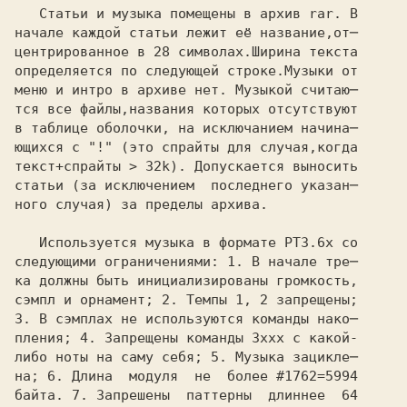
   Статьи и музыка помещены в архив 
rar. 
В

начале каждой статьи лежит её название,от─

центрированное в 
28 
символах.Ширина текста

определяется по следующей строке.Музыки от

меню и интро в архиве нет. Музыкой считаю─

тся все файлы,названия которых отсутствуют

в таблице оболочки, на исключанием начина─

ющихся с 
"!" 
(это спрайты для случая,когда

текст+спрайты > 32k). 
Допускается выносить 
статьи (за исключением  последнего указан─

ного случая) за пределы архива.

  Используется музыка в формате 
PT3.6x 
со

следующими ограничениями: 
1. 
В начале тре─ 
ка должны быть инициализированы громкость, 
сэмпл и орнамент; 
2. 
Темпы 
1, 2 
запрещены; 
3. 
В сэмплах не используются команды нако─ 
пления; 
4. 
Запрещены команды 
3xxx 
с какой- 
либо ноты на саму себя; 
5. 
Музыка зацикле─ 
на; 
6. 
Длина  модуля  не  более 
#1762=5994 
байта. 
7. 
Запрешены  паттерны  длиннее 
 64 