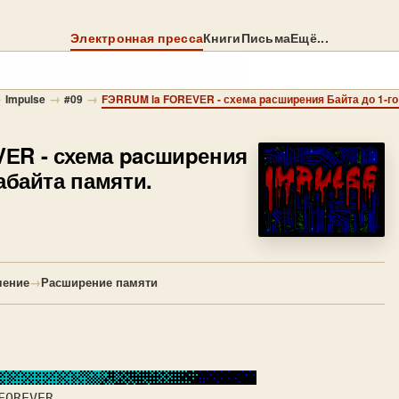
Электронная пресса
Книги
Письма
Ещё...
→
→
→
Impulse
#09
FЭRRUM la FОRЕVЕR - схема paсшиpения Байта до 1-го
VЕR
- схема paсшиpения
абайта памяти.
чение
→
Расширение памяти
FOREVER 