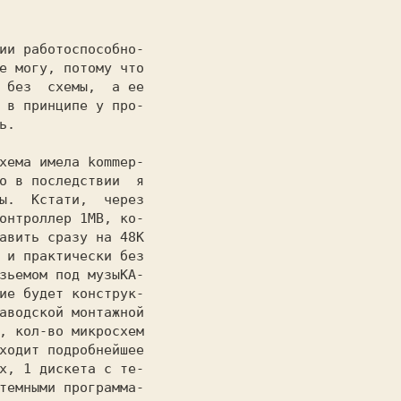
ии 
работоспособно-

е могу, потому что

 без  схемы,  a ее

 в принципе у про-

ь. 
хема имела kommep-

о в последствии  я

ы.  Кстати,  через

онтроллер 1MB, ко-

авить сразу на 48К

 и практически без

зьемом под музыКА-

ие будет конструк-

аводской монтажной

, кол-во микросхем

ходит подробнейшее

х, 1 дискета с те-

темными программа-
