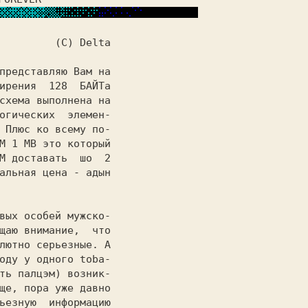
  (С) Delta

представляю Вам на

ирения  
схема выполнена на

огических  элемен-

 Плюс ко всему по-

M 1 MB 
M доставать  шо  2

альная цена - адын

вых особей мужскo-

лютно серьезные. 
А

оду у одного toba-

ть пaлцэм) возник-

ще, пора уже давно

ьезную  информацию
