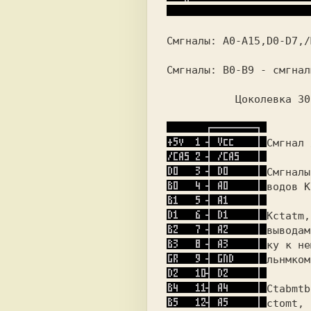
Cмгнaлы:
 A0-A15,D0-D7,/
Cмгнaлы:
 B0-B9
 - cмгнaл
 Цоколевка 30
Cмгнaл 
водов К
льнмкoм