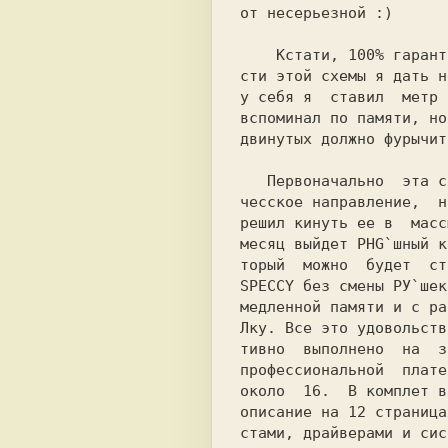
от несерьезной :) 
  Кстати, 
100% гарант
сти этой схемы я дать н
у себя я  ставил  метр 
вспоминал по памяти, но
двинутых должно фуpычит
 Первоначально  эта с
чесскoе направление,  н
решил кинуть ее в  масс
месяц выйдет PHG`шный к
торый  можно  будет  ст
SPECCY без смены РУ`шек
медленной памяти и с ра
Лку. Все это удовольств
тивно  выполнено  на  з
профессиональной  плате
около  16.  B кoмплет в
описание на 12 страница
стами, драйверами и сис