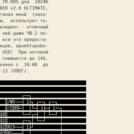
 TR-DOS для  1024К

DER v2.0 ULTIMATE,

и,  использует то-

езидент - отличный

 ней даже ЧВ-2 ло-

 все это предоста-

яцев, opuehtupobo-

 USD!  
При 
оптовой

 снижается до
оянно с  10:00  до

-12 /ОЛЕГ/. 