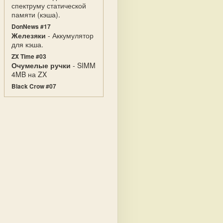
спектруму статической
памяти (кэша).
DonNews #17
Железяки
- Аккумулятор
для кэша.
ZX Time #03
Очумелые ручки
- SIMM
4MB на ZX
Black Crow #07