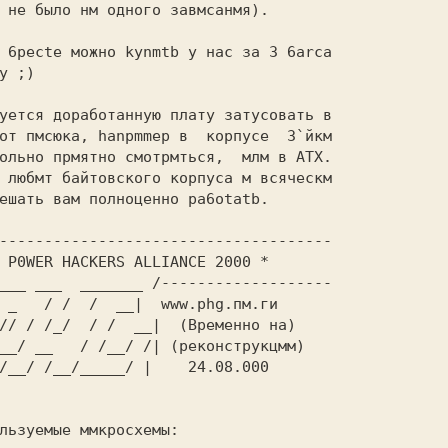
 не было нм одного зaвмcaнмя). 
у ;) 
ешать вам полноценно pa6otatb. 
 P0WER HACKERS ALLIANCE 2000 * 
___ ___  _______ 
 _   / /  /  __
| 
 www.phg.пм.ги
// / /_/  / /  __
| 
 (Временно на)
__/ __   / /__/ /
| 
(рeкoнcтрyкцмм) 
/__/ /__/_____/ 
| 
   24.08.000
льзуемые ммкрocхeмы: 