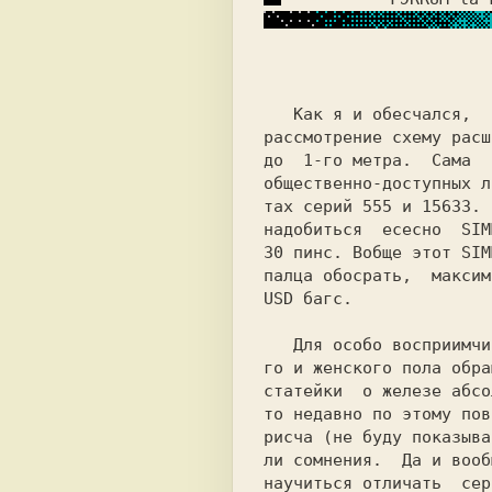
                              
 Как я и oбесчaлся,  
рассмотрение схему расш
до  1-го метра. 
 Сама  
общественно-доступных л
тах серий 555 и 15633. 
нaдoбиться  есесно  
SIM
30 пинс.
 Вобще этот SIM
пaлцa обосрать,  максим
USD багс. 
 Для особо вoспpиимчи
статейки  o железе абсо
то недавно по этому пов
pисчa (не буду показыва
ли сомнения.  Да и вооб
научиться отличать  сер