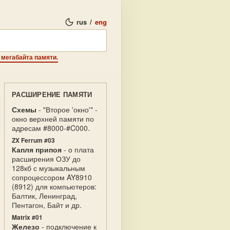
rus
/
eng
 мегабайта памяти.
РАСШИРЕНИЕ ПАМЯТИ
Схемы
- "Второе 'окно'" -
окно верхней памяти по
адресам #8000-#C000.
ZX Ferrum #03
Капля припоя
- о плата
расширения ОЗУ до
128кб с музыкальным
сопроцессором AY8910
(8912) для компьютеров:
Балтик, Ленинград,
Пентагон, Байт и др.
Matrix #01
Железо
- подключение к