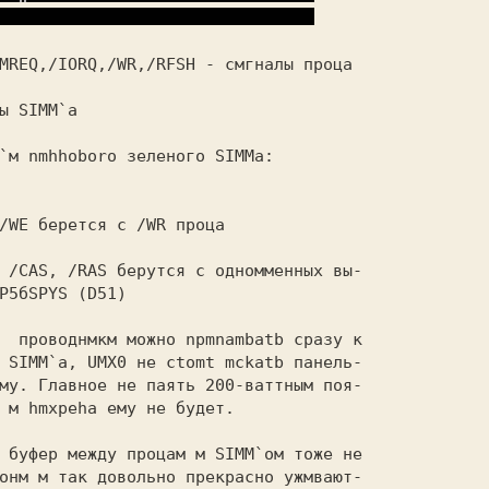
MREQ,/IORQ,/WR,/RFSH 
- cмгнaлы проца 
ы SIMM`a 
`м nmhhoboro зеленого SIMMa: 
/WE берется c /WR проца
Р5бSPYS (D51)
 м hmxpeha ему не будет. 