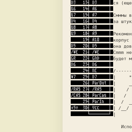
ся (еще
за штук
будет м
|     
*
| 
    _
| 
   / 
| 
  /  
| 
 /  _
| 
/__/ 
| 
 Испо