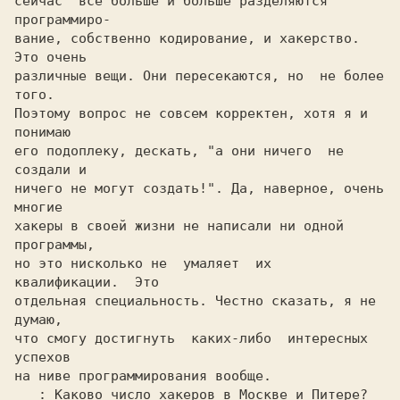
сейчас  все больше и больше разделяются 
программиро-

вание, собственно кодирование, и хакерство. 
Это очень

различные вещи. Они пересекаются, но  не более 
того.

Поэтому вопрос не совсем корректен, хотя я и 
понимаю

его подоплеку, дескать, "а они ничего  не  
создали и

ничего не могут создать!". Да, наверное, очень 
многие

хакеры в своей жизни не написали ни одной 
программы,

но это нисколько не  умаляет  их  
квалификации.  Это

отдельная специальность. Честно сказать, я не 
думаю,

что смогу достигнуть  каких-либо  интересных 
успехов

на ниве программирования вообще.

: Каково число хакеров в Москве и Питере?
