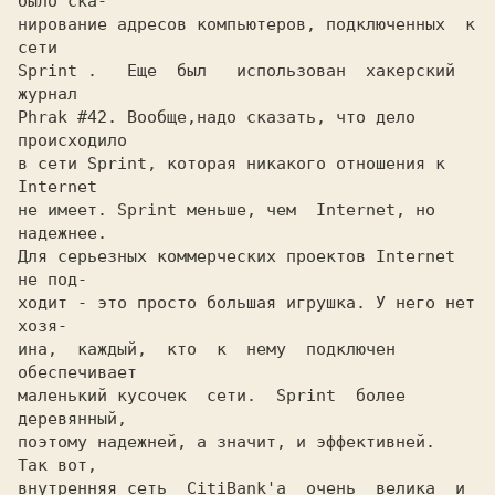
было ска-

нирование адресов компьютеров, подключенных  к  
сети

Sprint .   Еще  был   использован  хакерский  
журнал

Phrak #42. Вообще,надо сказать, что дело 
происходило

в сети Sprint, которая никакого отношения к 
Internet

не имеет. Sprint меньше, чем  Internet, но 
надежнее.

Для серьезных коммерческих проектов Internet 
не под-

ходит - это просто большая игрушка. У него нет 
хозя-

ина,  каждый,  кто  к  нему  подключен  
обеспечивает

маленький кусочек  сети.  Sprint  более  
деревянный,

поэтому надежней, а значит, и эффективней.  
Так вот,

внутренняя сеть  CitiBank'а  очень  велика  и  