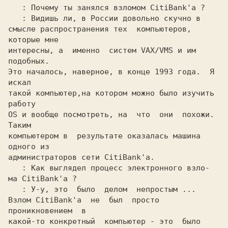
: Почему ты занялся взломом CitiBank'а ?

: Видишь ли, в России довольно скучно в

смысле распространения тех  компьютеров, 
которые мне

интересны, а  именно  систем VAX/VMS и им  
подобных.

Это началось, наверное, в конце 1993 года.  Я  
искал

такой компьютер,на котором можно было изучить 
работу

OS и вообще посмотреть, на  что  они  похожи.  
Таким

компьютером в  результате оказалась машина 
одного из

администраторов сети CitiBank'а.

: Как выглядел процесс электронного взло-

ма CitiBank'а ?

: У-у, это  было  делом  непростым ...

Взлом CitiBank'а  не  был  просто  
проникновением  в

какой-то конкретный  компьютер - это  было  