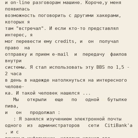
и on-line разговорам машине. Короче,у меня 
появилась

возможность поговорить с другими хакерами, 
которых я

там "встречал". И если кто-то представлял 
интерес, я

мог перевести ему credits, и  он  получал  
право  на

отправку и прием e-mail  и  передачу  фаилов  
внутри

системы. Я стал использовать эту BBS по 1,5 - 
2 часа

в день в надежде натолкнуться на интересного 
челове-

ка. И такой человек нашелся ...

   Мы   открыли   еще   по   одной   бутылке   
пива,

и   он   продолжал :

: Я занялся изучением электронной почты

одного  из  администраторов   сети  CitiBank'а 
, и с
