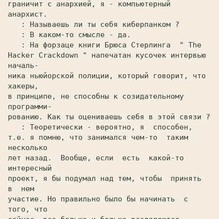
граничит с анархией, я - компьютерный 
анархист.

: Называешь ли ты себя киберпанком ?

: В каком-то смысле - да.

: На форзаце книги Брюса Стерлинга  " The

Hacker Crackdown " напечатан кусочек интервью 
началь-

ника ньюйорской полиции, который говорит, что 
хакеры,

в принципе, не способны к созидательному  
программи-

рованию. Как ты оцениваешь себя в этой связи ?

: Теоретически - вероятно, я  способен,

т.е. я помню, что занимался чем-то  таким  
несколько

лет назад.  Вообще, если  есть  какой-то  
интересный

проект, я бы подумал над тем, чтобы  принять  
в  нем

участие. Но правильно было бы начинать  с  
того, что
