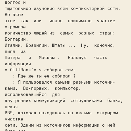
долгое и

тщательное изучение всей компьюьтерной сети. 
Во всем

этом  так  или   иначе  принимало  участие  
огромное

количество людей из  самых  разных  стран: 
Болгарии,

Италии, Бразилии, Штаты ...  Ну,  конечно,  
пипл  из

Питера   и   Москвы .   Большую   часть   
информации

о CitiBank'е я собирал сам.

: Где же ты ее собирал ?

: Я пользовался самыми разными источни-

ками.  Во-первых,  компьютер,  
использовавшийся  для

внутренних коммуникаций  сотрудниками  банка,  
некая

BBS, которая находилась на весьма  открыром  
участке

сети. Одним из источников информации о ней 