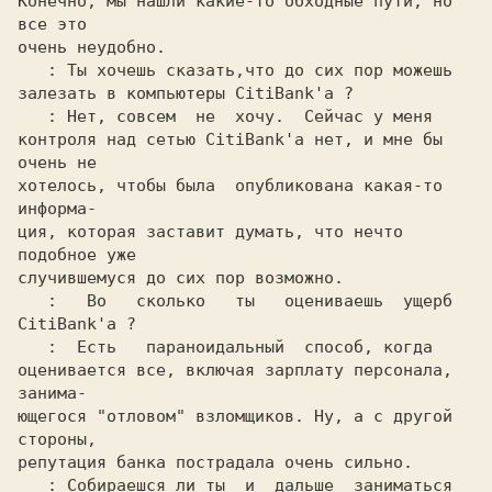
Конечно, мы нашли какие-то обходные пути, но 
все это

очень неудобно.

: Ты хочешь сказать,что до сих пор можешь

залезать в компьютеры CitiBank'а ?

: Нет, совсем  не  хочу.  Сейчас у меня

контроля над сетью CitiBank'а нет, и мне бы 
очень не

хотелось, чтобы была  опубликована какая-то 
информа-

ция, которая заставит думать, что нечто 
подобное уже

случившемуся до сих пор возможно.

:   Во   сколько   ты   оцениваешь  ущерб

CitiBank'а ?

:  Есть   параноидальный  способ, когда

оценивается все, включая зарплату персонала, 
занима-

ющегося "отловом" взломщиков. Ну, а с другой 
стороны,

репутация банка пострадала очень сильно.

: Собираешся ли ты  и  дальше  заниматься
