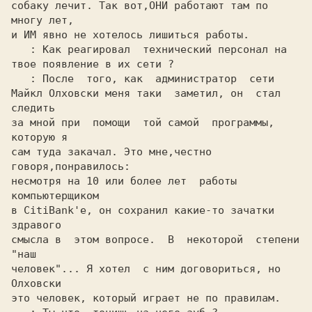
собаку лечит. Так вот,ОНИ работают там по 
многу лет,

и ИМ явно не хотелось лишиться работы.

: Как реагировал  технический персонал на

твое появление в их сети ?

: После  того, как  администратор  сети

Майкл Олховски меня таки  заметил, он  стал  
следить

за мной при  помощи  той самой  программы, 
которую я

сам туда закачал. Это мне,честно 
говоря,понравилось:

несмотря на 10 или более лет  работы  
компьютерщиком

в CitiBank'е, он сохранил какие-то зачатки  
здравого

смысла в  этом вопросе.  В  некоторой  степени  
"наш

человек"... Я хотел  с ним договориться, но 
Олховски

это человек, который играет не по правилам.
