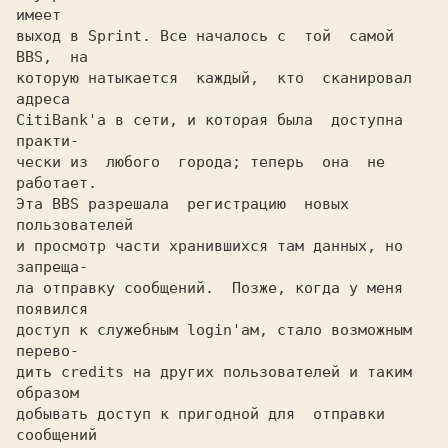
имеет

выход в Sprint. Все началось с  той  самой  
BBS,  на

которую натыкается  каждый,  кто  сканировал  
адреса

CitiBank'а в сети, и которая была  доступна  
практи-

чески из  любого  города; теперь  она  не  
работает.

Эта BBS разрешала  регистрацию  новых  
пользователей

и просмотр части хранившихся там данных, но 
запреща-

ла отправку сообщений.  Позже, когда у меня 
появился

доступ к служебным login'ам, стало возможным 
перево-

дить credits на других пользователей и таким 
образом

добывать доступ к пригодной для  отправки  
сообщений
