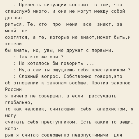
: Прелесть ситуации состоит  в том, что

спецслужб много, и они не могут между собой  
догово-

риться. Те, кто  про  меня  все  знают, за  
мной  не

охотятся, а те, которые не знают,может быть,и 
хотели

бы знать, но, увы, не дружат с первыми.

: Так кто же они ?

: Не хотелось бы говорить ...

: Ну,а сам ты ощущаешь себя преступником ?

: Сложный вопрос. Собственно говоря,это

об отношении к законам вообще. Против законов 
России

я ничего не совершил, а если  рассуждать  
глобально,

то как человек, считающий  себя  анархистом, я  
могу

считать себя преступником. Есть какие-то вещи, 
кото-

рые я считаю совершенно недопустимыми  для  