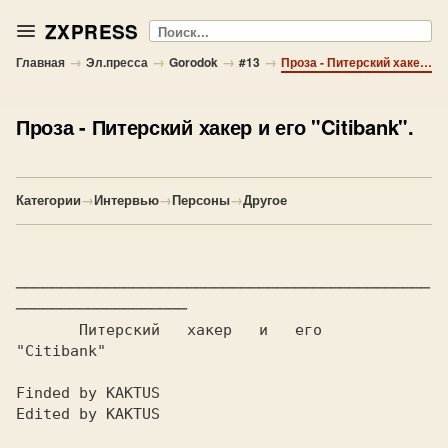
ZXPRESS
Поиск
→
→
→
→
Главная
Эл.пресса
Gorodok
#13
Проза - Питерский хакер и его "Citibank".
Проза
- Питерский хакер и его "Citibank".
Категории
→
Интервью
→
Персоны
→
Другое
──────────────────────────────────────────────
───────────────────

       Питерский   хакер   и   его   
"Citibank"

Finded by KAKTUS

Edited by KAKTUS
