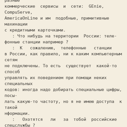
разные

коммерческие  сервисы  и  сети:  GEnie,  
CompuServe,

AmericaOnLine и им  подобные, примитивные  
махинации

с кредитными карточками.

: Что нибудь на территории  России: теле-

фонные станции например ?

:  К   сожалению,  телефонные   станции

в России, как правило, ни к каким компьютерным 
сетям

не подключены. То есть  существует  какой-то  
способ

управлять их поведением при помощи неких 
специальных

кодов: иногда надо добирать специальные цифры, 
посы-

лать какую-то частоту, но я не имею доступа  к 
такой

нформации.

:   Охотятся   ли   за  тобой  российские

спецслужбы ?
