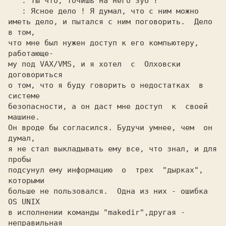
: Ты что, точишь на него зуб ?

: Ясное дело ! Я думал, что с ним можно

иметь дело, и пытался с ним поговорить.  Дело 
в том,

что мне был нужен доступ к его компьютеру, 
работающе-

му под VAX/VMS, и я хотел  с  Олховски  
договориться

о том, что я буду говорить о недостатках  в  
системе

безопасности, а он даст мне доступ  к  своей 
машине.

Он вроде бы согласился. Будучи умнее, чем  он 
думал,

я не стал выкладывать ему все, что знал, и для 
пробы

подсунул ему информацию  о  трех  "дырках", 
которыми

больше не пользовался.  Одна из них - ошибка 
OS UNIX

в исполнении команды "makedir",другая - 
неправильная
