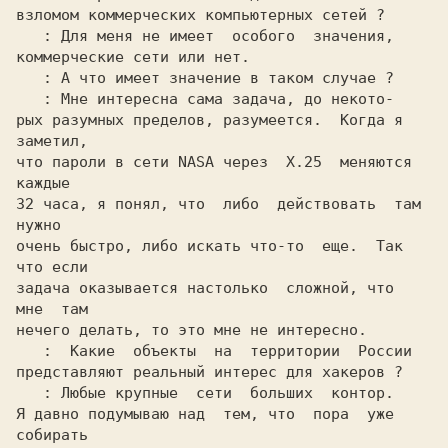
взломом коммерческих компьютерных сетей ?

: Для меня не имеет  особого  значения,

коммерческие сети или нет.

: А что имеет значение в таком случае ?

: Мне интересна сама задача, до некото-

рых разумных пределов, разумеется.  Когда я 
заметил,

что пароли в сети NASA через  X.25  меняются  
каждые

32 часа, я понял, что  либо  действовать  там  
нужно

очень быстро, либо искать что-то  еще.  Так 
что если

задача оказывается настолько  сложной, что  
мне  там

нечего делать, то это мне не интересно.

:  Какие  объекты  на  территории  России

представляют реальный интерес для хакеров ?

: Любые крупные  сети  больших  контор.

Я давно подумываю над  тем, что  пора  уже  
собирать
