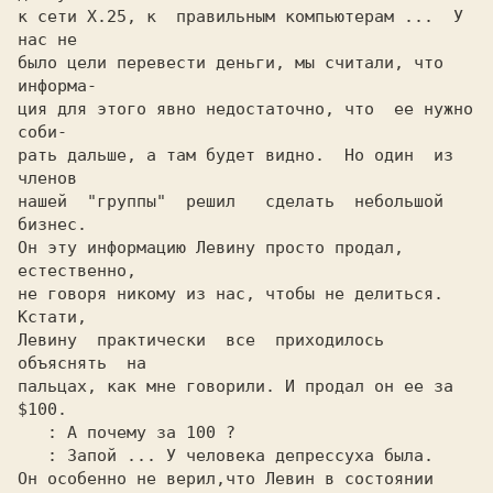
к сети X.25, к  правильным компьютерам ...  У 
нас не

было цели перевести деньги, мы считали, что 
информа-

ция для этого явно недостаточно, что  ее нужно 
соби-

рать дальше, а там будет видно.  Но один  из  
членов

нашей  "группы"  решил   сделать  небольшой  
бизнес.

Он эту информацию Левину просто продал, 
естественно,

не говоря никому из нас, чтобы не делиться.  
Кстати,

Левину  практически  все  приходилось  
объяснять  на

пальцах, как мне говорили. И продал он ее за 
$100.

: А почему за 100 ?

: Запой ... У человека депрессуха была.

Он особенно не верил,что Левин в состоянии 