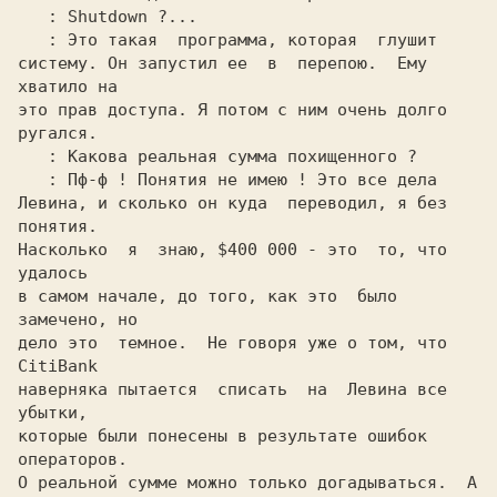
: Shutdown ?...

: Это такая  программа, которая  глушит

систему. Он запустил ее  в  перепою.  Ему 
хватило на

это прав доступа. Я потом с ним очень долго 
ругался.

: Какова реальная сумма похищенного ?

: Пф-ф ! Понятия не имею ! Это все дела

Левина, и сколько он куда  переводил, я без 
понятия.

Насколько  я  знаю, $400 000 - это  то, что  
удалось

в самом начале, до того, как это  было  
замечено, но

дело это  темное.  Не говоря уже о том, что 
CitiBank

наверняка пытается  списать  на  Левина все  
убытки,

которые были понесены в результате ошибок 
операторов.

О реальной сумме можно только догадываться.  А 