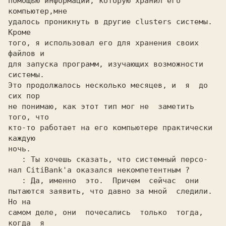
помощью информации, которую хранил его 
компьютер,мне

удалось проникнуть в другие clusters системы.  
Кроме

того, я использовал его для хранения своих  
файлов и

для запуска программ, изучающих возможности 
системы.

Это продолжалось несколько месяцев, и  я  до 
сих пор

не понимаю, как этот тип мог не  заметить  
того, что

кто-то работает на его компьютере практически 
каждую

ночь.

: Ты хочешь сказать, что системный персо-

нал CitiBank'а оказался некомпетентным ?

: Да, именно  это.  Причем  сейчас  они

пытаются заявить, что давно за мной  следили.  
Но на

самом деле, они  почесались  только  тогда, 
когда  я
