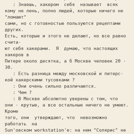
: Знаешь, хакером  себя  называет  всяк

кому не лень, полно людей, которые ничего не 
"ломают"

сами, но с готовностью пользуются рецептами  
других.

Есть, которые и этого не делают, но все равно 
счита-

ют себя хакерами.  Я  думаю, что настоящих 
хакеров в

Питере около десятка, а б Москве человек 20 - 
30.

: Есть разница между московской и питерс-

кой хакерскими тусовками ?

: Они очень сильно различаются.

: Чем ?

: В Москве абсолютно уверены с том, что

они - крутые, а все остальные ничего не умеют. 
Кроме

того, они  утверждают, что  невозможно  
работать  на

Sun'овском workstation'е: на нем "Солярис" не  