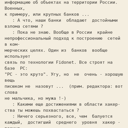
информацию об объектах на территории России. 
Военных,

к примеру, или крупных банков ...

: А что, наши банки  обладают  достойными

взлома сетями ?

: Пока не знаю. Вообще в России  крайне

непрофессиональный подход к построению  сетей 
в ком-

мерческих целях. Один из  банков  вообще  
использует

связь по технологии Fidonet. Все строят на 
базе  PC:

"PC - это круто". Угу, но  не  очень - хорошую  
вещь

писюком не  назовут ...  (прим. редактора: вот 
слова

не мальчика, но мужа !-)

: Какими еще достижениями в области хакер-

ства ты можешь похвастаться ?

: Ничего серьезного, все, чем  балуется

каждый,  достигший  среднего  уровня  хакер - 