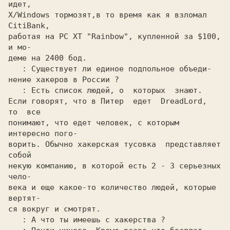
идет,

X/Windows тормозят,в то время как я взломал 
CitiBank,

работая на PC XT "Rainbow", купленной за $100, 
и мо-

деме на 2400 бод.

: Существует ли единое подпольное объеди-

нение хакеров в России ?

: Есть список людей, о  которых  знают.

Если говорят, что в Питер  едет  DreadLord,  
то  все

понимают, что едет человек, с которым 
интересно пого-

ворить. Обычно хакерская тусовка  представляет 
собой

некую компанию, в которой есть 2 - 3 серьезных 
чело-

века и еще какое-то количество людей, которые 
вертят-

ся вокруг и смотрят.

: А что ты имеешь с хакерства ?
