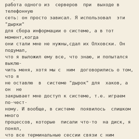
работа одного из  серверов  при  выходе в 
телефонную

сеть: он просто зависал. Я использовал  эти  
"дырки"

для сбора информации о системе, а в тот 
момент,когда

они стали мне не нужны,сдал их Олховски. Он 
подумал,

что я выложил ему все, что знаю, и попытался  
выклю-

чить меня, хотя мы с  ним  договорились о том, 
что я

не оставлю  в  системе "дырок" для  хаков, а  
он  не

закрывает мне доступ к системе, т.е. играем 
по-чест-

ному. И вообще, в системе  появилось  слишком  
много

процессов, которые  писали что-то  на диск, я 
понял,

что все терминальные сессии связи с ним 