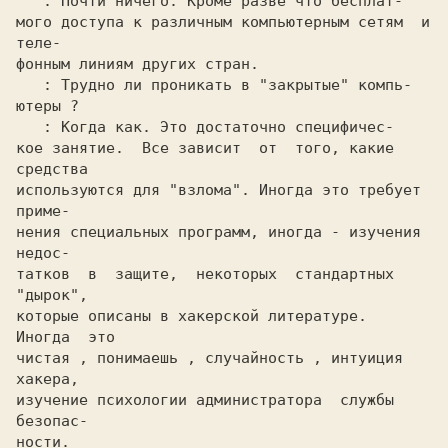
: Почти ничего. Кроме разве что бесплат-

мого доступа к различным компьютерным сетям  и 
теле-

фонным линиям других стран.

: Трудно ли проникать в "закрытые" компь-

ютеры ?

: Когда как. Это достаточно специфичес-

кое занятие.  Все зависит  от  того, какие  
средства

используются для "взлома". Иногда это требует 
приме-

нения специальных программ, иногда - изучения 
недос-

татков  в  защите,  некоторых  стандартных  
"дырок",

которые описаны в хакерской литературе.  
Иногда  это

чистая , понимаешь , случайность , интуиция  
хакера,

изучение психологии администратора  службы  
безопас-

ности.
