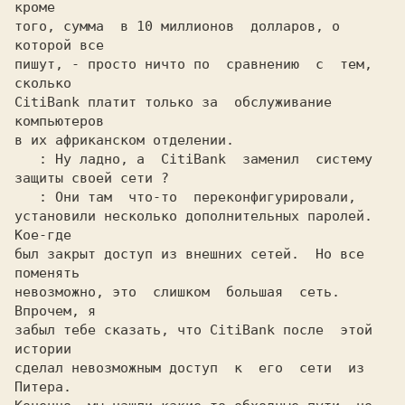
кроме

того, сумма  в 10 миллионов  долларов, о 
которой все

пишут, - просто ничто по  сравнению  с  тем, 
сколько

CitiBank платит только за  обслуживание  
компьютеров

в их африканском отделении.

: Ну ладно, а  CitiBank  заменил  систему

защиты своей сети ?

: Они там  что-то  переконфигурировали,

установили несколько дополнительных паролей. 
Кое-где

был закрыт доступ из внешних сетей.  Но все 
поменять

невозможно, это  слишком  большая  сеть.  
Впрочем, я

забыл тебе сказать, что CitiBank после  этой 
истории

сделал невозможным доступ  к  его  сети  из  
Питера.
