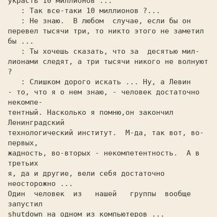
украсть 10 миллионов ...

: Так все-таки 10 миллионов ?...

: Не знаю.  В любом  случае, если бы он

перевел тысячи три, то никто этого не заметил 
бы ...

: Ты хочешь сказать, что за  десятью мил-

лионами следят, а три тысячи никого не волнуют 
?

: Слишком дорого искать ... Ну, а Левин

- то, что я о нем знаю, - человек достаточно 
некомпе-

тентный. Насколько я помню,он закончил 
Ленинградский

технологический институт.  М-да, так вот, во-
первых,

жадность, во-вторых - некомпетентность.  А в 
третьих

я, да и другие, вели себя достаточно 
неосторожно ...

Один  человек  из   нашей   группы  вообще  
запустил

shutdown на одном из компьютеров ...
