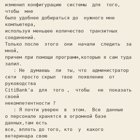
изменил конфигурацию  системы  для  того, 
чтобы  мне

было удобнее добираться до  нужного мне  
компьютера,

используя меньшее количество  транзитных 
соединений.

Только после  этого  они  начали  следить  за  
мной,

причем при помощи программ,которые я сам туда 
залил.

: Не  думаешь  ли  ты, что  администратор

сети  просто скрыл  твое  появление  от  
руководства

CitiBank'а  для  того ,  чтобы   не  показать  
своей

некомпетентности ?

: Я почти уверен  в  этом.  Все  данные

о персонале хранятся в огромной базе 
данных,там есть

все, вплоть до того, кто  у  какого  
ветеринара свою
