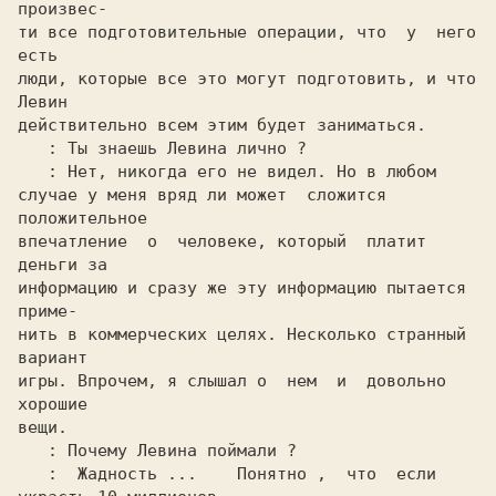
произвес-

ти все подготовительные операции, что  у  него  
есть

люди, которые все это могут подготовить, и что 
Левин

действительно всем этим будет заниматься.

: Ты знаешь Левина лично ?

: Нет, никогда его не видел. Но в любом

случае у меня вряд ли может  сложится  
положительное

впечатление  о  человеке, который  платит  
деньги за

информацию и сразу же эту информацию пытается 
приме-

нить в коммерческих целях. Несколько странный 
вариант

игры. Впрочем, я слышал о  нем  и  довольно  
хорошие

вещи.

: Почему Левина поймали ?

:  Жадность ...    Понятно ,  что  если
