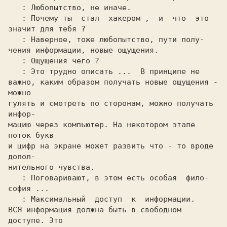
: Любопытство, не иначе.

: Почему ты  стал  хакером ,  и  что  это

значит для тебя ?

: Наверное, тоже любопытство, пути полу-

чения информации, новые ощущения.

: Ощущения чего ?

: Это трудно описать ...  В принципе не

важно, каким образом получать новые ощущения - 
можно

гулять и смотреть по сторонам, можно получать 
инфор-

мацию через компьютер. На некотором этапе 
поток букв

и цифр на экране может развить что - то вроде 
допол-

нительного чувства.

: Поговаривают, в этом есть особая  фило-

софия ...

: Максимальный  доступ  к  информации.

ВСЯ информация должна быть в свободном 
доступе. Это
