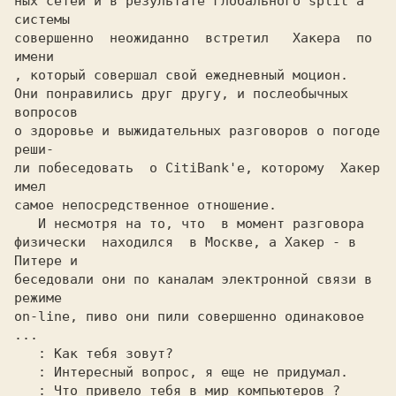
ных сетей и в результате глобального split'а 
системы

совершенно  неожиданно  встретил   Хакера  по  
, который совершал свой ежедневный моцион.

Они понравились друг другу, и послеобычных  
вопросов

о здоровье и выжидательных разговоров о погоде 
реши-

ли побеседовать  о CitiBank'е, которому  Хакер  
имел

самое непосредственное отношение.

   И несмотря на то, что 
 в момент разговора

физически  находился  в Москве, а Хакер - в 
Питере и

беседовали они по каналам электронной связи в 
режиме

on-line, пиво они пили совершенно одинаковое 
...

: Как тебя зовут?

: Интересный вопрос, я еще не придумал.

: Что привело тебя в мир компьютеров ?
