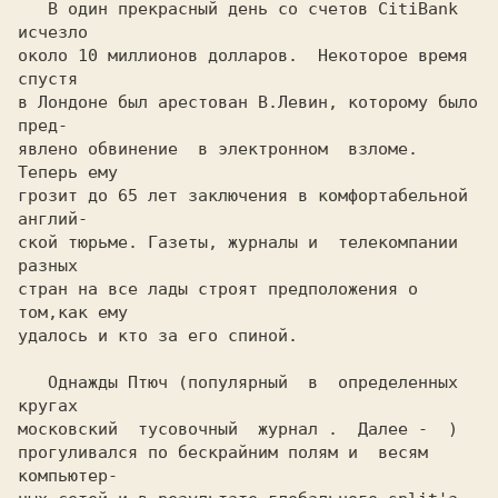
   В один прекрасный день со счетов CitiBank 
исчезло

около 10 миллионов долларов.  Некоторое время 
спустя

в Лондоне был арестован В.Левин, которому было 
пред-

явлено обвинение  в электронном  взломе.  
Теперь ему

грозит до 65 лет заключения в комфортабельной 
англий-

ской тюрьме. Газеты, журналы и  телекомпании  
разных

стран на все лады строят предположения о 
том,как ему

удалось и кто за его спиной.

   Однажды Птюч (популярный  в  определенных  
кругах

московский  тусовочный  журнал .  Далее - 
 )

прогуливался по бескрайним полям и  весям 
компьютер-
