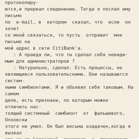
протоколиру-

ются,и прервал соединение. Тогда я послал ему 
письмо

по  e-mail, в  котором  сказал, что  если  он  
хочет

со мной связаться, то пусть  отправит  мне 
письмо на

мой адрес в сети CitiBank'а.

: А правда ли, что ты сделал себя невиди-

мым для администраторов ?

: Натурально, сделал. Есть процессы, не

являющиеся пользовательскими. Они называются 
систем-

ными симбионтами. Я и объявил себя таковым. На 
самом

деле, есть признаки, по которым можно  
отличить нас-

тоящий системный  симбионт  от  фальшивого, 
Олховски

этого не умел. Он был весьма озадачен,когда я 
вызвал
