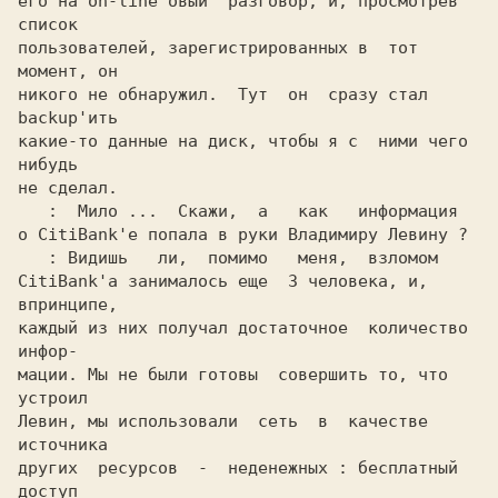
его на on-line'овый  разговор, и, просмотрев  
список

пользователей, зарегистрированных в  тот  
момент, он

никого не обнаружил.  Тут  он  сразу стал 
backup'ить

какие-то данные на диск, чтобы я с  ними чего 
нибудь

не сделал.

:  Мило ...  Скажи,  а   как   информация

о CitiBank'е попала в руки Владимиру Левину ?

: Видишь   ли,  помимо   меня,  взломом

CitiBank'а занималось еще  3 человека, и, 
впринципе,

каждый из них получал достаточное  количество 
инфор-

мации. Мы не были готовы  совершить то, что  
устроил

Левин, мы использовали  сеть  в  качестве  
источника

других  ресурсов  -  неденежных : бесплатный  
доступ
