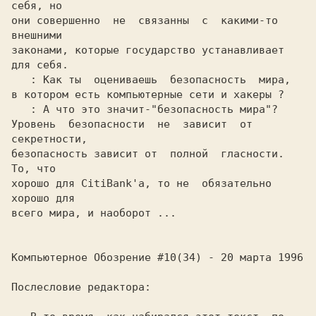
себя, но

они совершенно  не  связанны  с  какими-то  
внешними

законами, которые государство устанавливает 
для себя.

: Как ты  оцениваешь  безопасность  мира,

в котором есть компьютерные сети и хакеры ?

: А что это значит-"безопасность мира"?

Уровень  безопасности  не  зависит  от  
секретности,

безопасность зависит от  полной  гласности.  
То, что

хорошо для CitiBank'а, то не  обязательно 
хорошо для

всего мира, и наоборот ...

Компьютерное Обозрение #10(34) - 20 марта 1996

Послесловие редактора:
