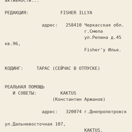
активности...

РЕДАКЦИЯ:            FISHER ILLYA

              адрес:   258410 Черкасская обл.

                              г.Смела

                              ул.Репина д.45 
кв.96,

                              Fisher'у Илье.

КОДИНГ:     ТАРАС (СЕЙЧАС В ОТПУСКЕ)

РЕАЛЬНАЯ ПОМОЩЬ

   И СОВЕТЫ:         KAKTUS

                  (Константин Аржанов)

              адрес:   320074 г.Днепропетровск

ул.Дальневосточная 107,

                              KAKTUS.
