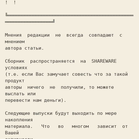
!  !

╚═════════════════════════════════════════════
═════════════════╝

Мнения  редакции  не  всегда  совпадают  с  
мнением

автора статьи.

Сборник  распространяется  на  SHAREWARE 
условиях

(т.е. если Вас замучает совесть что за такой 
продукт

авторы  ничего  не  получили, то можете 
выслать или

перевести нам деньги).

Следующие выпуски будут выходить по мере 
накопления

материала.   Что   во   многом   зависит  от  
Вашей
