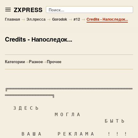
ZXPRESS
Поиск
→
→
→
→
Главная
Эл.пресса
Gorodok
#12
Credits - Напоследок...
Credits
- Напоследок...
Категории
→
Разное
→
Прочее
╔═════════════════════════════════════════════
═════════════════╗

   З Д Е С Ь

                  М О Г Л А

                                    Б Ы Т Ь

      В А Ш А      Р Е К Л А М А     !  !  !  