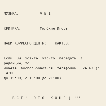
МУЗЫКА:          V B I

КРИТИКА:         Милёхин Игорь

НАШИ КОРРЕСПОНДЕНТЫ:    KAKTUS.

Если  Вы  хотите  что-то  передать  в  
редакцию, то

можете  воспользоваться  телефоном 3-24-63 (с 
14:00

до 15:00, с 19:00 до 21:00).

──────────────────────────────────────────────
───────────────────

    В С Ё !   Э Т О   К О Н Е Ц !!!!

──────────────────────────────────────────────