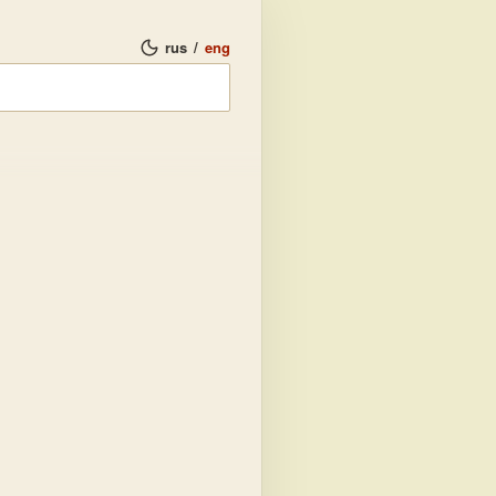
rus
/
eng