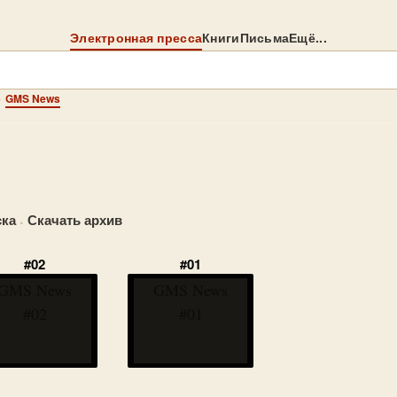
Электронная пресса
Книги
Письма
Ещё...
→
GMS News
ка
·
Скачать архив
#02
#01
GMS News
GMS News
#02
#01