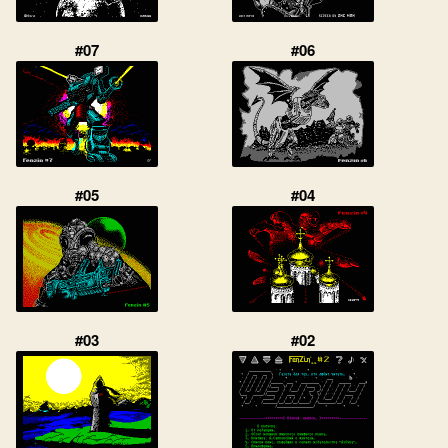
#07
#06
#05
#04
#03
#02