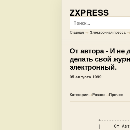
ZXPRESS
Поиск
→
Главная
Электронная пресса
От автора
- И не 
делать свой журн
электронный.
05 августа 1999
Категории
→
Разное
→
Прочее
           +-------------------+

           |     От Автора     |
