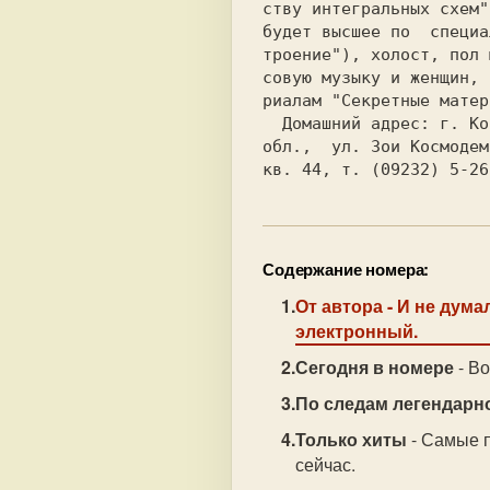
ству интегральных схем"
будет высшее по  специа
троение"), 
холост, 
пол 
совую музыку и женщин, 
риалам "Секретные матер
  Домашний адрес: г. Ковров,  Владимирская

обл.,  ул. Зои Космодем
кв. 44, т. (09232) 
Содержание номера:
От автора
- И не дума
электронный.
Сегодня в номере
- В
По следам легендарн
Только хиты
- Самые 
сейчас.