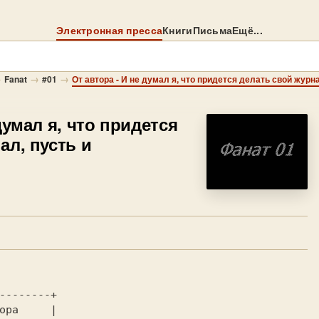
Электронная пресса
Книги
Письма
Ещё...
→
→
→
Fanat
#01
От автора - И не думал я, что придется делать свой журн
думал я, что придется
ал, пусть и