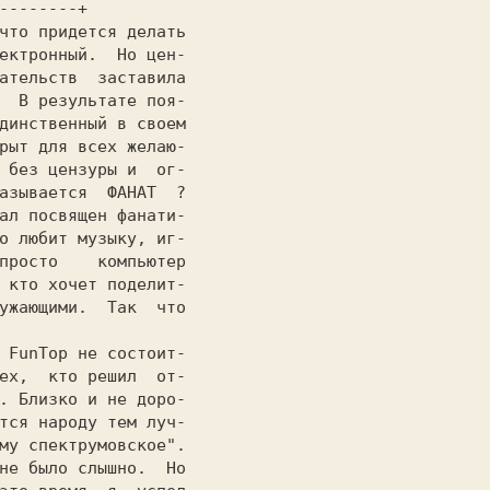
что придется делать

ектронный.  Но цен-

ательств  заставила

  В результате поя-

динственный в своем

рыт для всех желаю-

 без цензуры и  ог-

азывается  ФАНАТ  ?

ал посвящен фанати-

о любит музыку, иг-

просто    компьютер

 кто хочет поделит-

ужающими.  Так  что

                   

 
FunTop 
не состоит-

ех,  кто решил  от-

.
 Близко и не доро-

му спектрумовское".
