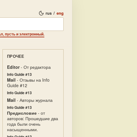
rus
/
eng
ал, пусть и электронный.
ПРОЧЕЕ
Editor
- От редактора
Info Guide #13
Mail
- Отзывы на Info
Guide #12
Info Guide #13
Mail
- Авторы журнала
Info Guide #13
Предисловие
- от
авторов: Прошедшие два
года были очень
насыщенными.
Info Guide #12