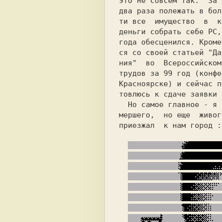
это не совсем так.  За 
два раза полежать в бол
ти все  имущество  в  к
деньги собрать себе PC,
года обесценился. Кроме
ся со своей статьей "Да
ния"  во  Всероссийском
трудов за 99 год (конфе
Красноярске) и сейчас п
товлюсь к сдаче заявки 
  Но самое главное - я увидел хоть  и  за-

мершего,  но еще  живог
приезжал  к нам город :