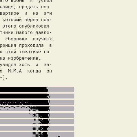
это время  я  успел

ьнице, продать поч-

вартире  и  на  эти

 который через пол-

 этого опубликовал-

тчики малого давле-

  сборнике  научных

ренция проходила  в

о этой тематике го-

на изобретение.    

о 
 M.M.A 
 когда  он

-).                
