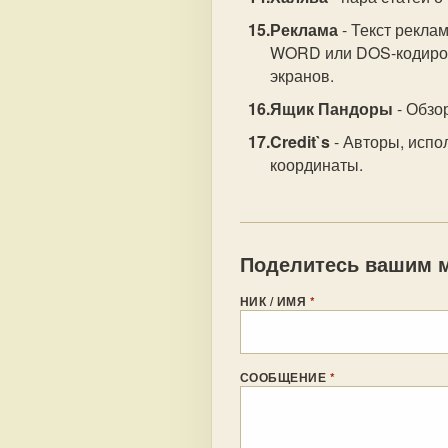
Реклама
- Текст рекла
WORD или DOS-кодировк
экранов.
Ящик Пандоры
- Обзо
Credit`s
- Авторы, испо
координаты.
Поделитесь вашим м
НИК / ИМЯ
*
СООБЩЕНИЕ
*