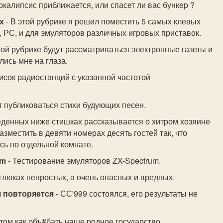
окалипсис приближается, или спасет ли вас бункер ?
х
- В этой рубрике я решил поместить 5 самых клевых
, РС, и для эмуляторов различных игровых приставок.
ной рубрике будут рассматриваться электронные газеты и
ись мне на глаза.
исок радиостанций с указанной частотой
т публиковаться стихи будующих песен.
еденных ниже стишках рассказывается о хитром хозяине
зместить в девяти номерах десять гостей так, что
сь по отдельной комнате.
um
- Тестирование эмуляторов ZX-Spectrum.
 глюках непростых, а очень опасных и вредных.
я повторяется
- СС'999 состоялся, его результаты не
 том как объ#бать наше родное государство.