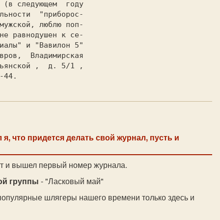
 (в следующем  году

льности  "приборос-

мужской,
 люблю поп-

не равнодушен к се-

иалы" и "Вавилон 5"

ьянской ,  д. 5/1 ,

л я, что придется делать свой журнал, пусть и
от и вышел первый номер журнала.
ой группы
- "Ласковый май"
популярные шлягеры нашего времени только здесь и