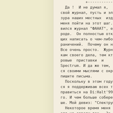
  Да ! 
 И не думал я,  
свой журнал, пусть и эл
зура наших местных  изд
меня пойти на этот шаг.
вился журнал 
"ФАНАТ"
, е
роде.  Он полностью отк
щих написать о чем-либо
раничений.  Почему он н
Все очень просто.  Журн
кам своего дела, тем кт
ровые  приставки  и    
Spectrum. И да же тем, 
ся своими мыслями с окр
пишите письма.         
  Поскольку в этом году
ся я поддерживаю всех т
правиться на 
Di:Halt'99
ше. Мой девиз: "Спектру
  Некоторое время меня не было слышно.  Но
