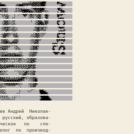
ев Андрей  Николае-

 русский,
 образова-

олог  по  производ-
