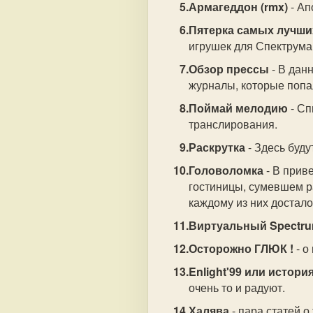
Армагеддон (rmx)
- Ап
Пятерка самых лучши
игрушек для Спектрума
Обзор прессы
- В дан
журналы, которые попал
Поймай мелодию
- Сп
транслирования.
Раскрутка
- Здесь буду
Головоломка
- В прив
гостиницы, сумевшем ра
каждому из них достало
Виртуальный Spectr
Осторожно ГЛЮК !
- о
Enlight'99 или истори
очень то и радуют.
Халява
- пара статей о