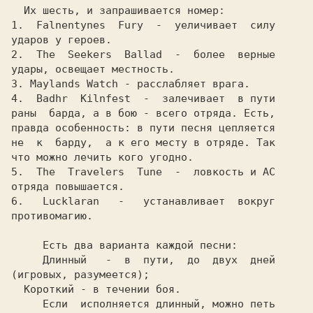
1.  Falnentynes  Fury  -  уеличивает  силу

ударов у героев.

2.  The  Seekers  Ballad  -  более  верные

удары, освещает местность.

3. Maylands Watch - расслабляет врага.

4.  Badhr  Kilnfest  -  залечивает  в пути

раны  барда, а в бою - всего отряда. Есть,

правда особенность: в пути песня цепляется

не  к  барду,  а к его месту в отряде. Так

что можно лечить кого угодно.

5.  The  Travelers  Tune  -  ловкость и АС

отряда повышается.

6.   Lucklaran   -   устанавливает  вокруг

     Есть два варианта каждой песни:

     Длинный   -  в  пути,  до  двух  дней

(игровых, разумеется);

  Короткий - в течении боя.

     Если  исполняется длинный, можно петь
