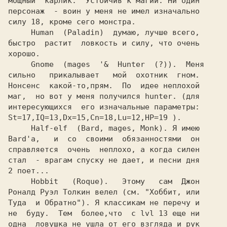
мощный  карлик.  Устойчив к магии. Ни один

персонаж  - воин у меня не имел изначально

силу 18, кроме сего монстра.

     Human  (Paladin)  думаю, лучше всего,

быстро  растит  ловкость и силу, что очень

хорошо.

     Gnome  (mages  '&  Hunter  (?)).  Меня

сильно   прикалывает   мой  охотник  гном.

Нонсенс  какой-то,прям.  По  идее неплохой

маг,  но вот у меня получился hunter. (для

интересующихся  его изначальные параметры:

St=17,IQ=13,Dx=15,Cn=18,Lu=12,HP=19 ).

     Half-elf  (Bard, mages, Monk). Я имею

Bard'a,   и  со  своими  обязанностями  он

справляется  очень  неплохо, а когда силен

стал  - врагам спуску не дает, и песни дня

2 поет...

     Hobbit   (Roque).   Этому   сам  Джон

Роналд Руэл Толкин велел (см. "Хоббит, или

Туда  и Обратно"). Я классикам не перечу и

не  буду.  Тем  более,что  с lvl 13 еще ни

одна  ловушка не ушла от его взгляда и рук
