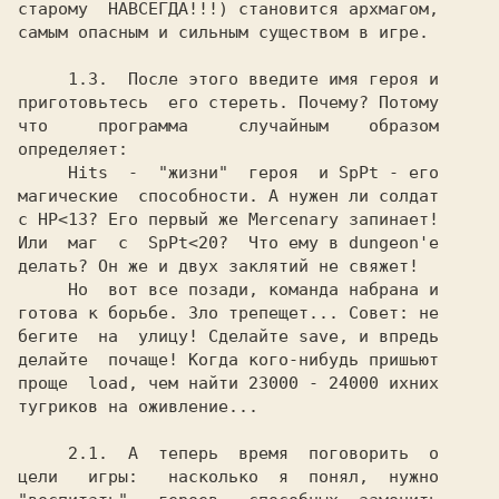
старому  НАВСЕГДА!!!) становится архмагом,

самым опасным и сильным существом в игре.

     1.3. 
 После этого введите имя героя и

приготовьтесь  его стереть. Почему? Потому

что     программа     случайным    образом

определяет:

     Hits  -  "жизни"  героя  и SpPt - его

магические  способности. А нужен ли солдат

с HP<13? Eго первый же Mercenary запинает!

Или  маг  с  SpPt<20?  Что ему в dungeon'e

делать? Он же и двух заклятий не свяжет!

     Но  вот все позади, команда набрана и

готова к борьбе. Зло трепещет... Совет: не

бегите  на  улицу! Сделайте save, и впредь

делайте  почаще! Когда кого-нибудь пришьют

проще  load, чем найти 23000 - 24000 ихних

тугриков на оживление...

     2.1. 
 А  теперь  время  поговорить  о

цели   игры:   насколько  я  понял,  нужно
