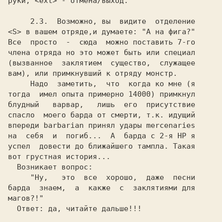
руки; <ext> - отмена/выход.

     2.3. 
 Возможно, вы  видите  отделение

<S> в вашем отряде,и думаете: "А на фига?"

Все  просто  -  сюда  можно поставить 7-го

члена отряда но это может быть или специал

(вызванное  заклятием  существо,  служащее

вам), или примкнувший к отряду монстр.

     Надо  заметить,  что  когда ко мне (я

тогда  имел опыта примерно 14000) примкнул

блудный   варвар,   лишь  его  присутствие

спасло  моего барда от смерти, т.к. идущий

впереди barbarian принял удары mercenaries

на  себя  и  погиб...  А  барда с 2-я HP я

успел  довести до ближайшего тампла. Такая

вот грустная история...

  Возникает вопрос:

     "Ну,   это  все  хорошо,  даже  песни

барда  знаем,  а  какже  с  заклятиями для

магов?!"

  Ответ: да, читайте дальше!!!
