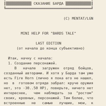
║▒▒▒▒▒▒▒▒▒▒▒▒ СКАЗАНИЕ БАРДА ▒▒▒▒▒▒▒▒▒▒▒▒║

╚════════════════════════════════════════╝

                            (C) MENTAT/LGN

        MINI HELP FOR "BARDS TALE"

     В   начале   загружен  отряд  бойцов,

созданный авторами. И хотя у Барда там уже

есть Fire Horn (лично я пока его не нашел,

но  в  готовом отряде забрал: круче оружия

нет, это -30..50 HP), поверьте, ничего нет

интереснее,   чем  наблюдать  за  "ростом"

своих, кровных, персонажей. Тем более, что

встроенные   не   самые   лучшие,  мои,  к
