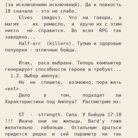
(за исключением исключений). Да и ловкость

18 сначала - это не слабо.

     Elves   (mages).  Что  ни  говори,  а

магия  -  их  ремесло,  и  круче их с этим

никто   не  справится.  Во  всех  RPG  так

заведено...

     Half-orc  (killers). Тупые и здоровые

полуорки - отличные бойцы.

     Итак,  раса выбрана. Теперь компьютер

     Но  не  спешите,  возможно, пора жать

<ext>.

     Дело     в     том,    подходят    ли

Характеристики под Амплуа?  Рассмотрим их:

     ST  -  strength. Сила. У бойцов 17-18

!!!  Иначе  они  не  жильцы.  Bard'у  тоже

желательно   побольше.  Остальным  драться

придется  редко  и  сей  параметр  не  так
