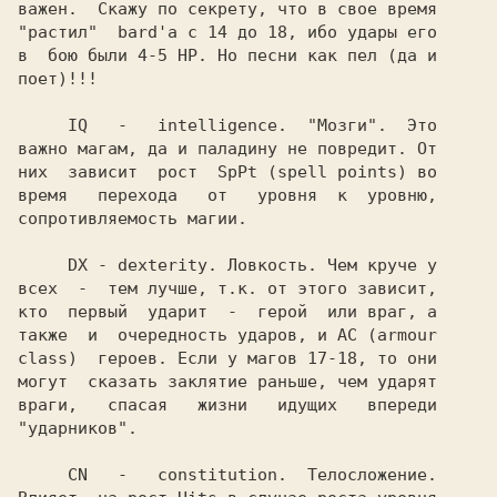
важен.  Скажу по секрету, что в свое время

"растил"  bard'а с 14 до 18, ибо удары его

в  бою были 4-5 HP. Но песни как пел (да и

поет)!!!

     IQ   -   intelligence.  "Мозги".  Это

важно магам, да и паладину не повредит. От

них  зависит  рост  SpPt (spell points) во

время   перехода   от   уровня  к  уровню,

сопротивляемость магии.

     DX - dexterity. Ловкость. Чем круче у

всех  -  тем лучше, т.к. от этого зависит,

кто  первый  ударит  -  герой  или враг, а

также  и  очередность ударов, и АС (armour

class)  героев. Если у магов 17-18, то они

могут  сказать заклятие раньше, чем ударят

враги,   спасая   жизни   идущих   впереди

"ударников".

     CN   -   constitution.  Телосложение.
