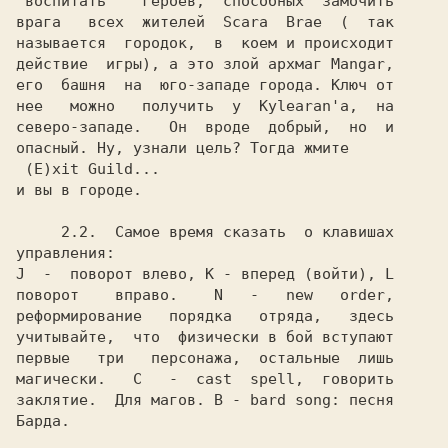
"воспитать"   героев,  способных  замочить

врага   всех  жителей  Scara  Brae  (  так

называется  городок,  в  коем и происходит

действие  игры), а это злой архмаг Mangar,

его  башня  на  юго-западе города. Ключ от

нее   можно   получить  у  Kylearan'a,  на

северо-западе.   Он  вроде  добрый,  но  и

опасный. Ну, узнали цель? Тогда жмите

 (E)xit Guild...

и вы в городе.

     2.2. 
 Самое время сказать  о клавишах

управления:

J  -  поворот влево, К - вперед (войти), L

поворот    вправо.    N   -   new   order,

реформирование   порядка   отряда,   здесь

учитывайте,  что  физически в бой вступают

первые   три   персонажа,  остальные  лишь

магически.   C   -  cast  spell,  говорить

заклятие.  Для магов. В - bard song: песня

Барда.
