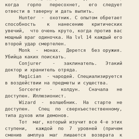
когда   горло   пересохнет,   его  следует

отвести в таверну и дать выпить.

     Hunter  -  охотник. С опытом обретает

способность    к   нанесению   критических

увечий,  что очень круто, когда против вас

мощный враг одиночка. На lvl 14 каждый его

второй удар смертелен.

     Monk  -  монах.  Дерется  без оружия.

Убийца каких поискать.

     Conjurer    -   заклинатель.   Этакий

доктор и хранитель отряда.

     Magician  - чародей. Специализируется

в воздействии на предметы и существа.

     Sorcerer   -   колдун.   Сначала   не

доступен. Иллюзионист.

     Wizard  -  волшебник.  На  старте  не

доступен.   Спец  по  сверхъестественному,

типа духов или демонов.

     Тот  маг, который изучит все 4-е этих

ступени,   каждой  по  7  уровней  (причем

сменив  амплуа  маг  лишается  возврата  к
