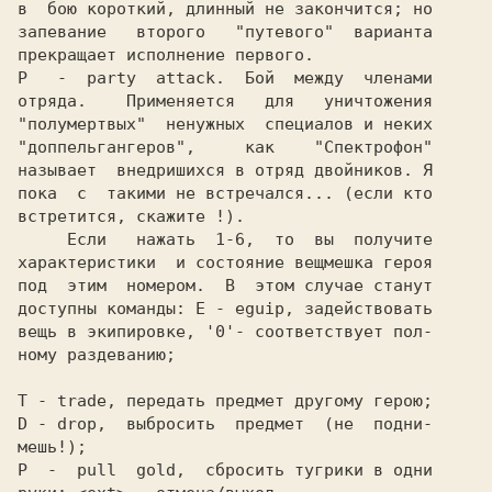
в  бою короткий, длинный не закончится; но

запевание   второго   "путевого"  варианта

прекращает исполнение первого.

P   -  party  attack.  Бой  между  членами

отряда.    Применяется   для   уничтожения

"полумертвых"  ненужных  специалов и неких

"доппельгангеров",     как    "Спектрофон"

называет  внедришихся в отряд двойников. Я

пока  с  такими не встречался... (если кто

встретится, скажите !).

     Если   нажать  1-6,  то  вы  получите

характеристики  и состояние вещмешка героя

под  этим  номером.  В  этом случае станут

доступны команды: E - eguip, задействовать

вещь в экипировке, '0'- соответствует пол-

ному раздеванию;

Т - trade, передать предмет другому герою;

D - drop,  выбросить  предмет  (не  подни-

мешь!);

P  -  pull  gold,  сбросить тугрики в одни
