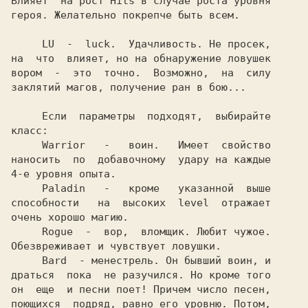
Влияет  на рост Hits в случае роста уровня

героя. Желательно покрепче быть всем.

     LU  -  luck.  Удачливость. Не просек,

на  что  влияет, но на обнаружение ловушек

вором  -  это  точно.  Возможно,  на  силу

заклятий магов, получение ран в бою...

     Если  параметры  подходят,  выбирайте

класс:

     Warrior   -   воин.   Имеет  свойство

наносить  по  добавочному  удару на каждые

4-е уровня опыта.

     Paladin   -   кроме   указанной  выше

способности   на  высоких  level  отражает

очень хорошо магию.

     Rogue  -  вор,  вломщик. Любит чужое.

Обезвреживает и чувствует ловушки.

     Bard  - менестрель. Он бывший воин, и

драться  пока  не разучился. Но кроме того

он  еще  и песни поет! Причем число песен,

поющихся  подряд, равно его уровню. Потом,
