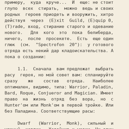
примеру,  куда  круче...  И  еще: не стоит

глупо  всех  стирать,  можно  ведь и своих

родных  героев приодеть и вооружить, хитро

действуя  через  (E)xit  Guild, (E)quip 0,

(T)rade, вход, стирание старого и одевание

нового.   Для  кого  это  пока  белиберда,

ничего,  после  просекете.  Есть  еще один

глюк  (см.  "Spectrofon  20"):  у готового

отряда есть некий дар кладоискательства. А

пока о создании:

     1.1. 
 Сначала  вам предложат  выбрать

расу  героя, но мой совет вам: спланируйте

сразу    же    состав   отряда.   Наиболее

оптимален, видимо, типа: Warrior, Paladin,

Bard, Roque, Conjueror and Magician. Имеет

право  на  жизнь  отряд  без  вора,  но  с

Hunter'ом или Monk'ом в первой тройке. Или

без Паладина. Соответствующие расы:

     Dwarf   (Warrior,  Monk),  сильный  и
